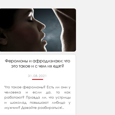
Феромоны и афродизиаки: что
это такое и с чем их едят?
31.08.2021
Что такое феромоны? Есть ли они у
человека и если да, то как
работают? Правда ли, что устрицы
и шоколад повышают либидо у
мужчин? Давайте разбираться!..