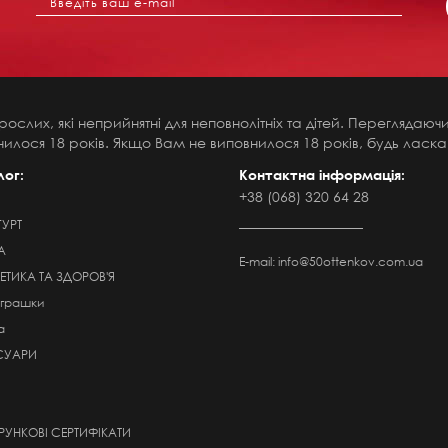
рослих, які неприйнятні для неповнолітніх та дітей. Переглядаю
илося 18 років. Якщо Вам не виповнилося 18 років, будь ласка,
лог:
Контактна інформація:
+38 (068) 320 64 28
ГУРТ
А
E-mail:
info@50ottenkov.com.ua
ТИКА ТА ЗДОРОВ'Я
Іграшки
а
СУАРИ
УНКОВІ СЕРТИФІКАТИ