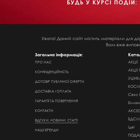
БУДЬ У КУРСІ ПОДІЙ:
Увага! Даний сайт містить матеріали для до
Вам вже виповн
Загальна інформація:
Ката
АКЦІЇ
ПРО НАС
АКЦІЇ 
КОНФІДЕНЦІЙНІСТЬ
УЦІНК
ДОГОВІР ПУБЛІЧНОЇ ОФЕРТИ
КОСМЕ
ДОСТАВКА І ОПЛАТА
Секс 
ГАРАНТІЇ ТА ПОВЕРНЕННЯ
Білизн
КОНТАКТИ
АКСЕ
БДСМ
ВІДГУКИ, НОВИНИ, СТАТТІ
Ідеї
НАШІ БРЕНДИ
ПОДАР