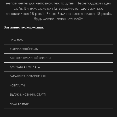
неприйнятні для неповнолітніх та дітей. Переглядаючи цей
сайт, Ви тим самим підтверджуєте, що Вам вже
виповнилося 18 років. Якщо Вам не виповнилося 18 років,
будь ласка, покиньте сайт.
Загальна інформація:
ПРО НАС
КОНФІДЕНЦІЙНІСТЬ
ДОГОВІР ПУБЛІЧНОЇ ОФЕРТИ
ДОСТАВКА І ОПЛАТА
ГАРАНТІЇ ТА ПОВЕРНЕННЯ
КОНТАКТИ
ВІДГУКИ, НОВИНИ, СТАТТІ
НАШІ БРЕНДИ