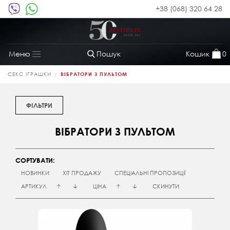
+38 (068) 320 64 28
Пошук
Кошик
0
Меню
Toggle
navigation
СЕКС ІГРАШКИ
ВІБРАТОРИ З ПУЛЬТОМ
ФІЛЬТРИ
ВІБРАТОРИ З ПУЛЬТОМ
СОРТУВАТИ:
НОВИНКИ
ХІТ ПРОДАЖУ
СПЕЦІАЛЬНІ ПРОПОЗИЦІЇ
АРТИКУЛ
ЦІНА
СКИНУТИ