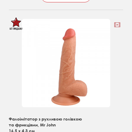
Фалоімітатор з рухливою голівкою
та фрикціями, Mr John
16,5 х 4,3 см