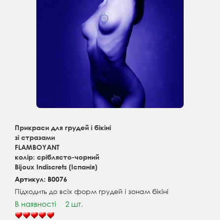
Прикраси для грудей і бікіні
зі стразами
FLAMBOYANT
колір: сріблясто-чорний
Bijoux Indiscrets (Іспанія)
Артикул: B0076
Підходить до всіх форм грудей і зонам бікіні
В наявності
2 шт.