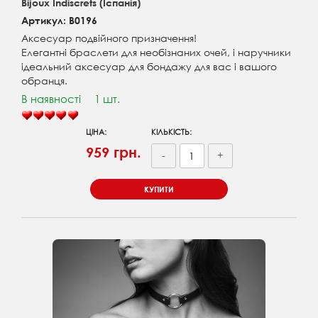
Bijoux Indiscrets (Іспанія)
Артикул: B0196
Аксесуар подвійного призначення!
Елегантні браслети для необізнаних очей, і наручники
ідеальний аксесуар для бондажу для вас і вашого
обранця.
В наявності
1 шт.
ЦІНА:
КІЛЬКІСТЬ:
959 грн.
-
+
КУПИТИ