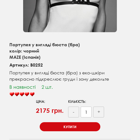
Портупея у вигляді бюста (бра)
колір: чорний
MAZE (Іспанія)
Артикул: B0252
Портупея у вигляді бюста (бра) з еко-шкіри
прекрасно підкреслює груди і зону декольте
В наявності
2 шт.
ЦІНА:
КІЛЬКІСТЬ:
2175 грн.
-
+
КУПИТИ