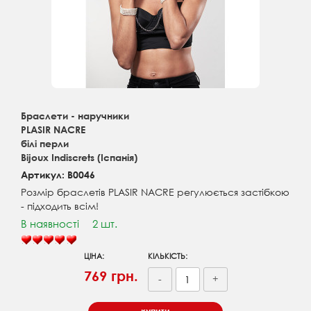
Браслети - наручники
PLASIR NACRE
білі перли
Bijoux Indiscrets (Іспанія)
Артикул: B0046
Розмір браслетів PLASIR NACRE регулюється застібкою
- підходить всім!
В наявності
2 шт.
ЦІНА:
КІЛЬКІСТЬ:
769 грн.
-
+