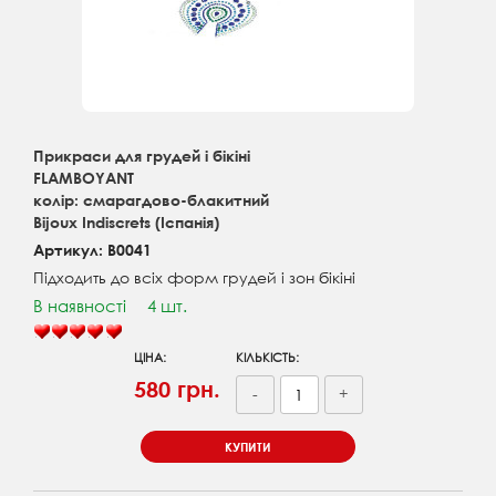
Прикраси для грудей і бікіні
FLAMBOYANT
колір: смарагдово-блакитний
Bijoux Indiscrets (Іспанія)
Артикул: B0041
Підходить до всіх форм грудей і зон бікіні
В наявності
4 шт.
ЦІНА:
КІЛЬКІСТЬ:
580 грн.
-
+
КУПИТИ