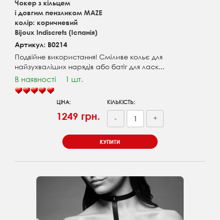
Чокер з кільцем
і довгим пензликом MAZE
колір: коричневий
Bijoux Indiscrets (Іспанія)
Артикул: B0214
Подвійне використання! Сміливе кольє для
найзухваліших нарядів або батіг для ласк...
В наявності
1 шт.
ЦІНА:
КІЛЬКІСТЬ:
1249 грн.
-
+
КУПИТИ