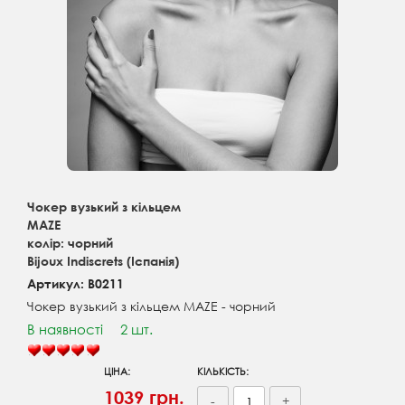
Чокер вузький з кільцем
MAZE
колір: чорний
Bijoux Indiscrets (Іспанія)
Артикул: B0211
Чокер вузький з кільцем MAZE - чорний
В наявності
2 шт.
ЦІНА:
КІЛЬКІСТЬ:
1039 грн.
-
+