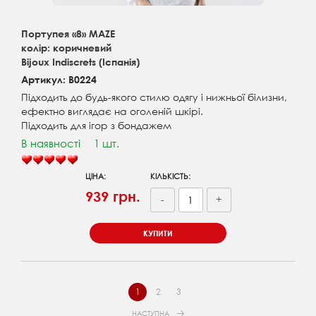
Портупея «8» MAZE
колір: коричневий
Bijoux Indiscrets (Іспанія)
Артикул: B0224
Підходить до будь-якого стилю одягу і нижньої білизни,
ефектно виглядає на оголеній шкірі.
Підходить для ігор з бондажем
В наявності
1 шт.
ЦІНА:
КІЛЬКІСТЬ:
939 грн.
-
+
КУПИТИ
1
2
3
НАСТУПНА