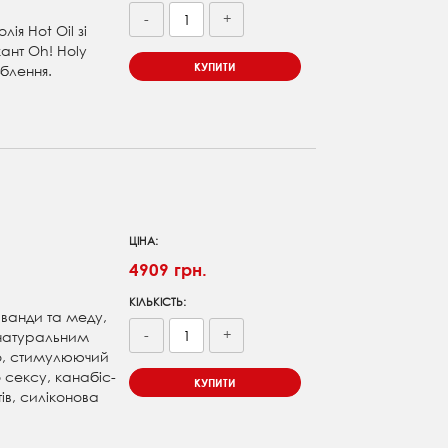
-
+
ія Hot Oil зі
ант Oh! Holy
КУПИТИ
блення.
ЦІНА:
4909 грн.
КІЛЬКІСТЬ:
аванди та меду,
-
+
 натуральним
о, стимулюючий
 сексу, канабіс-
КУПИТИ
тів, силіконова