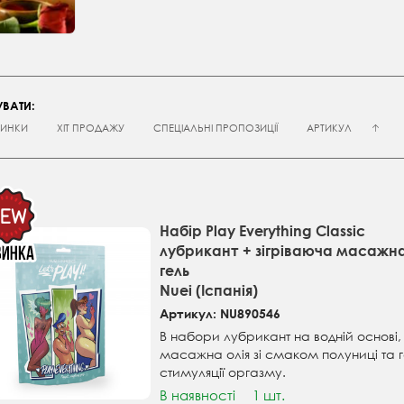
ВАТИ:
ИНКИ
ХІТ ПРОДАЖУ
СПЕЦІАЛЬНІ ПРОПОЗИЦІЇ
АРТИКУЛ
Набір Play Everything Classic
лубрикант + зігріваюча масажна
гель
Nuei (Іспанія)
Артикул: NU890546
В набори лубрикант на водній основі, 
масажна олія зі смаком полуниці та г
стимуляції оргазму.
В наявності
1 шт.