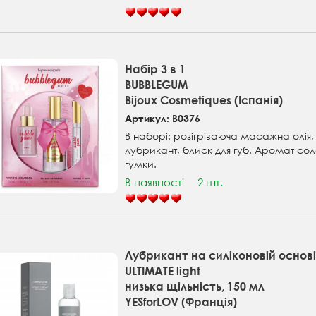
Набір 3 в 1
BUBBLEGUM
Bijoux Cosmetiques (Іспанія)
Артикул: B0376
В наборі: розігріваюча масажна олія
лубрикант, блиск для губ. Аромат сол
гумки.
В наявності
2 шт.
Лубрикант на силіконовій основ
ULTIMATE light
низька щільність, 150 мл
YESforLOV (Франція)