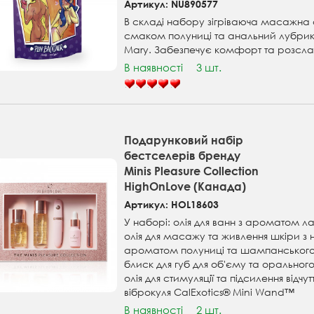
Артикул: NU890577
В складі набору зігріваюча масажна ол
смаком полуниці та анальний лубрик
Mary. Забезпечує комфорт та розсла
В наявності
3 шт.
Подарунковий набір
бестселерів бренду
Minis Pleasure Collection
HighOnLove (Канада)
Артикул: HOL18603
У наборі: олія для ванн з ароматом л
олія для масажу та живлення шкіри з
ароматом полуниці та шампанськог
блиск для губ для об'єму та орального
олія для стимуляції та підсилення відчут
віброкуля CalExotics® Mini Wand™
В наявності
2 шт.