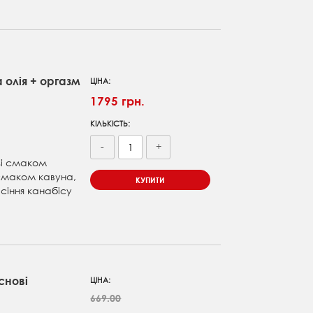
 олія + оргазм
ЦІНА:
1795 грн.
КІЛЬКІСТЬ:
-
+
 зі смаком
 смаком кавуна,
КУПИТИ
асіння канабісу
снові
ЦІНА:
669.00