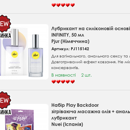
Лубрикант на cиліконовій основ
INFINITY, 50 мл
Pjur (Німеччина)
Артикул: PJ115142
Для вагінального, анального сексу т
Довготривалий ефект ковзання. Не мі
консервантів.
В наявності
2 шт.
Набір Play Backdoor
зігріваюча масажна олія + анал
лубрикант
Nuei (Іспанія)