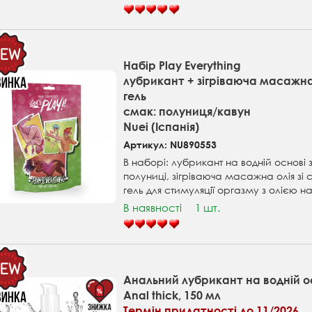
Набір Play Everything
лубрикант + зігріваюча масажна
гель
смак: полуниця/кавун
Nuei (Іспанія)
Артикул: NU890553
В наборі: лубрикант на водній основі
полуниці, зігріваюча масажна олія зі
гель для стимуляції оргазму з олією н
В наявності
1 шт.
Анальний лубрикант на водній о
Anal thick, 150 мл
Термін придатності до 11/2026