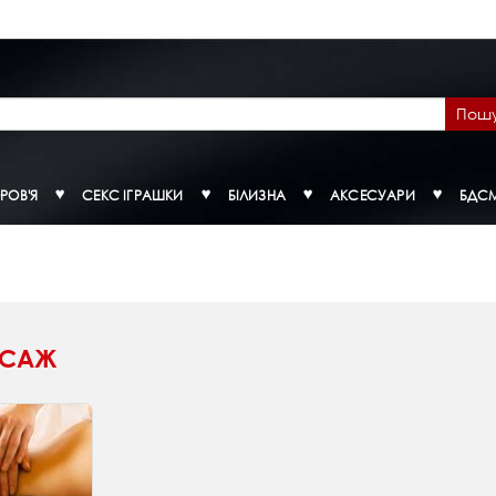
Пош
РОВ'Я
СЕКС ІГРАШКИ
БІЛИЗНА
АКСЕСУАРИ
БДС
САЖ