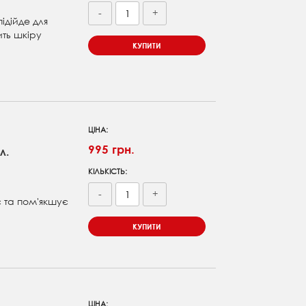
-
+
ідійде для
ить шкіру
КУПИТИ
ЦІНА:
995 грн.
л.
КІЛЬКІСТЬ:
-
+
є та пом'якшує
КУПИТИ
ЦІНА: