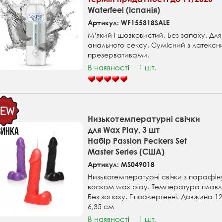
Waterfeel (Іспанія)
Артикул: WF155318SALE
М’який і шовковистий. Без запаху. Дл
анального сексу. Сумісний з латекс
презервативами.
В наявності
1 шт.
Низькотемпературні свічки
для Wax Play, 3 шт
Набір Passion Peckers Set
Master Series (США)
Артикул: MS049018
Низькотемпературні свічки з парафіну 
воском wax play. Температура плавле
Без запаху. Гіпоалергенні. Довжина 1
6,35 см
В наявності
1 шт.