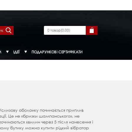
ук
0
товар
(
0.00
)
М
ІДЕЇ
ПОДАРУНКОВІ СЕРТИФІКАТИ
ор/слизову оболонку починається приплив
брації. Це не «бризки шампанського», не
 починаються хвилин через 5 після нанесення і
нашому бутику можна купити рідкий вібратор