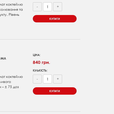
мат коктейлю
-
+
околювання та
кту. Рівень
КУПИТИ
ЦІНА:
 мл
840 грн.
КІЛЬКІСТЬ:
мат коктейлю
-
+
ливого
 – ± 75 доз
КУПИТИ