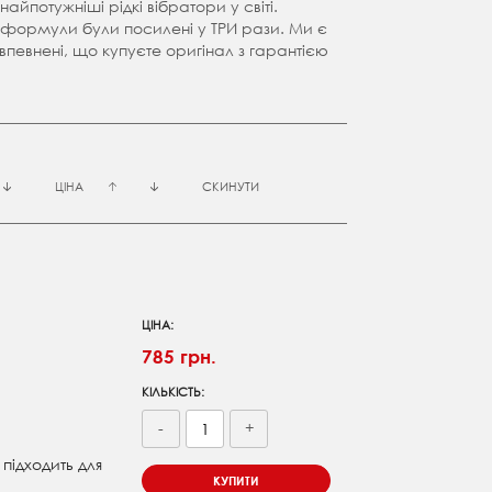
найпотужніші рідкі вібратори у світі.
ку формули були посилені у ТРИ рази. Ми є
певнені, що купуєте оригінал з гарантією
ЦІНА
СКИНУТИ
ЦІНА:
785 грн.
КІЛЬКІСТЬ:
-
+
 підходить для
КУПИТИ