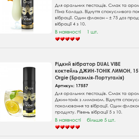
Для оральних пестощів. Смак та аро
Піна Колада. Відчуття спокусливого п
вібрації. Один флакон – ± 75 доз проду
вібрації 4 з 10.
В наявності
1 шт.
Рідкий вібратор DUAL VIBE
коктейль ДЖИН-ТОНІК ЛИМОН, 15
Orgie (Бразилія-Португалія)
Артикул: 17557
Для оральних пестощів. Смак та аро
Джин-тонік з лимоном. Відчуття спокус
поколювання та вібрації. Один флакон
продукту. Рівень вібрації 5 з 10.
В наявності
більше 5 шт.