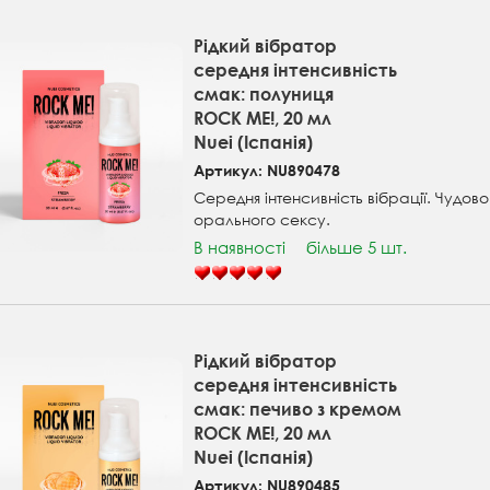
Рідкий вібратор
середня інтенсивність
смак: полуниця
ROCK ME!, 20 мл
Nuei (Іспанія)
Артикул: NU890478
Середня інтенсивність вібрації. Чудово
орального сексу.
В наявності
більше 5 шт.
Рідкий вібратор
середня інтенсивність
смак: печиво з кремом
ROCK ME!, 20 мл
Nuei (Іспанія)
Артикул: NU890485