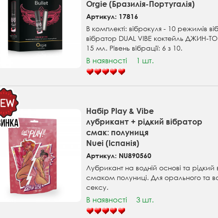
Orgie (Бразилія-Португалія)
Артикул: 17816
В комплекті: віброкуля - 10 режимів віб
вібратор DUAL VIBE коктейль ДЖИН-Т
15 мл. Рівень вібрації: 6 з 10.
В наявності
1 шт.
Набір Play & Vibe
лубрикант + рідкий вібратор
смак: полуниця
Nuei (Іспанія)
Артикул: NU890560
Лубрикант на водній основі та рідкий 
смаком полуниці. Для орального та в
сексу.
В наявності
3 шт.