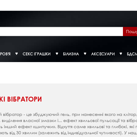
Пош
РОВ'Я
СЕКС ІГРАШКИ
БІЛИЗНА
АКСЕСУАРИ
БДС
КІ ВІБРАТОРИ
й вібратор - це збуджуючий гель, при нанесенні якого на кліт
, виділення власної змазки і... ефект хвильової пульсації та ві
ь інший ефект «шипучки». Відчуття саме хвильові та глибокі, які
ють від 30 хвилин (залежить від індивідуальної чутливості). У 