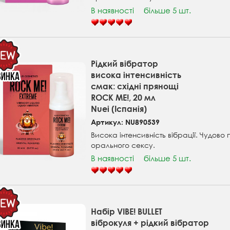
В наявності
більше 5 шт.
Рідкий вібратор
висока інтенсивність
смак: східні прянощі
ROCK ME!, 20 мл
Nuei (Іспанія)
Артикул: NU890539
Висока інтенсивність вібрації. Чудово 
орального сексу.
В наявності
більше 5 шт.
Набір VIBE! BULLET
віброкуля + рідкий вібратор