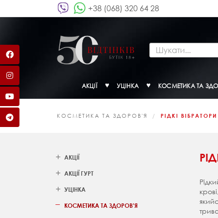
+38 (068) 320 64 28
АКЦІЇ
УЦІНКА
КОСМЕТИКА ТА ЗДО
КОСМЕТИКА ТА ЗДОРОВ'Я
РІДКІ ВІБРАТОРИ
РІД
АКЦІЇ
АКЦІЇ ГУРТ
Рідки
УЦІНКА
крові
якийс
КОСМЕТИКА ТА ЗДОРОВ'Я
трива