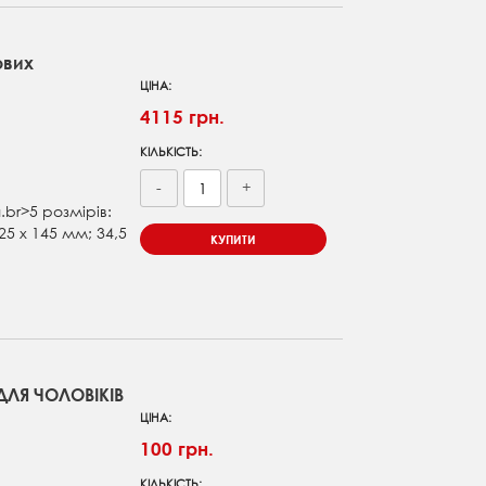
ових
ЦІНА:
4115 грн.
КІЛЬКІСТЬ:
-
+
я
.br>5 розмірів:
25 x 145 мм; 34,5
КУПИТИ
ЛЯ ЧОЛОВІКІВ
ЦІНА:
100 грн.
КІЛЬКІСТЬ: