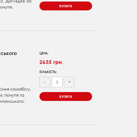
су. Доглядає за
КУПИТИ
чуття.
ського
ЦІНА:
2635 грн.
КІЛЬКІСТЬ:
-
+
іння канабісу.
 почуття та
КУПИТИ
панського.