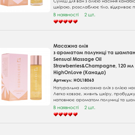
Суміш для ван з олією насіння канабі
шкірою, розслаблює тіло, відкриває по
В наявності
2 шт.
Масажна олія
з ароматом полуниці та шампан
Sensual Massage Oil
Strawberries&Champagne, 120 мл
HighOnLove (Канада)
Артикул: HOL18063
Натуральна масажна олія з олією нас
Легко ковзає, живить шкіру, пробуджує
наповнює ароматом полуниці та шам
В наявності
2 шт.