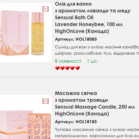
Олія для ванни
з ароматом лаванди та меду
Sensual Bath Oil
Lavender Honeybee, 100 мл
HighOnLove (Канада)
Артикул: HOL18083
Суміш для ван з олією насіння канабі
шкірою, розслаблює тіло, відкриває по
В наявності
1 шт.
Масажна свічка
з ароматом троянди
Sensual Massage Candle, 250 мл
HighOnLove (Канада)
Артикул: HOL18183
Чуттєва масажна свічка з олією насін
натуральними, корисними для тіла о