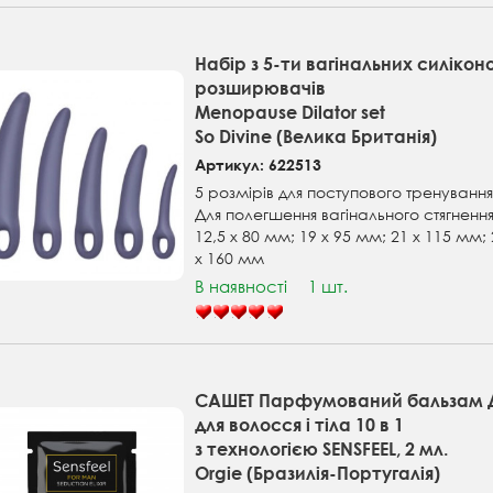
Набір з 5-ти вагінальних силікон
розширювачів
Menopause Dilatоr set
So Divine (Велика Британія)
Артикул: 622513
5 розмірів для поступового тренуванн
Для полегшення вагінального стягнення
12,5 x 80 мм; 19 x 95 мм; 21 x 115 мм; 
x 160 мм
В наявності
1 шт.
САШЕТ Парфумований бальзам Д
для волосся і тіла 10 в 1
з технологією SENSFEEL, 2 мл.
Orgie (Бразилія-Португалія)