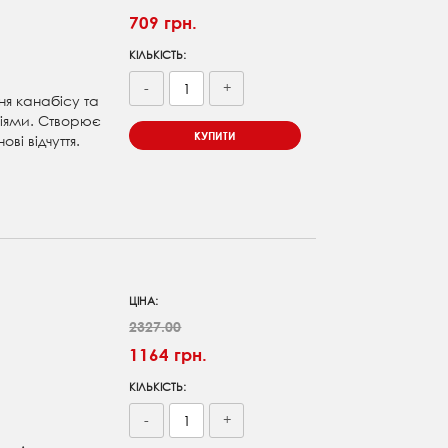
709 грн.
КІЛЬКІСТЬ:
-
+
ня канабісу та
ліями. Створює
КУПИТИ
ві відчуття.
ЦІНА:
2327.00
1164 грн.
КІЛЬКІСТЬ:
-
+