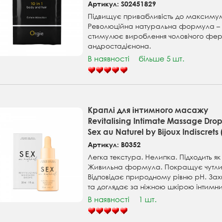
Артикул: S02451829
Підвищує привабливість до максиму
Революційна натуральна формула –
стимулює вироблення чоловічого фе
андростадієнона.
В наявності
більше 5 шт.
Краплі для інтимного масажу
Revitalising Intimate Massage Drop
Sex au Naturel by Bijoux Indiscrets 
Артикул: B0352
Легка текстура. Нелипка. Підходить як
Живильна формула. Покращує чутливі
Відповідає природному рівню рН. За
та доглядає за ніжною шкірою інтимни
В наявності
1 шт.