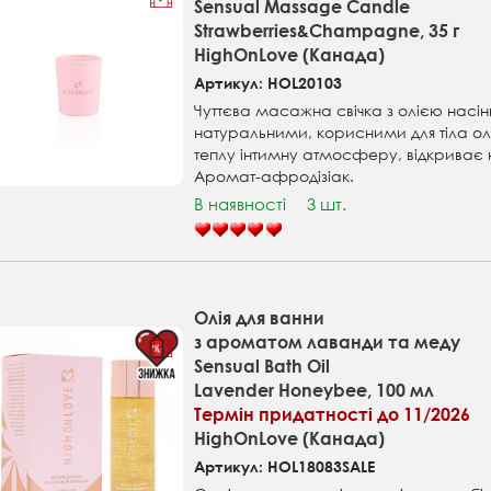
Sensual Massage Candle
Strawberries&Champagne, 35 г
HighOnLove (Канада)
Артикул: HOL20103
Чуттєва масажна свічка з олією насін
натуральними, корисними для тіла о
теплу інтимну атмосферу, відкриває но
Аромат-афродізіак.
В наявності
3 шт.
Олія для ванни
з ароматом лаванди та меду
Sensual Bath Oil
Lavender Honeybee, 100 мл
Термін придатності до 11/2026
HighOnLove (Канада)
Артикул: HOL18083SALE