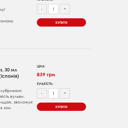
-
+
му!
ромону
КУПИТИ
ЦІНА:
s, 30 мл
839 грн.
(Іспанія)
КІЛЬКІСТЬ:
 лубрикант.
-
+
сть вульви.
хищає, зволожує
КУПИТИ
х зон.