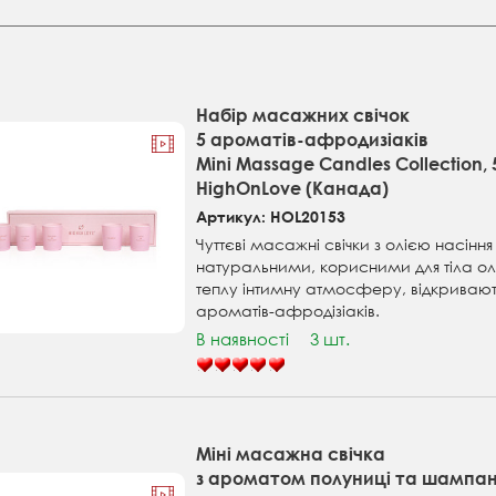
Набір масажних свічок
5 ароматів-афродизіаків
Mini Massage Candles Collection, 5
HighOnLove (Канада)
Артикул: HOL20153
Чуттєві масажні свічки з олією насіння
натуральними, корисними для тіла о
теплу інтимну атмосферу, відкривають 
ароматів-афродізіаків.
В наявності
3 шт.
Міні масажна свічка
з ароматом полуниці та шампан