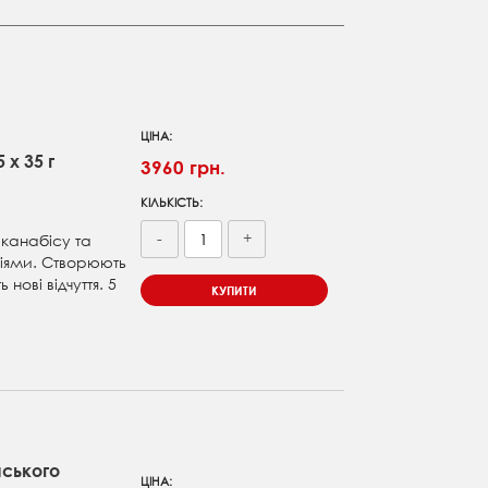
ЦІНА:
 х 35 г
3960 грн.
КІЛЬКІСТЬ:
-
+
 канабісу та
ліями. Створюють
нові відчуття. 5
КУПИТИ
ського
ЦІНА: