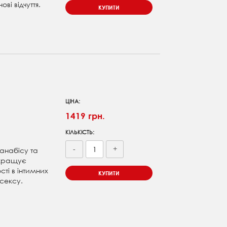
ві відчуття.
КУПИТИ
ЦІНА:
1419 грн.
КІЛЬКІСТЬ:
-
+
канабісу та
окращує
ті в інтимних
КУПИТИ
 сексу.