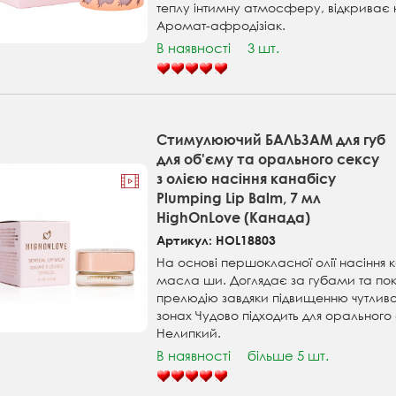
теплу інтимну атмосферу, відкриває но
Аромат-афродізіак.
В наявності
3 шт.
Стимулюючий БАЛЬЗАМ для губ
для об'єму та орального сексу
з олією насіння канабісу
Plumping Lip Balm, 7 мл
HighOnLove (Канада)
Артикул: HOL18803
На основі першокласної олії насіння 
масла ши. Доглядає за губами та п
прелюдію завдяки підвищенню чутливос
зонах Чудово підходить для орального
Нелипкий.
В наявності
більше 5 шт.