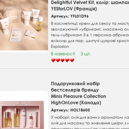
Delightful Velvet Kit, колір: шампа
YESforLOV (Франція)
Артикул: YFL01D96
В косметичці: крем для сексу та маст
зволожуючий лубрикант, масажна ол
гель-лубрикант 3 в 1 персика-абрико
еліксир для пар, шипучі цукрові крис
Explosion
В наявності
3 шт.
Подарунковий набір
бестселерів бренду
Minis Pleasure Collection
HighOnLove (Канада)
Артикул: HOL18603
У наборі: олія для ванн з ароматом л
олія для масажу та живлення шкіри з
ароматом полуниці та шампанськог