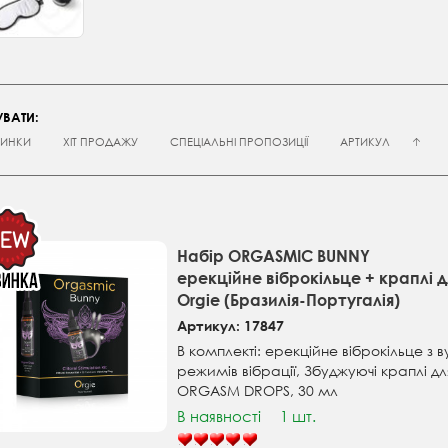
ВАТИ:
ИНКИ
ХІТ ПРОДАЖУ
СПЕЦІАЛЬНІ ПРОПОЗИЦІЇ
АРТИКУЛ
Набір ORGASMIC BUNNY
ерекційне віброкільце + краплі д
Orgie (Бразилія-Португалія)
Артикул: 17847
В комплекті: ерекційне віброкільце з 
режимів вібрації, Збуджуючі краплі дл
ORGASM DROPS, 30 мл
В наявності
1 шт.