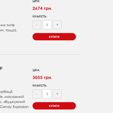
ЦІНА:
2674 грн.
КІЛЬКІСТЬ:
-
+
них типів
ни, тощо).
КУПИТИ
ар
ЦІНА:
3055 грн.
КІЛЬКІСТЬ:
урбації,
-
+
ія, масажний
с, збуджуючий
КУПИТИ
 Candy Explosion