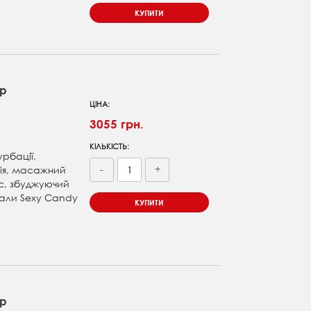
КУПИТИ
ар
ЦІНА:
3055 грн.
КІЛЬКІСТЬ:
урбації,
-
+
ія, масажний
с, збуджуючий
тали Sexy Candy
КУПИТИ
ар