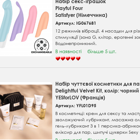
Набір секс-іграшок
Playful Four
Satisfyer (Німеччина)
Артикул: IG067681
12 режимів вібрації. 4 насадки для різ
стимуляції (зона G, клітор, ерогенні зо
Водонепроникний.
В наявності
більше 5 шт.
Набір чуттєвої косметики для п
Delightful Velvet Kit, колір: чорний
YESforLOV (Франція)
Артикул: YFL01D95
В косметичці: крем для сексу та маст
зволожуючий лубрикант, масажна ол
гель-лубрикант 3 в 1 персика-абрико
еліксир для пар, шипучі цукерки Sexy