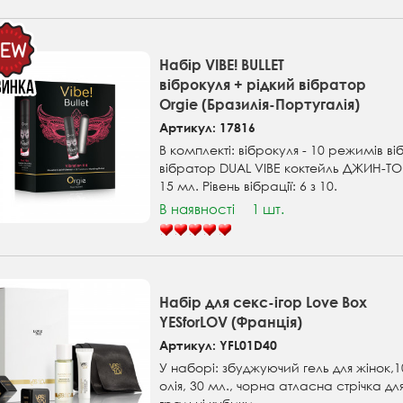
Набір VIBE! BULLET
віброкуля + рідкий вібратор
Orgie (Бразилія-Португалія)
Артикул: 17816
В комплекті: віброкуля - 10 режимів віб
вібратор DUAL VIBE коктейль ДЖИН-Т
15 мл. Рівень вібрації: 6 з 10.
В наявності
1 шт.
Набір для секс-ігор Love Box
YESforLOV (Франція)
Артикул: YFL01D40
У наборі: збуджуючий гель для жінок,
олія, 30 мл., чорна атласна стрічка для