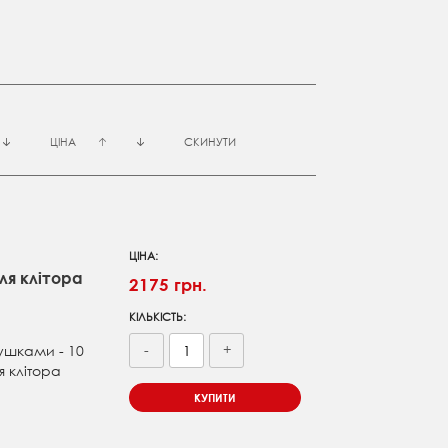
ЦІНА
СКИНУТИ
ЦІНА:
ля клітора
2175 грн.
КІЛЬКІСТЬ:
-
+
вушками - 10
я клітора
КУПИТИ