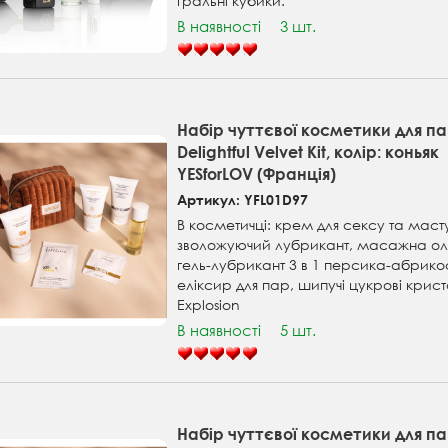
гральні кубики.
В наявності
3 шт.
Набір чуттєвої косметики для п
Delightful Velvet Kit, колір: коньяк
YESforLOV (Франція)
Артикул: YFL01D97
В косметичці: крем для сексу та маст
зволожуючий лубрикант, масажна ол
гель-лубрикант 3 в 1 персика-абрико
еліксир для пар, шипучі цукрові крис
Explosion
В наявності
5 шт.
Набір чуттєвої косметики для п