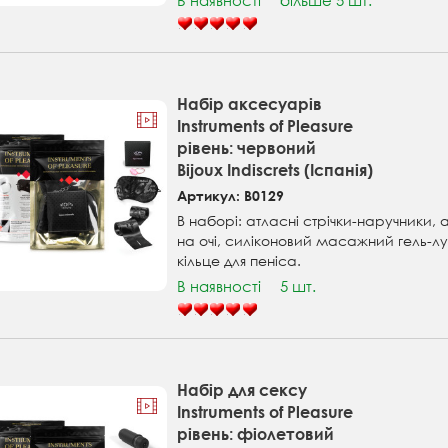
В наявності
більше 5 шт.
Набір аксесуарів
Instruments of Pleasure
рівень: червоний
Bijoux Indiscrets (Іспанія)
Артикул: B0129
В наборі: атласні стрічки-наручники,
на очі, силіконовий масажний гель-лу
кільце для пеніса.
В наявності
5 шт.
Набір для сексу
Instruments of Pleasure
рівень: фіолетовий