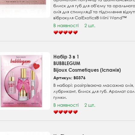
блиск для губ для об'єму та орального
олія для стимуляції та підсилення відчут
віброкуля CalExotics® Mini Wand™
В наявності
2 шт.
Набір 3 в 1
BUBBLEGUM
Bijoux Cosmetiques (Іспанія)
Артикул: B0376
В наборі: розігріваюча масажна олія
лубрикант, блиск для губ. Аромат сол
гумки.
В наявності
2 шт.