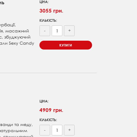
нь
ЦІНА:
3055 грн.
КІЛЬКІСТЬ:
урбації,
-
+
ія, масажний
с, збуджуючий
тали Sexy Candy
КУПИТИ
ЦІНА:
4909 грн.
КІЛЬКІСТЬ:
аванди та меду,
-
+
 натуральним
о, стимулюючий