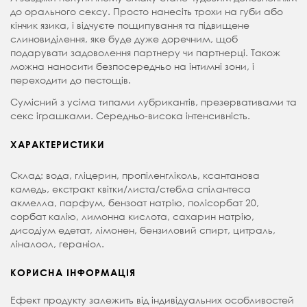
до орального сексу. Просто нанесіть трохи на губи або
кінчик язика, і відчуєте пощипування та підвищене
слиновиділення, яке буде дуже доречним, щоб
подарувати задоволення партнеру чи партнерці. Також
можна наносити безпосередньо на інтимні зони, і
переходити до пестощів.
Сумісний з усіма типами лубрикантів, презервативами та
секс іграшками. Середньо-висока інтенсивність.
ХАРАКТЕРИСТИКИ
Склад: вода, гліцерин, пропіленгліколь, ксантанова
камедь, екстракт квітки/листа/стебла спілантеса
акмелла, парфум, бензоат натрію, полісорбат 20,
сорбат калію, лимонна кислота, сахарин натрію,
дисодіум едетат, лімонен, бензиловий спирт, цитраль,
ліналоол, гераніол.
КОРИСНА ІНФОРМАЦІЯ
Ефект продукту залежить від індивідуальних особливостей