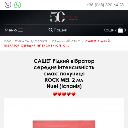
+38 (068) 320 64 28
Пошук
Кошик
0
Меню
Toggle
navigation
КОСМЕТИКА ТА ЗДОРОВ'Я
ОРАЛЬНИЙ СЕКС
САШЕТ РІДКИЙ
ВІБРАТОР СЕРЕДНЯ ІНТЕНСИВНІСТЬ С...
САШЕТ Рідкий вібратор
середня інтенсивність
смак: полуниця
ROCK ME!, 2 мл
Nuei (Іспанія)