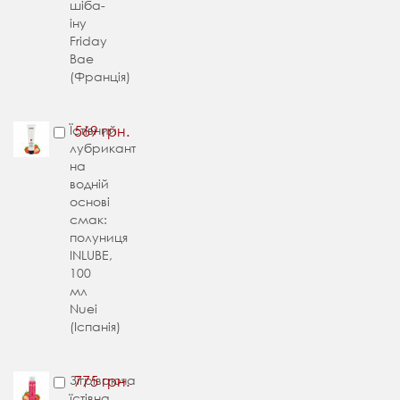
шіба-
іну
Friday
Bae
(Франція)
Їстівний
569 грн.
лубрикант
на
водній
основі
смак:
полуниця
INLUBE,
100
мл
Nuei
(Іспанія)
Зігріваюча
775 грн.
їстівна