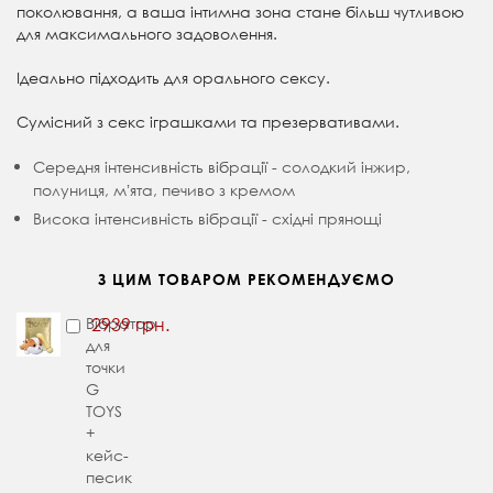
поколювання, а ваша інтимна зона стане більш чутливою
для максимального задоволення.
Ідеально підходить для орального сексу.
Сумісний з секс іграшками та презервативами.
Середня інтенсивність вібрації - с
олодкий інжир,
полуниця, мʼята, печиво з кремом
Висока інтенсивність вібрації - с
хідні прянощі
З ЦИМ ТОВАРОМ РЕКОМЕНДУЄМО
Вібратор
2939 грн.
для
точки
G
TOYS
+
кейс-
песик