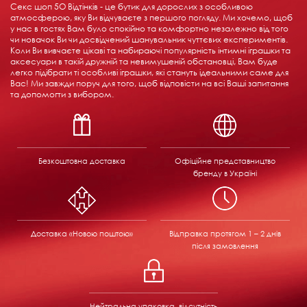
Секс шоп 5О Відтінків - це бутик для дорослих з особливою
атмосферою, яку Ви відчуваєте з першого погляду. Ми хочемо, щоб
у нас в гостях Вам було спокійно та комфортно незалежно від того
чи новачок Ви чи досвідчений шанувальник чуттєвих експериментів.
Коли Ви вивчаєте цікаві та набираючі популярність інтимні іграшки та
аксесуари в такій дружній та невимушеній обстановці, Вам буде
легко підібрати ті особливі іграшки, які стануть ідеальними саме для
Вас! Ми завжди поруч для того, щоб відповісти на всі Ваші запитання
та допомогти з вибором.
Безкоштовна доставка
Офіційне представництво
бренду в Україні
Доставка «Новою поштою»
Відправка
протягом 1 – 2 днів
після замовлення
Нейтральна упаковка, відсутність