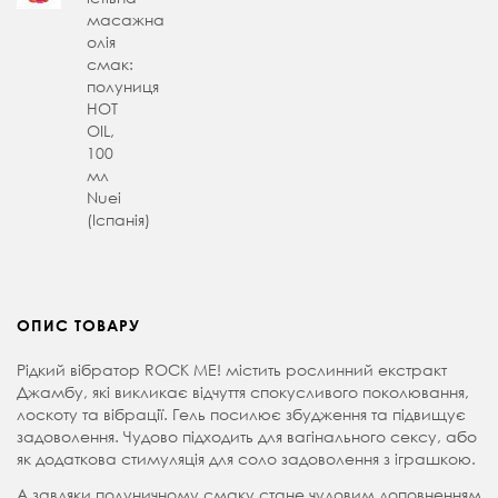
масажна
олія
смак:
полуниця
HOT
OIL,
100
мл
Nuei
(Іспанія)
ОПИС ТОВАРУ
Рідкий вібратор ROCK ME! містить рослинний екстракт
Джамбу, які викликає відчуття спокусливого поколювання,
лоскоту та вібрації. Гель посилює збудження та підвищує
задоволення. Чудово підходить для вагінального сексу, або
як додаткова стимуляція для соло задоволення з іграшкою.
А завдяки полуничному смаку стане чудовим доповненням