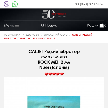
+38 (068) 320 64 28
Пошук
Кошик
0
Меню
Toggle
navigation
КОСМЕТИКА ТА ЗДОРОВ'Я
ОРАЛЬНИЙ СЕКС
САШЕТ РІДКИЙ
ВІБРАТОР СМАК: М\'ЯТА ROCK ME!, 2...
САШЕТ Рідкий вібратор
смак: м'ята
ROCK ME!, 2 мл
Nuei (Іспанія)