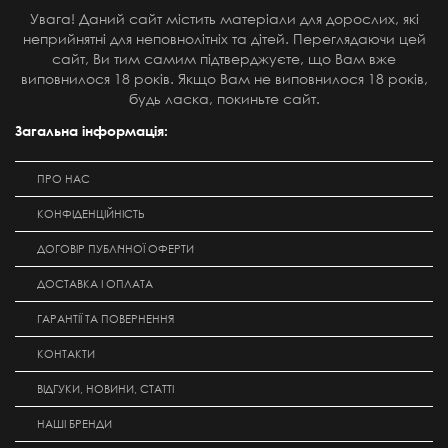
Увага! Даний сайт містить матеріали для дорослих, які
неприйнятні для неповнолітніх та дітей. Переглядаючи цей
сайт, Ви тим самим підтверджуєте, що Вам вже
виповнилося 18 років. Якщо Вам не виповнилося 18 років,
будь ласка, покиньте сайт.
Загальна інформація:
ПРО НАС
КОНФІДЕНЦІЙНІСТЬ
ДОГОВІР ПУБЛІЧНОЇ ОФЕРТИ
ДОСТАВКА І ОПЛАТА
ГАРАНТІЇ ТА ПОВЕРНЕННЯ
КОНТАКТИ
ВІДГУКИ, НОВИНИ, СТАТТІ
НАШІ БРЕНДИ