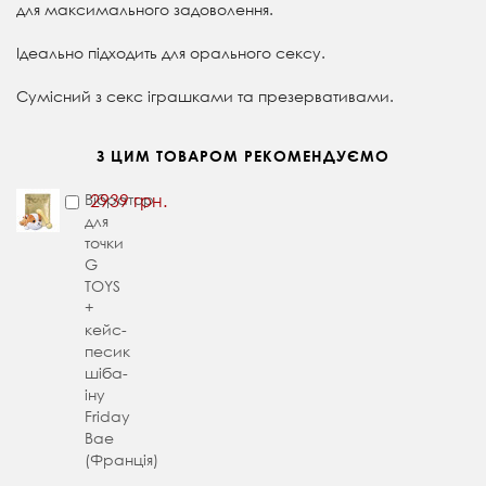
для максимального задоволення.
Ідеально підходить для орального сексу.
Сумісний з секс іграшками та презервативами.
З ЦИМ ТОВАРОМ РЕКОМЕНДУЄМО
Вібратор
2939 грн.
для
точки
G
TOYS
+
кейс-
песик
шіба-
іну
Friday
Bae
(Франція)