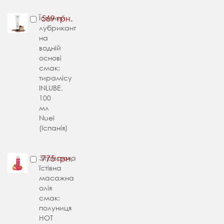
Їстівний
569 грн.
лубрикант
на
водній
основі
смак:
тирамісу
INLUBE,
100
мл
Nuei
(Іспанія)
Зігріваюча
775 грн.
їстівна
масажна
олія
смак:
полуниця
HOT