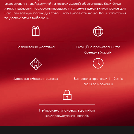
аксесуари в такій дружній та невимушеній обстановці, Вам буде
легко підібрати ті особливі іграшки, які стануть ідеальними саме для
Вас! Ми завжди поруч для того, щоб відповісти на всі Ваші запитання
та допомогти з вибором.
Безкоштовна доставка
Офіційне представництво
бренду в Україні
Доставка «Новою поштою»
Відправка
протягом 1 – 2 днів
після замовлення
Нейтральна упаковка, відсутність
компрометуючих написів