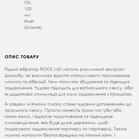
OIL,
100
мл
Nuei
(Іспанія)
ОПИС ТОВАРУ
Рідкий вібратор ROCK ME! містить рослинний екстракт
Джамбу, які викликає відчуття спокусливого поколювання,
лоскоту та вібрації. Гель посилює збудження та підвищує
задоволення. Чудово підходить для вагінального сексу, або
як додаткова стимуляція для соло задоволення з іграшкою.
А завдяки м'ятному смаку стане чудовим доповненням до
орального сексу. Просто нанесіть трохи на губи або
кінчик язика, і відчуєте пощипування та підвищене
слиновиділення, яке буде дуже доречним, щоб
подарувати задоволення партнеру чи партнерці. Також
можна наносити безпосередньо на інтимні зони, і