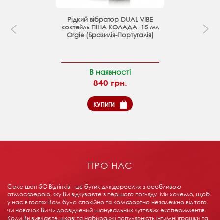
Рідкий вібратор DUAL VIBE
коктейль ПІНА КОЛАДА, 15 мл
Orgie (Бразилія-Португалія)
В наявності
840 грн.
КУПИТИ
ПРО НАС
Секс шоп 5О Відтінків - це бутик для дорослих з особливою
атмосферою, яку Ви відчуваєте з першого погляду. Ми хочемо, щоб
у нас в гостях Вам було спокійно та комфортно незалежно від того
чи новачок Ви чи досвідчений шанувальник чуттєвих експериментів.
Коли Ви вивчаєте цікаві та набираючі популярність інтимні іграшки та