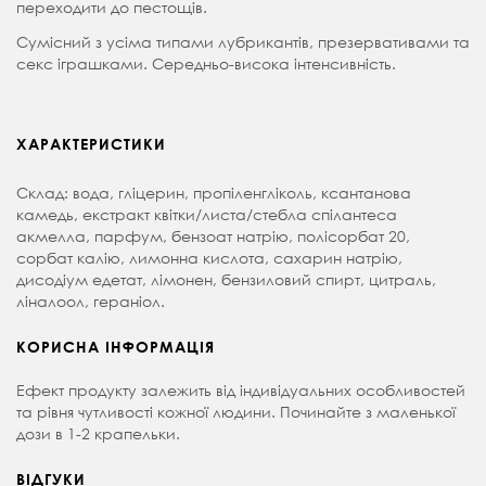
переходити до пестощів.
Сумісний з усіма типами лубрикантів, презервативами та
секс іграшками. Середньо-висока інтенсивність.
ХАРАКТЕРИСТИКИ
Склад: вода, гліцерин, пропіленгліколь, ксантанова
камедь, екстракт квітки/листа/стебла спілантеса
акмелла, парфум, бензоат натрію, полісорбат 20,
сорбат калію, лимонна кислота, сахарин натрію,
дисодіум едетат, лімонен, бензиловий спирт, цитраль,
ліналоол, гераніол.
КОРИСНА ІНФОРМАЦІЯ
Ефект продукту залежить від індивідуальних особливостей
та рівня чутливості кожної людини. Починайте з маленької
дози в 1-2 крапельки.
ВІДГУКИ