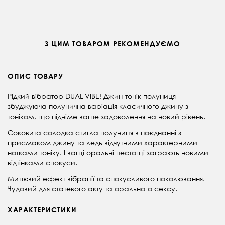
З ЦИМ ТОВАРОМ РЕКОМЕНДУЄМО
ОПИС ТОВАРУ
Рідкий вібратор DUAL VIBE! Джин-тонік полуниця –
збуджуюча полунична варіація класичного джину з
тоніком, що підніме ваше задоволення на новий рівень.
Соковита солодка стигла полуниця в поєднанні з
присмаком джину та ледь відчутними характерними
нотками тоніку. І ващі оральні пестощі заграють новими
відтінками спокуси.
Миттєвий ефект вібрації та спокусливого поколювання.
Чудовий для статевого акту та орального сексу.
ХАРАКТЕРИСТИКИ