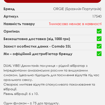
ORGIE (Бразилія-Португалія)
Бренд
17540
Артикул
Тимчасово немає в наявності
Наявність товару
Оригінал
Безкоштовна доставка (від 1000 грн)
Захист особистих даних - Comdo SSL
Ми – офіційний дистриб'ютор бренду
DUAL VIBE! Джин-тонік полуниця – рідкий вібратор з
інгредієнтами амазонських рослин та вишуканим
смаком. Ідеально підходить для посилення відчуттів під час
орального сексу.
Створює миттєве відчуття спокусливого поколювання та
вібрації.
Рівень вібрації: 6 з 10.
Один флакон – ± 75 доз продукту.