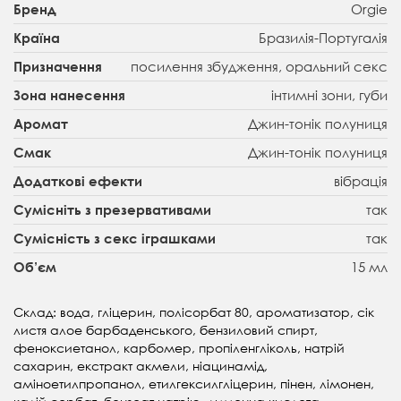
Orgie
Бренд
Бразилія-Португалія
Країна
посилення збудження, оральний секс
Призначення
інтимні зони, губи
Зона нанесення
Джин-тонік полуниця
Аромат
Джин-тонік полуниця
Смак
вібрація
Додаткові ефекти
так
Сумісніть з презервативами
так
Сумісність з секс іграшками
15 мл
Об’єм
Склад: вода, гліцерин, полісорбат 80, ароматизатор, сік
листя алое барбаденського, бензиловий спирт,
феноксиетанол, карбомер, пропіленгліколь, натрій
сахарин, екстракт акмели, ніацинамід,
аміноетилпропанол, етилгексилгліцерин, пінен, лімонен,