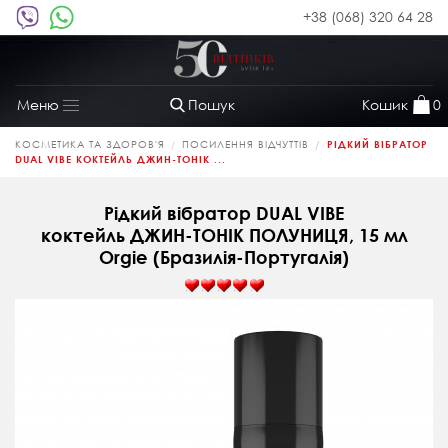
+38 (068) 320 64 28
Пошук
Кошик
0
Меню
Toggle
navigation
КОСМЕТИКА ТА ЗДОРОВ'Я
ПОСИЛЕННЯ ВІДЧУТТІВ
РІДКИЙ ВІБРАТОР
DUAL VIBE КОКТЕЙЛЬ ДЖИН-ТОНІК ...
Рідкий вібратор DUAL VIBE
коктейль ДЖИН-ТОНІК ПОЛУНИЦЯ, 15 мл
Orgie (Бразилія-Португалія)