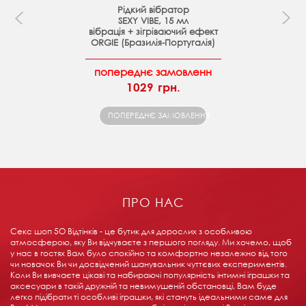
Рідкий вібратор
SEXY VIBE, 15 мл
вібрація + зігріваючий ефект
ORGIE (Бразилія-Португалія)
попереднє замовленн
1029 грн.
ПОПЕРЕДНЄ ЗАМОВЛЕННЯ
ПРО НАС
Секс шоп 5О Відтінків - це бутик для дорослих з особливою
атмосферою, яку Ви відчуваєте з першого погляду. Ми хочемо, щоб
у нас в гостях Вам було спокійно та комфортно незалежно від того
чи новачок Ви чи досвідчений шанувальник чуттєвих експериментів.
Коли Ви вивчаєте цікаві та набираючі популярність інтимні іграшки та
аксесуари в такій дружній та невимушеній обстановці, Вам буде
легко підібрати ті особливі іграшки, які стануть ідеальними саме для