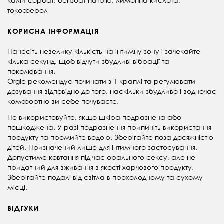
калій сорбат, бензоат натрію, лимонна кислота,
токоферол
КОРИСНА ІНФОРМАЦІЯ
Нанесіть невелику кількість на інтимну зону і зачекайте
кілька секунд, щоб відчути збудливі вібрації та
поколювання.
Orgie рекомендує починати з 1 краплі та регулювати
дозування відповідно до того, наскільки збудливо і водночас
комфортно ви себе почуваєте.
Не використовуйте, якщо шкіра подразнена або
пошкоджена. У разі подразнення припиніть використання
продукту та промийте водою. Зберігайте поза досяжністю
дітей. Призначений лише для інтимного застосування.
Допустиме ковтання під час орального сексу, але не
придатний для вживання в якості харчового продукту.
Зберігайте подалі від світла в прохолодному та сухому
місці.
ВІДГУКИ