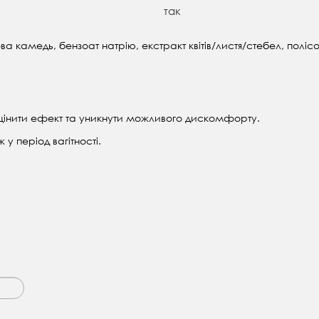
так
ова камедь, бензоат натрію, екстракт квітів/листя/стебел, пол
оцінити ефект та уникнути можливого дискомфорту.
у період вагітності.