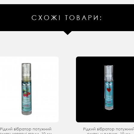
СХОЖІ ТОВАРИ:
Рідкий вібратор потужний
Рідкий вібратор потужни
смак: червоні ягоди, 10 мл
смак: льодяник, 10 мл