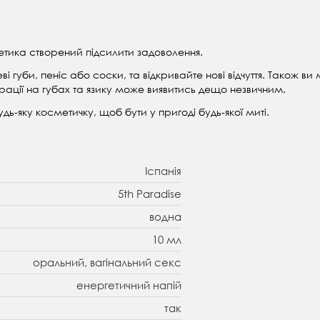
гетика створений підсилити задоволення.
атеві губи, пеніс або соски, та відкривайте нові відчуття. Також
ібрації на губах та язику може виявитись дещо незвичним.
дь-яку косметичку, щоб бути у пригоді будь-якої миті.
Іспанія
5th Paradise
водна
10 мл
оральний, вагінальний секс
енергетичний напій
так