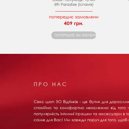
5th Paradise (Іспанія)
попереднє замовленн
409 грн.
ПОПЕРЕДНЄ ЗАМОВЛЕННЯ
ПРО НАС
Секс шоп 5О Відтінків - це бутик для доросл
спокійно та комфортно незалежно від того ч
популярність інтимні іграшки та аксесуари в т
саме для Вас! Ми завжди поруч для того, щоб в