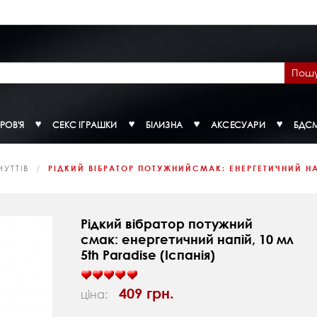
Пош
РОВ'Я
СЕКС ІГРАШКИ
БІЛИЗНА
АКСЕСУАРИ
БДС
УТТІВ
РІДКИЙ ВІБРАТОР ПОТУЖНИЙСМАК: ЕНЕРГЕТИЧНИЙ НА
Рідкий вібратор потужний
смак: енергетичний напій, 10 мл
5th Paradise (Іспанія)
409 грн.
ціна: