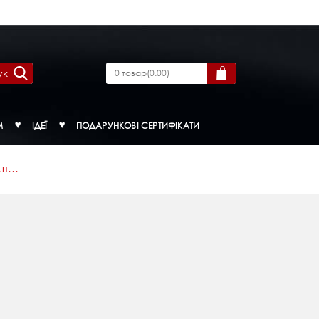
ук
0
товар
(
0.00
)
М
ІДЕЇ
ПОДАРУНКОВІ СЕРТИФІКАТИ
П...