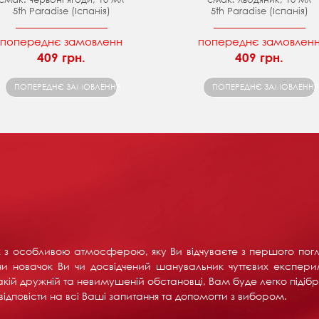
5th Paradise (Іспанія)
5th Paradise (Іспанія)
попереднє замовленн
попереднє замовлен
409 грн.
409 грн.
ПОПЕРЕДНЄ ЗАМОВЛЕННЯ
ПОПЕРЕДНЄ ЗАМОВЛЕННЯ
их з особливою атмосферою, яку Ви відчуваєте з першого пог
и новачок Ви чи досвідчений шанувальник чуттєвих експерим
акій дружній та невимушеній обстановці, Вам буде легко підібра
ідповісти на всі Ваші запитання та допомогти з вибором.