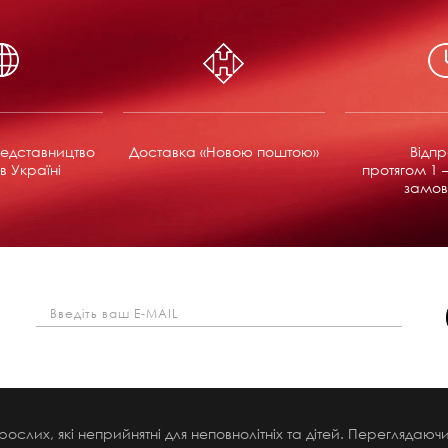
едставництво
Доставка «Новою поштою»
Відп
в Україні
протягом 1 –
замов
рослих, які неприйнятні для неповнолітніх та дітей. Переглядаю