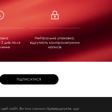
равка
Нейтральна упаковка,
 2 днів після
відсутність компрометуючих
лення
написів
чи цей сайт, Ви тим самим підтверджуєте, що