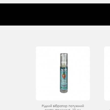
Рідкий вібратор потужний
смак: полуниця, 10 мл