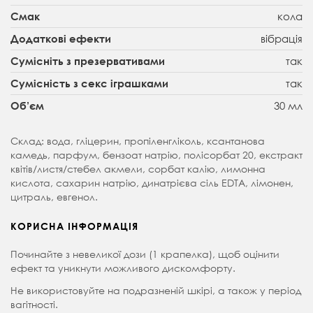
кола
Смак
вібрація
Додаткові ефекти
так
Сумісніть з презервативами
так
Сумісність з секс іграшками
30 мл
Об’єм
Склад: вода, гліцерин, пропіленгліколь, ксантанова
камедь, парфум, бензоат натрію, полісорбат 20, екстракт
квітів/листя/стебел акмели, сорбат калію, лимонна
кислота, сахарин натрію, динатрієва сіль EDTA, лімонен,
цитраль, евгенол.
КОРИСНА ІНФОРМАЦІЯ
Починайте з невеликої дози (1 крапелка), щоб оцінити
ефект та уникнути можливого дискомфорту.
Не використовуйте на подразненій шкірі, а також у період
вагітності.