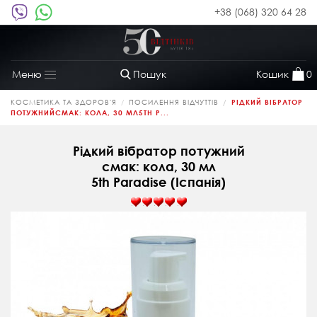
+38 (068) 320 64 28
Пошук
Кошик
0
Меню
Toggle
navigation
КОСМЕТИКА ТА ЗДОРОВ'Я
ПОСИЛЕННЯ ВІДЧУТТІВ
РІДКИЙ ВІБРАТОР
ПОТУЖНИЙСМАК: КОЛА, 30 МЛ5TH P...
Рідкий вібратор потужний
смак: кола, 30 мл
5th Paradise (Іспанія)