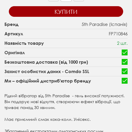
КУПИТИ
5th Paradise (Іспанія)
Бренд
FP710846
Артикул
2 шт.
Наявність товару
Оригінал
Безкоштовна доставка (від 1000 грн)
Захист особистих даних - Comdo SSL
Ми – офіційний дистриб'ютор бренду
Рідкий вібратор від 5th Paradise - гель високої потужності.
Він подарує нові відчуття, створюючи ефект вібрації, що
триває понад 30 хвилин.
Має приємний смак кока-коли. Унісекс.
Збагачений екстрактами амазонських рослин.