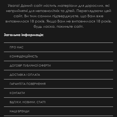
Увага! Даний сайт містить матеріали для дорослих, які
неприйнятні для неповнолітніх та дітей. Переглядаючи цей
сайт, Ви тим самим підтверджуєте, що Вам вже
виповнилося 18 років. Якщо Вам не виповнилося 18 років,
будь ласка, покиньте сайт.
Загальна інформація:
ПРО НАС
КОНФІДЕНЦІЙНІСТЬ
ДОГОВІР ПУБЛІЧНОЇ ОФЕРТИ
ДОСТАВКА І ОПЛАТА
ГАРАНТІЇ ТА ПОВЕРНЕННЯ
КОНТАКТИ
ВІДГУКИ, НОВИНИ, СТАТТІ
НАШІ БРЕНДИ