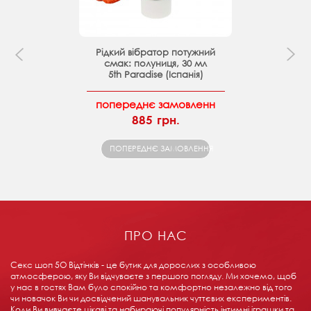
Рідкий вібратор потужний
смак: полуниця, 30 мл
5th Paradise (Іспанія)
попереднє замовленн
885 грн.
ПОПЕРЕДНЄ ЗАМОВЛЕННЯ
ПРО НАС
Секс шоп 5О Відтінків - це бутик для дорослих з особливою
атмосферою, яку Ви відчуваєте з першого погляду. Ми хочемо, щоб
у нас в гостях Вам було спокійно та комфортно незалежно від того
чи новачок Ви чи досвідчений шанувальник чуттєвих експериментів.
Коли Ви вивчаєте цікаві та набираючі популярність інтимні іграшки та