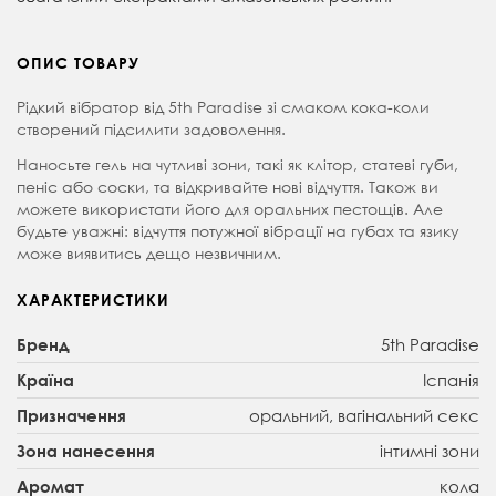
ОПИС ТОВАРУ
Рідкий вібратор від 5th Paradise зі смаком кока-коли
створений підсилити задоволення.
Наносьте гель на чутливі зони, такі як клітор, статеві губи,
пеніс або соски, та відкривайте нові відчуття. Також ви
можете використати його для оральних пестощів. Але
будьте уважні: відчуття потужної вібрації на губах та язику
може виявитись дещо незвичним.
ХАРАКТЕРИСТИКИ
5th Paradise
Бренд
Іспанія
Країна
оральний, вагінальний секс
Призначення
інтимні зони
Зона нанесення
кола
Аромат