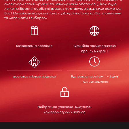
аксесуари в такій дружній та невимушеній обстановці, Вам буде
легко підібрати ті особливі іграшки, які стануть ідеальними саме для
Вас! Ми завжди поруч для того, щоб відповісти на всі Ваші запитання
та допомогти з вибором.
Безкоштовна доставка
Офіційне представництво
бренду в Україні
Доставка «Новою поштою»
Відправка
протягом 1 – 2 днів
після замовлення
Нейтральна упаковка, відсутність
компрометуючих написів