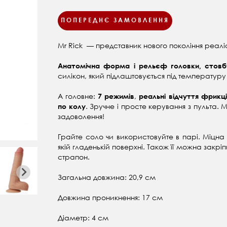
ПОПЕРЕДНЄ ЗАМОВЛЕННЯ
Mr Rick — представник нового покоління реалі
Анатомічна форма і рельєф головки, стов
силікон, який підлаштовується під температуру 
А головне:
,
7 режимів
реальні відчуття фрикц
. Зручне і просте керування з пульта.
по колу
задоволення!
Грайте соло чи використовуйте в парі. Міцн
якій гладенькій поверхні. Також її можна закрі
страпон.
Загальна довжина: 20,9 см
Довжина проникнення: 17 см
Діаметр: 4 см