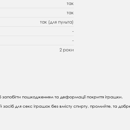
так
так
так (для пульта)
-
-
2 роки
б запобігти пошкодженням та деформації покриття іграшки.
засіб для секс іграшок без вмісту спирту, промийте, та добр