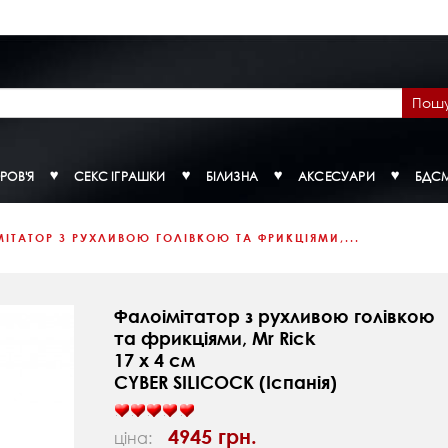
Пош
РОВ'Я
СЕКС ІГРАШКИ
БІЛИЗНА
АКСЕСУАРИ
БДС
ІТАТОР З РУХЛИВОЮ ГОЛІВКОЮ ТА ФРИКЦІЯМИ,...
Фалоімітатор з рухливою голівкою
та фрикціями, Mr Rick
17 х 4 см
CYBER SILICOCK (Іспанія)
4945 грн.
ціна: