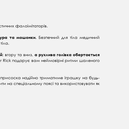
стичних фалоімітаторів.
Безпечний для тіла медичний
бура та мошонки.
тіла.
: вгору та вниз,
ій
а рухлива голівка обертається
 Mr Rick подарує вам неймовірні ритми шаленого
а присоска надійно триматиме іграшку на будь-
пити на спеціальному поясі та використовувати як