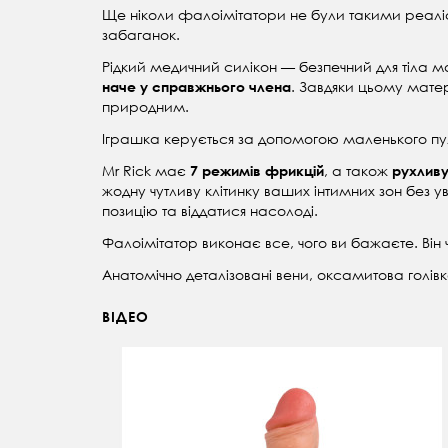
Ще ніколи фалоімітатори не були такими реалі
забаганок.
Рідкий медичний силікон
— безпечний для тіла м
. Завдяки цьому мате
наче у справжнього члена
природним.
Іграшка керується за допомогою маленького пуль
Mr Rick має
, а також
7 режимів фрикцій
рухливу
жодну чутливу клітинку ваших інтимних зон без у
позицію та віддатися насолоді.
Фалоімітатор виконає все, чого ви бажаєте. Він 
Анатомічно деталізовані вени, оксамитова голівк
ВІДЕО