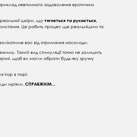
приклад невтомного задоволення еротичних
я реальної шкіри, що
тягнеться та рухається,
икористання. Це робить процес ще реальнішим та
дволікатиме вас від отримання насолоди.
режиму. Такий вид стимуляції точно не залишить
рхні, щоб ви могли обрати будь-яку зручну
 ігор в парі.
вжди мріяли,
СПРАВЖНІМ...