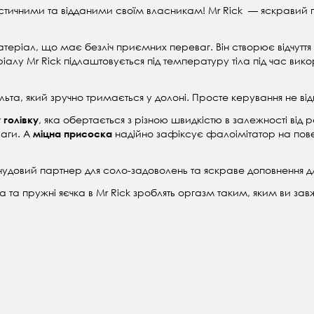
стичними та відданими своїм власникам! Mr Rick — яскравий 
атеріал, що має безліч приємних переваг. Він створює відчутт
ріалу Mr Rick підлаштовується під температуру тіла під час в
та, який зручно тримається у долоні. Просте керування не ві
, яка обертається з різною швидкістю в залежності від 
 голівку
ваги. А
надійно зафіксує фалоімітатор на пове
міцна присоска
чудовий партнер для соло-задоволень та яскраве доповнення для
а та пружні яєчка в Mr Rick зроблять оргазм таким, яким ви за