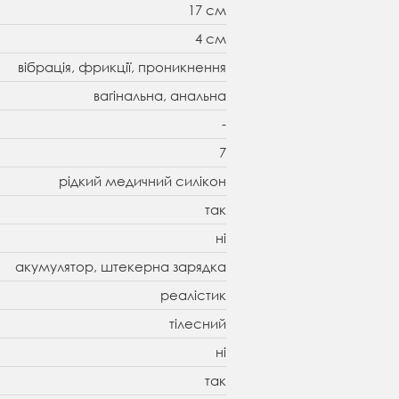
17 см
4 см
вібрація, фрикції, проникнення
вагінальна, анальна
-
7
рідкий медичний силікон
так
ні
акумулятор, штекерна зарядка
реалістик
тілесний
ні
так