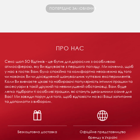
ПОПЕРЕДНЄ ЗАМОВЛЕННЯ
ПРО НАС
Секс шоп 5О Відтінків - це бутик для дорослих з особливою
атмосферою, яку Ви відчуваєте з першого погляду. Ми хочемо, щоб
у нас в гостях Вам було спокійно та комфортно незалежно від того
чи новачок Ви чи досвідчений шанувальник чуттєвих експериментів.
Коли Ви вивчаєте цікаві та набираючі популярність інтимні іграшки та
аксесуари в такій дружній та невимушеній обстановці, Вам буде
легко підібрати ті особливі іграшки, які стануть ідеальними саме для
Вас! Ми завжди поруч для того, щоб відповісти на всі Ваші запитання
та допомогти з вибором.
Безкоштовна доставка
Офіційне представництво
бренду в Україні