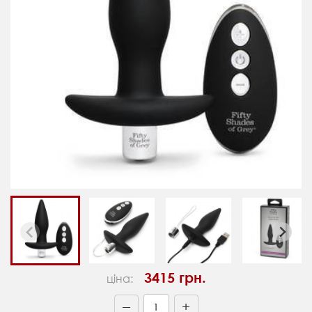
3415 грн.
ціна:
+
—