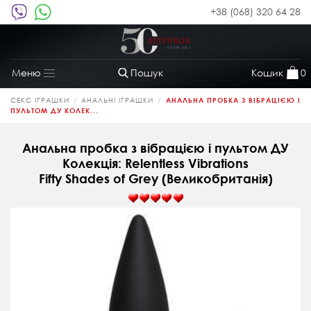
+38 (068) 320 64 28
Пошук
Кошик
0
Меню
Toggle
navigation
СЕКС ІГРАШКИ
АНАЛЬНІ ІГРАШКИ
АНАЛЬНА ПРОБКА З ВІБРАЦІЄЮ І
ПУЛЬТОМ ДУ КОЛЕК...
Анальна пробка з вібрацією і пультом ДУ
Колекція: Relentless Vibrations
Fifty Shades of Grey (Великобританія)