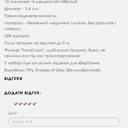
10 малюнків і 6 швидкостей вібрації;
Діаметр - 3,4 см;
Повна водонепроникність;
Матеріал - безпечний медичний силікон. Без фталатів і
латексу;
USB-зарядка;
Пульт працює на відстані до 5 м.
Функція "Travel Lock", щоб ваша іграшка, бува, не
увімкнулася під час транспортування;
У наборі йде атласний мішечок для зберігання;
Виробник: Fifty Shades of Grey (Великобританія).
ВІДГУКИ
ДОДАТИ ВІДГУК:
Ім'я*