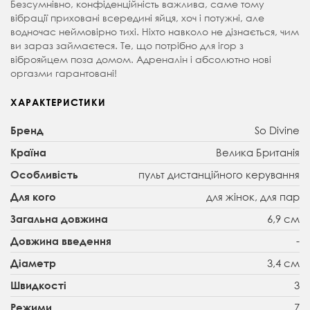
Безсумнівно, конфіденційність важлива, саме тому
вібрації приховані всередині яйця, хоч і потужні, але
водночас неймовірно тихі. Ніхто навколо не дізнається, чим
ви зараз займаєтеся. Те, що потрібно для ігор з
віброяйцем поза домом. Адреналін і абсолютно нові
оргазми гарантовані!
ХАРАКТЕРИСТИКИ
So Divine
Бренд
Велика Британія
Країна
пульт дистанційного керування
Особливість
для жінок, для пар
Для кого
6,9 см
Загальна довжина
-
Довжина введення
3,4 см
Діаметр
3
Швидкості
7
Режими