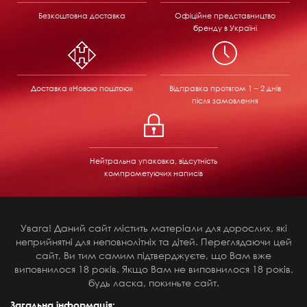
Безкоштовна доставка
Офіційне представництво
бренду в Україні
Доставка «Новою поштою»
Відправка
протягом 1 – 2 днів
після замовлення
Нейтральна упаковка, відсутність
компрометуючих написів
Увага! Даний сайт містить матеріали для дорослих, які
неприйнятні для неповнолітніх та дітей. Переглядаючи цей
сайт, Ви тим самим підтверджуєте, що Вам вже
виповнилося 18 років. Якщо Вам не виповнилося 18 років,
будь ласка, покиньте сайт.
Загальна інформація: