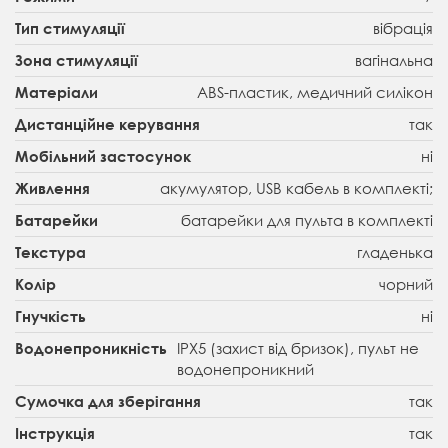
вібрація
Тип стимуляції
вагінальна
Зона стимуляції
ABS-пластик, медичний силікон
Матеріали
так
Дистанційне керування
ні
Мобільний застосунок
акумулятор, USB кабель в комплекті;
Живлення
батарейки для пульта в комплекті
Батарейки
гладенька
Текстура
чорний
Колір
ні
Гнучкість
IPX5 (захист від бризок), пульт не
Водонепроникність
водонепроникний
так
Сумочка для зберігання
так
Інструкція