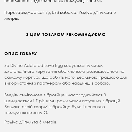
непомітного задоволення від стимуляції зони G.
Перезаряджається від USB кабелю. Радіус дії пульта 5
метрів.
З ЦИМ ТОВАРОМ РЕКОМЕНДУЄМО
ОПИС ТОВАРУ
So Divine Addicted Love Egg керується пультом
дистанційного керування або кнопкою розташованою на
самому корпусі, що робить його ідеальною іграшкою для
використання з партнером або наодинці з собою.
Введіть силіконове віброяйце і насолоджуйтеся 3
швидкостями і 7 різними режимами потужних вібрацій.
Завдяки своїй формі віброяйце буде інтенсивно
стимулювати зону G.
Радіус дії пульта 5 метрів.