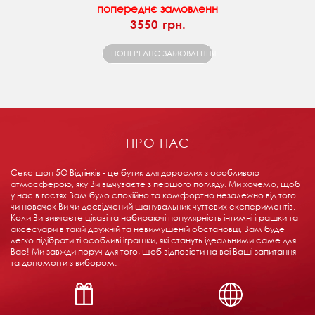
попереднє замовленн
3550 грн.
ПОПЕРЕДНЄ ЗАМОВЛЕННЯ
ПРО НАС
Секс шоп 5О Відтінків - це бутик для дорослих з особливою
атмосферою, яку Ви відчуваєте з першого погляду. Ми хочемо, щоб
у нас в гостях Вам було спокійно та комфортно незалежно від того
чи новачок Ви чи досвідчений шанувальник чуттєвих експериментів.
Коли Ви вивчаєте цікаві та набираючі популярність інтимні іграшки та
аксесуари в такій дружній та невимушеній обстановці, Вам буде
легко підібрати ті особливі іграшки, які стануть ідеальними саме для
Вас! Ми завжди поруч для того, щоб відповісти на всі Ваші запитання
та допомогти з вибором.