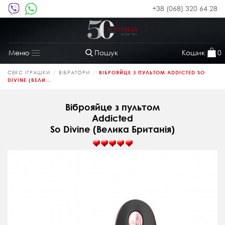
+38 (068) 320 64 28
Пошук
Кошик
0
Меню
Toggle
navigation
СЕКС ІГРАШКИ
ВІБРАТОРИ
ВІБРОЯЙЦЕ З ПУЛЬТОМ ADDICTED SO
DIVINE (ВЕЛИ...
Віброяйце з пультом
Addicted
So Divine (Велика Британія)