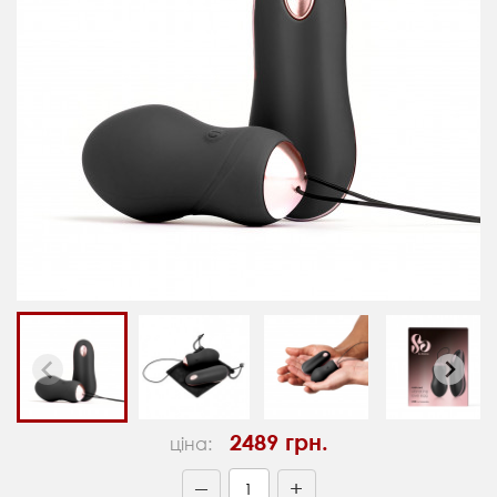
2489 грн.
ціна:
+
—