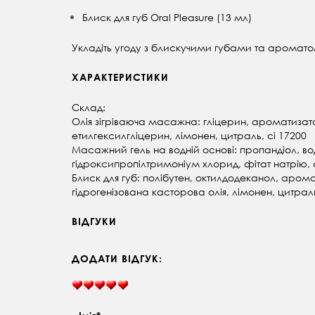
Блиск для губ Oral Pleasure (13 мл)
Укладіть угоду з блискучими губами та ароматом
ХАРАКТЕРИСТИКИ
Склад:
Олія зігріваюча масажна:
гліцерин, ароматизат
етилгексилгліцерин, лімонен, цитраль, ci 17200
Масажний гель на водній основі:
пропандіол, во
гідроксипропілтримоніум хлорид, фітат натрію,
Блиск для губ:
полібутен, октилдодеканол, аромат
гідрогенізована касторова олія, лімонен, цитрал
ВІДГУКИ
ДОДАТИ ВІДГУК: