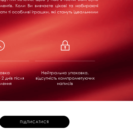
ентів. Коли Ви вивчаєте цікаві та набираючі
ти ті особливі іграшки, які стануть ідеальними
равка
Нейтральна упаковка,
 2 днів після
відсутність компрометуючих
лення
написів