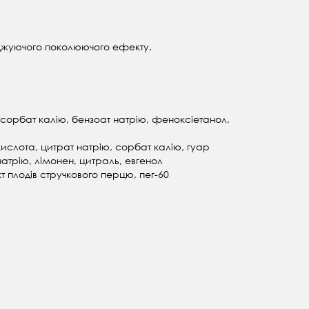
буджуючого поколюючого ефекту.
сорбат калію, бензоат натрію, феноксіетанол,
ислота, цитрат натрію, сорбат калію, гуар
трію, лімонен, цитраль, евгенол
т плодів стручкового перцю, пег-60