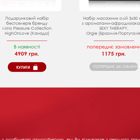
Подарунковий набір
Набір масажних олій 3х30 
бестселерів бренду
з ароматами-афродизіак
Minis Pleasure Collection
SEXY THERAPY,
HighOnLove (Канада)
Orgie (Бразилія-Португалія
В наявності
попереднє замовлен
4909 грн.
1175 грн.
ПОПЕРЕДНЄ ЗАМОВЛЕННЯ
КУПИТИ
их з особливою атмосферою, яку Ви відчуваєте з першого пог