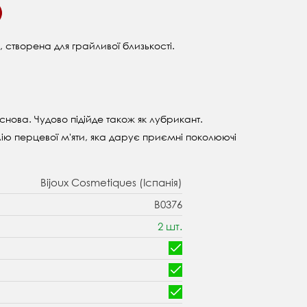
 створена для грайливої близькості.
снова. Чудово підійде також як лубрикант.
 олію перцевої м'яти, яка дарує приємні поколюючі
Bijoux Cosmetiques (Іспанія)
B0376
2 шт.