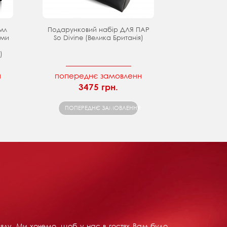
мл
Подарунковий набір ДЛЯ ПАР
ами
So Divine (Велика Британія)
)
н
попереднє замовленн
3475 грн.
ПОПЕРЕДНЄ ЗАМОВЛЕННЯ
ляду. Ми хочемо, щоб у нас в гостях Вам було