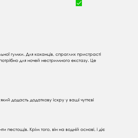
ної гумки. Для коханців, спраглих пристрасті
потрібно для ночей нестримного екстазу. Це
ий додасть додаткову іскру у ваші чуттєві
 пестощів. Крім того, він на водній основі, і діє