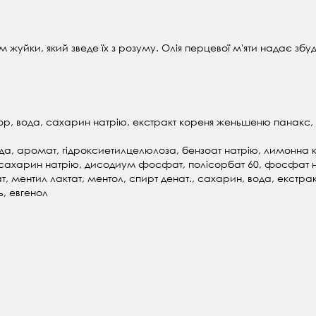
 жуйки, який зведе їх з розуму. Олія перцевої м'яти надає з
ор, вода, сахарин натрію, екстракт кореня женьшеню панакс, 
да, аромат, гідроксиетилцелюлоза, бензоат натрію, лимонна к
 сахарин натрію, дисодиум фосфат, полісорбат 60, фосфат на
, ментил лактат, ментол, спирт денат., сахарин, вода, екстрак
ь, евгенол