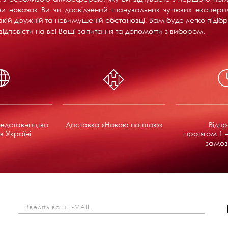
и новачок Ви чи досвідчений шанувальник чуттєвих експерим
акій дружній та невимушеній обстановці, Вам буде легко підібра
ідповісти на всі Ваші запитання та допомогти з вибором.
едставництво
Доставка «Новою поштою»
Відп
в Україні
протягом 1 –
замов