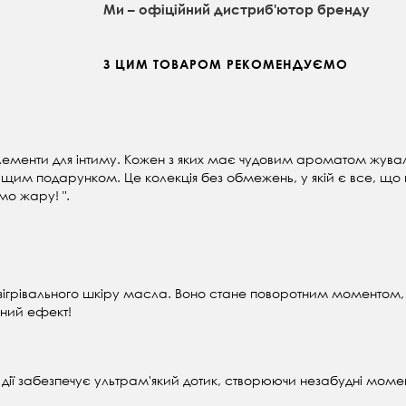
Ми – офіційний дистриб'ютор бренду
З ЦИМ ТОВАРОМ РЕКОМЕНДУЄМО
лементи для інтиму. Кожен з яких має чудовим ароматом жуваль
ащим подарунком. Це колекція без обмежень, у якій є все, що 
мо жару! ".
ігрівального шкіру масла. Воно стане поворотним моментом, як
ьний ефект!
 дії забезпечує ультрам'який дотик, створюючи незабудні моменти