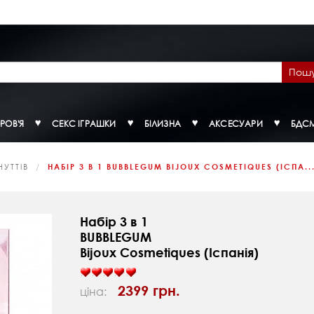
Пош
РОВ'Я
СЕКС ІГРАШКИ
БІЛИЗНА
АКСЕСУАРИ
БДС
УТТІВ
НАБІР 3 В 1 BUBBLEGUM BIJOUX COSMETIQUES (ІСПА..
Набір 3 в 1
BUBBLEGUM
Bijoux Cosmetiques (Іспанія)
2399 грн.
ціна: