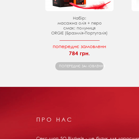
Набір:
масажна олія + перо
смак: полуниця
ORGIE (Бразилія-Португалія)
попереднє замовленн
784 грн.
ПОПЕРЕДНЄ ЗАМОВЛЕННЯ
ПРО НАС
Секс шоп 5О Відтінків - це бутик для доросл