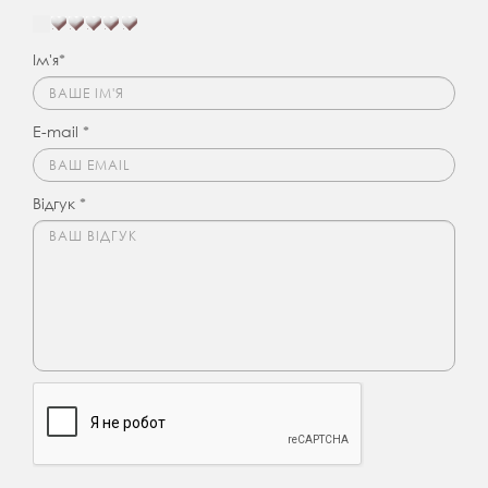
Ім'я*
E-mail *
Відгук *