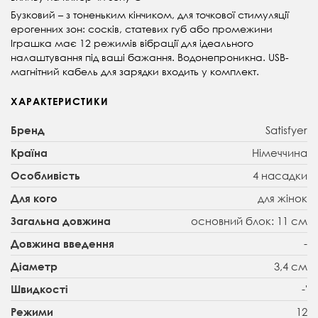
Бузковий – з тоненьким кінчиком, для точкової стимуляції
ерогенних зон: сосків, статевих губ або промежини
Іграшка має 12 режимів вібрації для ідеального
налаштування під ваші бажання. Водонепроникна. USB-
магнітний кабель для зарядки входить у комплект.
ХАРАКТЕРИСТИКИ
Satisfyer
Бренд
Німеччина
Країна
4 насадки
Особливість
для жінок
Для кого
основний блок: 11 см
Загальна довжина
-
Довжина введення
3,4 см
Діаметр
-'
Швидкості
12
Режими