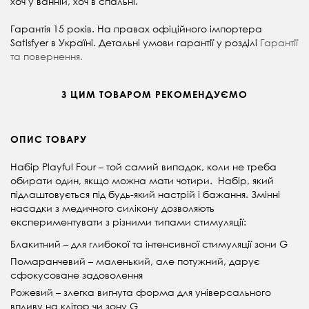
хоч у ванній, хоч в спальні.
Гарантія 15 років.
На правах офіційного імпортера
Satisfyer в Україні. Детальні умови гарантії у розділі
Гарантії
та повернення.
З ЦИМ ТОВАРОМ РЕКОМЕНДУЄМО
ОПИС ТОВАРУ
Набір Playful Four – той самий випадок, коли не треба
обирати один, якщо можна мати чотири. Набір, який
підлаштовується під будь-який настрій і бажання. Змінні
насадки з медичного силікону дозволяють
експериментувати з різними типами стимуляції:
Блакитний – для глибокої та інтенсивної стимуляції зони G
Помаранчевий – маленький, але потужний, дарує
сфокусоване задоволення
Рожевий – злегка вигнута форма для універсального
впливу на клітор чи зону G