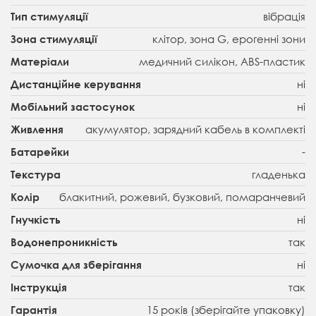
вібрація
Тип стимуляції
клітор, зона G, ерогенні зони
Зона стимуляції
медичний силікон, ABS-пластик
Матеріали
ні
Дистанційне керування
ні
Мобільний застосунок
акумулятор, зарядний кабель в комплекті
Живлення
-
Батарейки
гладенька
Текстура
блакитний, рожевий, бузковий, помаранчевий
Колір
ні
Гнучкість
так
Водонепроникність
ні
Сумочка для зберігання
так
Інструкція
15 років (зберігайте упаковку)
Гарантія