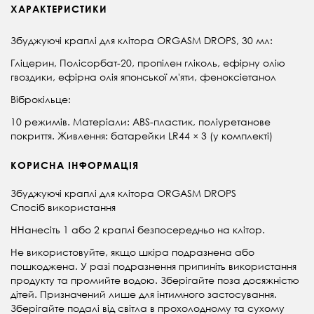
ХАРАКТЕРИСТИКИ
Збуджуючі краплі для клітора ORGASM DROPS, 30 мл:
Гліцерин, Полісорбат-20, пропілен гліколь, ефірну олію
гвоздики, ефірна олія японської м'яти, феноксіетанол
Віброкільце:
10 режимів. Матеріали: ABS-пластик, поліуретанове
покриття. Живлення: батарейки LR44 × 3 (у комплекті)
КОРИСНА ІНФОРМАЦІЯ
Збуджуючі краплі для клітора ORGASM DROPS
Спосіб використання
ННанесіть 1 або 2 краплі безпосередньо на клітор.
Не використовуйте, якщо шкіра подразнена або
пошкоджена. У разі подразнення припиніть використання
продукту та промийте водою. Зберігайте поза досяжністю
дітей. Призначений лише для інтимного застосування.
Зберігайте подалі від світла в прохолодному та сухому