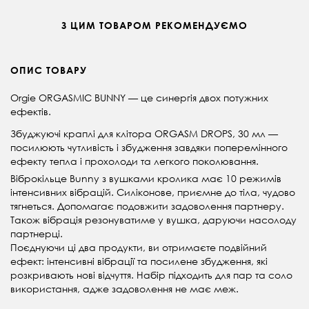
З ЦИМ ТОВАРОМ РЕКОМЕНДУЄМО
ОПИС ТОВАРУ
Orgie ORGASMIC BUNNY — це синергія двох потужних
ефектів.
Збуджуючі краплі для клітора ORGASM DROPS, 30 мл —
посилюють чутливість і збудження завдяки поперемінного
ефекту тепла і прохолоди та легкого поколювання.
Віброкільце Bunny з вушками кролика має 10 режимів
інтенсивних вібрацій. Силіконове, приємне до тіла, чудово
тягнеться. Допомагає подовжити задоволення партнеру.
Також вібрація резонуватиме у вушка, даруючи насолоду
партнерці.
Поєднуючи ці два продукти, ви отримаєте подвійний
ефект: інтенсивні вібрації та посилене збудження, які
розкривають нові відчуття. Набір підходить для пар та соло
використання, адже задоволення не має меж.