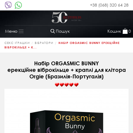
+38 (068) 320 64 28
Пошук
Кошик
0
Меню
Toggle
navigation
СЕКС ІГРАШКИ
ВІБРАТОРИ
НАБІР ORGASMIC BUNNY ЕРЕКЦІЙНЕ
ВІБРОКІЛЬЦЕ + К...
Набір ORGASMIC BUNNY
ерекційне віброкільце + краплі для клітора
Orgie (Бразилія-Португалія)