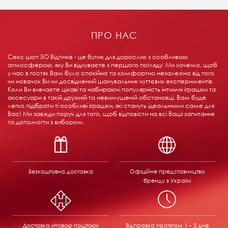
ПРО НАС
Секс шоп 5О Відтінків - це бутик для дорослих з особливою
атмосферою, яку Ви відчуваєте з першого погляду. Ми хочемо, щоб
у нас в гостях Вам було спокійно та комфортно незалежно від того
чи новачок Ви чи досвідчений шанувальник чуттєвих експериментів.
Коли Ви вивчаєте цікаві та набираючі популярність інтимні іграшки та
аксесуари в такій дружній та невимушеній обстановці, Вам буде
легко підібрати ті особливі іграшки, які стануть ідеальними саме для
Вас! Ми завжди поруч для того, щоб відповісти на всі Ваші запитання
та допомогти з вибором.
Безкоштовна доставка
Офіційне представництво
бренду в Україні
Доставка «Новою поштою»
Відправка
протягом 1 – 2 днів