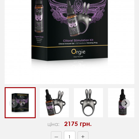
2175 грн.
ціна:
+
—