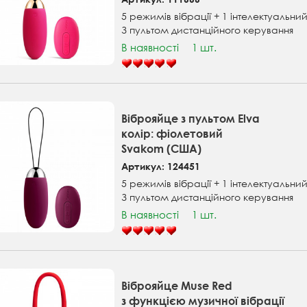
5 режимів вібрації + 1 інтелектуальн
З пультом дистанційного керування
В наявності
1 шт.
Віброяйце з пультом Elva
колір: фіолетовий
Svakom (США)
Артикул: 124451
5 режимів вібрації + 1 інтелектуальн
З пультом дистанційного керування
В наявності
1 шт.
Віброяйце Muse Red
з функцією музичної вібрації