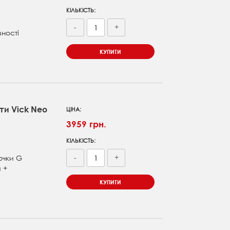
КІЛЬКІСТЬ:
-
+
вності
КУПИТИ
и Vick Neo
ЦІНА:
3959 грн.
КІЛЬКІСТЬ:
-
+
очки G
 +
КУПИТИ