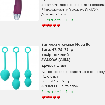
5 режимів вібрації та 5 рівнів інтенсив
+ інтелектуальний режим SVAKOM
Діаметр - 3 см.
В наявності
1 шт.
Вагінальні кульки Nova Ball
Вага: 49, 75, 95 гр
колір: зелений
SVAKOM (США)
Артикул: 61001
Для початкового, середнього та просу
підготовки
Вага: 49, 75, 95 гр
Зміщений центр ваги.
В наявності
1 шт.