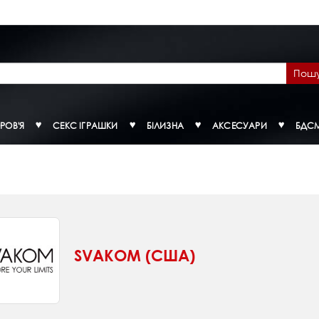
Пош
РОВ'Я
СЕКС ІГРАШКИ
БІЛИЗНА
АКСЕСУАРИ
БДС
SVAKOM (США)