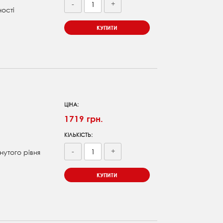
-
+
ності
КУПИТИ
ЦІНА:
1719 грн.
КІЛЬКІСТЬ:
-
+
нутого рівня
КУПИТИ