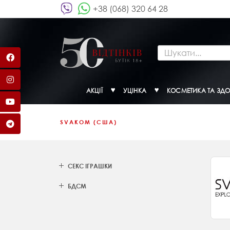
+38 (068) 320 64 28
АКЦІЇ
УЦІНКА
КОСМЕТИКА ТА ЗДО
SVAKOM (США)
СЕКС ІГРАШКИ
БДСМ