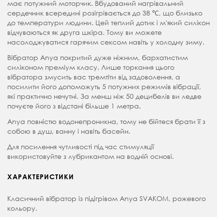
має потужний моторчик. Вбудований нагрівальний
сердечник всередині розігрівається до 38 ℃, що близько
до температури людини. Цей теплий дотик і м'який силікон
відчуваються як друга шкіра. Тому ви можете
насолоджуватися гарячим сексом навіть у холодну зиму.
Вібратор Anya покритий дуже ніжним, бархатистим
силіконом преміум класу. Лише торкання цього
вібратора змусить вас тремтіти від задоволення, а
посилити його допоможуть 5 потужних режимів вібрації,
які практично нечутні. За менш ніж 50 децибелів ви ледве
почуєте його з відстані більше 1 метра.
Anya повністю водонепроникна, тому не бійтеся брати її з
собою в душ, ванну і навіть басейн.
Для посилення чутливості під час стимуляції
використовуйте з лубрикантом на водній основі.
ХАРАКТЕРИСТИКИ
Класичний вібратор із підігрівом Anya SVAKOM, рожевого
кольору.