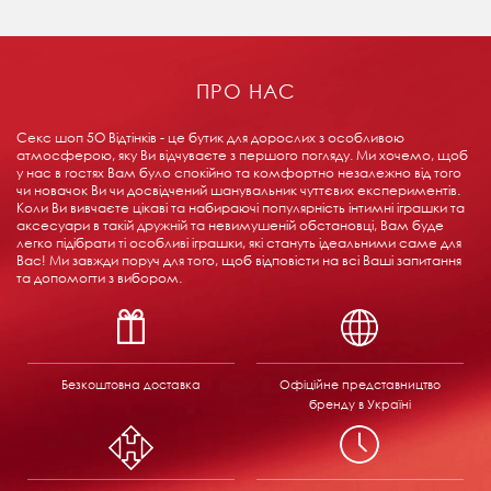
ПРО НАС
Секс шоп 5О Відтінків - це бутик для дорослих з особливою
атмосферою, яку Ви відчуваєте з першого погляду. Ми хочемо, щоб
у нас в гостях Вам було спокійно та комфортно незалежно від того
чи новачок Ви чи досвідчений шанувальник чуттєвих експериментів.
Коли Ви вивчаєте цікаві та набираючі популярність інтимні іграшки та
аксесуари в такій дружній та невимушеній обстановці, Вам буде
легко підібрати ті особливі іграшки, які стануть ідеальними саме для
Вас! Ми завжди поруч для того, щоб відповісти на всі Ваші запитання
та допомогти з вибором.
Безкоштовна доставка
Офіційне представництво
бренду в Україні