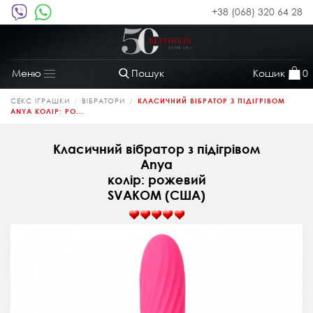
+38 (068) 320 64 28
Пошук
Кошик
0
Меню
Toggle
navigation
СЕКС ІГРАШКИ
ВІБРАТОРИ
КЛАСИЧНИЙ ВІБРАТОР З ПІДІГРІВОМ
ANYA КОЛІР: РО...
Класичний вібратор з підігрівом
Anya
колір: рожевий
SVAKOM (США)