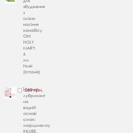
для
збудження
з
олією
насіння
канабісу
OH!
HOLY
MARY,
6
мл
Nuei
(Іспанія)
Їстівний
569 грн.
лубрикант
на
водній
основі
смак:
маршмелоу
INLUBE,