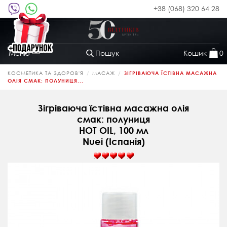
+38 (068) 320 64 28
Пошук
Кошик
0
Меню
Toggle
navigation
КОСМЕТИКА ТА ЗДОРОВ'Я
МАСАЖ
ЗІГРІВАЮЧА ЇСТІВНА МАСАЖНА
ОЛІЯ СМАК: ПОЛУНИЦЯ...
Зігріваюча їстівна масажна олія
смак: полуниця
HOT OIL, 100 мл
Nuei (Іспанія)