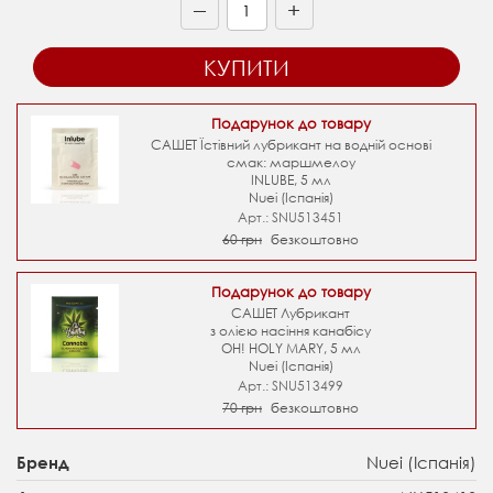
+
—
КУПИТИ
Подарунок до товару
САШЕТ Їстівний лубрикант на водній основі
смак: маршмелоу
INLUBE, 5 мл
Nuei (Іспанія)
Арт.: SNU513451
60 грн
безкоштовно
Подарунок до товару
САШЕТ Лубрикант
з олією насіння канабісу
OH! HOLY MARY, 5 мл
Nuei (Іспанія)
Арт.: SNU513499
70 грн
безкоштовно
Nuei (Іспанія)
Бренд