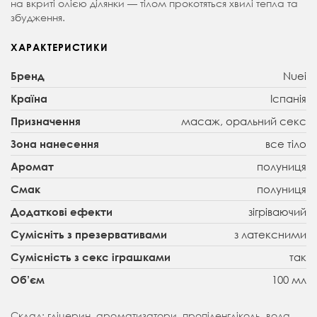
на вкриті олією ділянки — тілом прокотяться хвилі тепла та
збудження.
ХАРАКТЕРИСТИКИ
Nuei
Бренд
Іспанія
Країна
масаж, оральний секс
Призначення
все тіло
Зона нанесення
полуниця
Аромат
полуниця
Смак
зігріваючий
Додаткові ефекти
з латексними
Сумісніть з презервативами
так
Сумісність з секс іграшками
100 мл
Об’єм
Склад: гліцерин, ароматизатори, пропіленгліколь, вода,