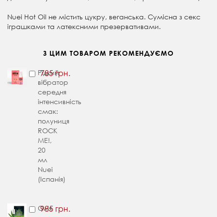
Nuei Hot Oil не містить цукру, веганська. Сумісна з секс
іграшками та латексними презервативами.
З ЦИМ ТОВАРОМ РЕКОМЕНДУЄМО
Рідкий
785 грн.
вібратор
середня
інтенсивність
смак:
полуниця
ROCK
ME!,
20
мл
Nuei
(Іспанія)
Олія
985 грн.