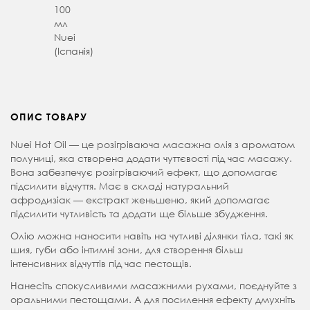
100
мл
Nuei
(Іспанія)
ОПИС ТОВАРУ
Nuei Hot Oil — це розігріваюча масажна олія з ароматом
полуниці, яка створена додати чуттєвості під час масажу.
Вона забезпечує розігріваючий ефект, що допомагає
підсилити відчуття. Має в складі натуральний
афродизіак — екстракт женьшеню, який допомагає
підсилити чутливість та додати ще більше збудження.
Олію можна наносити навіть на чутливі ділянки тіла, такі як
шия, губи або інтимні зони, для створення більш
інтенсивних відчуттів під час пестощів.
Нанесіть спокусливими масажними рухами, поєднуйте з
оральними пестощами. А для посилення ефекту дмухніть