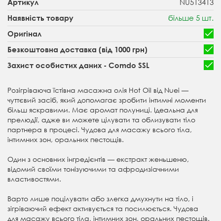
NU513413
Артикул
більше 5 шт.
Наявність товару
Оригінал
Безкоштовна доставка (від 1000 грн)
Захист особистих даних - Comdo SSL
Розігріваюча їстівна масажна олія Hot Oil від Nuei —
чуттєвий засіб, який допомагає зробити інтимні моменти
більш яскравими. Має аромат полуниці. Ідеальна для
прелюдії, адже ви можете цілувати та облизувати тіло
партнера в процесі. Чудова для масажу всього тіла,
інтимних зон, оральних пестощів.
Один з основних інгредієнтів — екстракт женьшеню,
відомий своїми тонізуючими та афродизіачними
властивостями.
Варто лише поцілувати або злегка дмухнути на тіло, і
зігріваючий ефект активується та посилюється. Чудова
для масажу всього тіла, інтимних зон, оральних пестощів.