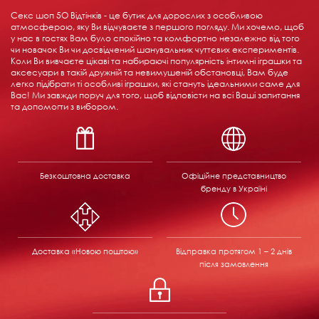
Секс шоп 5О Відтінків - це бутик для дорослих з особливою
атмосферою, яку Ви відчуваєте з першого погляду. Ми хочемо, щоб
у нас в гостях Вам було спокійно та комфортно незалежно від того
чи новачок Ви чи досвідчений шанувальник чуттєвих експериментів.
Коли Ви вивчаєте цікаві та набираючі популярність інтимні іграшки та
аксесуари в такій дружній та невимушеній обстановці, Вам буде
легко підібрати ті особливі іграшки, які стануть ідеальними саме для
Вас! Ми завжди поруч для того, щоб відповісти на всі Ваші запитання
та допомогти з вибором.
Безкоштовна доставка
Офіційне представництво
бренду в Україні
Доставка «Новою поштою»
Відправка
протягом 1 – 2 днів
після замовлення