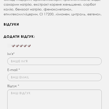
сахарин натрію, екстракт кореня женьшеню, сорбат
калію, бензоат натрію, феноксиетанол,
етилгексилгліцерин, CI 17200, лімонен, цитраль, евгенол.
ВІДГУКИ
ДОДАТИ ВІДГУК:
Ім'я*
E-mail *
Відгук *