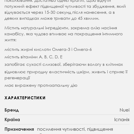
поколювання. Достатньо однієї краплі, щоб відчути
потужний ефект підвищеної чутливості та збудження, який
відчувається через 15-30 секунд після нанесення, а в
деяких випадках може тривати до 45 хвилин.
Містить натуральні інгредієнти, зокрема олію насіння
канабісу, яка чудово впливає на покращення інтимного
життя:
містить жирні кислоти Омега-3 і Омега-6
містить вітаміни А, B, C, D, E
запобігає сухості слизової, зберігаючи вологу в клітинах
відновлює природну еластичність шкіри, живить і сприяє її
регенерації
має виражену протизапальну дію
ХАРАКТЕРИСТИКИ
Nuei
Бренд
Іспанія
Країна
посилення чутливості, підвищення
Призначення