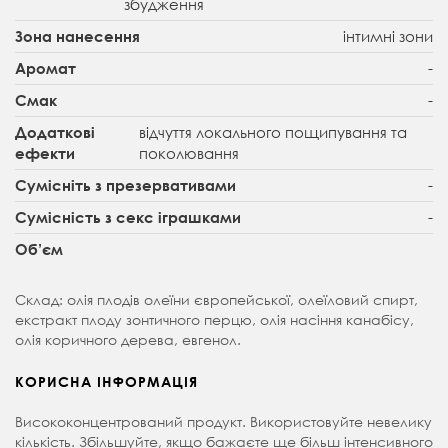
збудження
інтимні зони
Зона нанесення
-
Аромат
-
Смак
відчуття локального пощипування та
Додаткові
поколювання
ефекти
-
Сумісніть з презервативами
-
Сумісність з секс іграшками
Об’єм
Склад: олія плодів олеїни європейської, олеїловий спирт,
екстракт плоду зонтичного перцю, олія насіння канабісу,
олія коричного дерева, евгенол.
КОРИСНА ІНФОРМАЦІЯ
Висококонцентрований продукт. Використовуйте невелику
кількість. Збільшуйте, якщо бажаєте ще більш інтенсивного