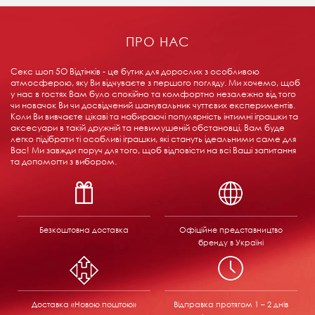
ПРО НАС
Секс шоп 5О Відтінків - це бутик для дорослих з особливою
атмосферою, яку Ви відчуваєте з першого погляду. Ми хочемо, щоб
у нас в гостях Вам було спокійно та комфортно незалежно від того
чи новачок Ви чи досвідчений шанувальник чуттєвих експериментів.
Коли Ви вивчаєте цікаві та набираючі популярність інтимні іграшки та
аксесуари в такій дружній та невимушеній обстановці, Вам буде
легко підібрати ті особливі іграшки, які стануть ідеальними саме для
Вас! Ми завжди поруч для того, щоб відповісти на всі Ваші запитання
та допомогти з вибором.
Безкоштовна доставка
Офіційне представництво
бренду в Україні
Доставка «Новою поштою»
Відправка
протягом 1 – 2 днів