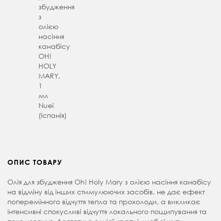
збудження
з
олією
насіння
канабісу
OH!
HOLY
MARY,
1
мл
Nuei
(Іспанія)
ОПИС ТОВАРУ
Олія для збудження Oh! Holy Mary з олією насіння канабісу
на відміну від інших стимулюючих засобів, не дає ефект
поперемінного відчуття тепла та прохолоди, а викликає
інтенсивні спокусливі відчуття локального пощипування та