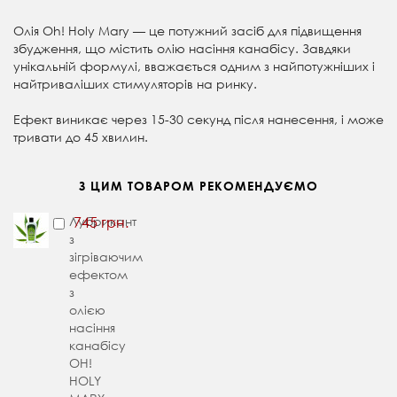
Олія
Oh! Holy Mary
—
це потужний засіб для підвищення
збудження, що містить олію насіння канабісу. Завдяки
унікальній формулі, вважається одним з найпотужніших і
найтриваліших стимуляторів на ринку.
Ефект виникає через 15-30 секунд після нанесення, і може
тривати до 45 хвилин.
З ЦИМ ТОВАРОМ РЕКОМЕНДУЄМО
Лубрикант
745 грн.
з
зігріваючим
ефектом
з
олією
насіння
канабісу
OH!
HOLY