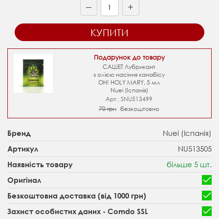
+
—
КУПИТИ
Подарунок до товару
САШЕТ Лубрикант
з олією насіння канабісу
OH! HOLY MARY, 5 мл
Nuei (Іспанія)
Арт.: SNU513499
70 грн
безкоштовно
Nuei (Іспанія)
Бренд
NU513505
Артикул
більше 5 шт.
Наявність товару
Оригінал
Безкоштовна доставка (від 1000 грн)
Захист особистих даних - Comdo SSL