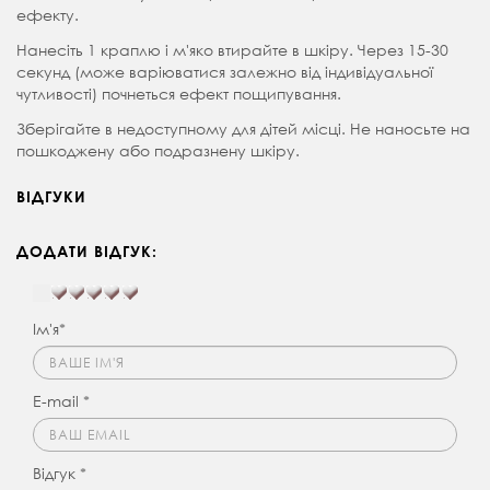
ефекту.
Нанесіть 1 краплю і м'яко втирайте в шкіру. Через 15-30
секунд (може варіюватися залежно від індивідуальної
чутливості) почнеться ефект пощипування.
Зберігайте в недоступному для дітей місці. Не наносьте на
пошкоджену або подразнену шкіру.
ВІДГУКИ
ДОДАТИ ВІДГУК:
Ім'я*
E-mail *
Відгук *