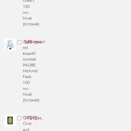
MARY,
100
мл
Nuei
(Іспанія)
Лубрикант
569 грн.
на
водній
основі
INLUBE
Natural
Feel,
100
мл
Nuei
(Іспанія)
САШЕТ
175 грн.
Олія
для