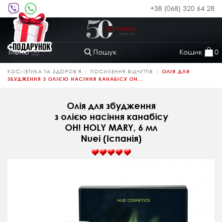
+38 (068) 320 64 28
Пошук
Кошик
0
Меню
Toggle
navigation
КОСМЕТИКА ТА ЗДОРОВ'Я
ПОСИЛЕННЯ ВІДЧУТТІВ
ОЛІЯ ДЛЯ
ЗБУДЖЕННЯ З ОЛІЄЮ НАСІННЯ КАНАБІСУ OH...
Олія для збудження
з олією насіння канабісу
OH! HOLY MARY, 6 мл
Nuei (Іспанія)