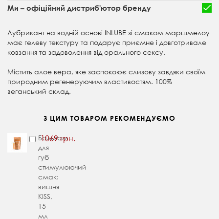
Ми – офіційний дистриб'ютор бренду
Лубрикант на водній основі INLUBE зі смаком маршмелоу
має гелеву текстуру та подарує приємне і довготривале
ковзання та задоволення від орального сексу.
Містить алое вера, яке заспокоює слизову завдяки своїм
природним регенеруючим властивостям. 100%
веганський склад.
З ЦИМ ТОВАРОМ РЕКОМЕНДУЄМО
Бальзам
1069 грн.
для
губ
стимулюючий
смак:
вишня
KISS,
15
мл