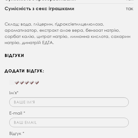
так
Сумісність з секс іграшками
Склад: вода, гліцерин, гідроксіетилцелюлоза,
ароматизатор, екстракт алое вера, бензоат натрію,
сорбат калію, цитрат натрію, лимонна кислота, сахарин
натрію, динатрій ЕДТА.
ВІДГУКИ
ДОДАТИ ВІДГУК:
Ім'я*
E-mail *
Відгук *