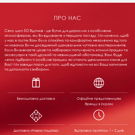
ПРО НАС
Секс шоп 5О Відтінків - це бутик для дорослих з особливою
атмосферою, яку Ви відчуваєте з першого погляду. Ми хочемо, щоб
у нас в гостях Вам було спокійно та комфортно незалежно від того
чи новачок Ви чи досвідчений шанувальник чуттєвих експериментів.
Коли Ви вивчаєте цікаві та набираючі популярність інтимні іграшки та
аксесуари в такій дружній та невимушеній обстановці, Вам буде
легко підібрати ті особливі іграшки, які стануть ідеальними саме для
Вас! Ми завжди поруч для того, щоб відповісти на всі Ваші запитання
та допомогти з вибором.
Безкоштовна доставка
Офіційне представництво
бренду в Україні
Доставка «Новою поштою»
Відправка
протягом 1 – 2 днів