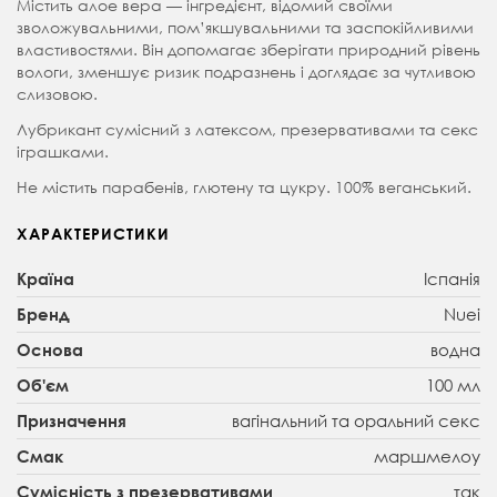
Містить алое вера — інгредієнт, відомий своїми
зволожувальними, пом’якшувальними та заспокійливими
властивостями. Він допомагає зберігати природний рівень
вологи, зменшує ризик подразнень і доглядає за чутливою
слизовою.
Лубрикант сумісний з латексом, презервативами та секс
іграшками.
Не містить парабенів, глютену та цукру. 100% веганський.
ХАРАКТЕРИСТИКИ
Іспанія
Країна
Nuei
Бренд
водна
Основа
100 мл
Об'єм
вагінальний та оральний секс
Призначення
маршмелоу
Смак
так
Сумісність з презервативами