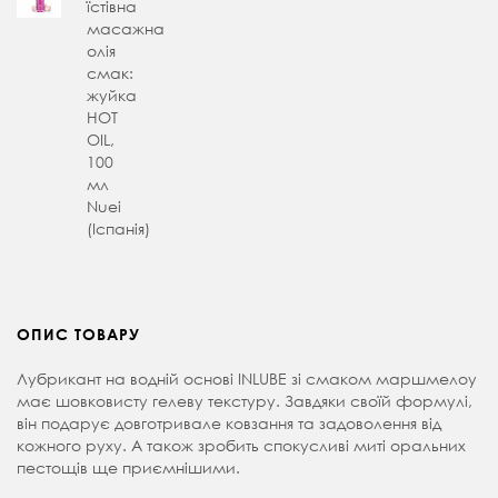
їстівна
масажна
олія
смак:
жуйка
HOT
OIL,
100
мл
Nuei
(Іспанія)
ОПИС ТОВАРУ
Лубрикант на водній основі INLUBE зі смаком маршмелоу
має шовковисту гелеву текстуру. Завдяки своїй формулі,
він подарує довготривале ковзання та задоволення від
кожного руху. А також зробить спокусливі миті оральних
пестощів ще приємнішими.