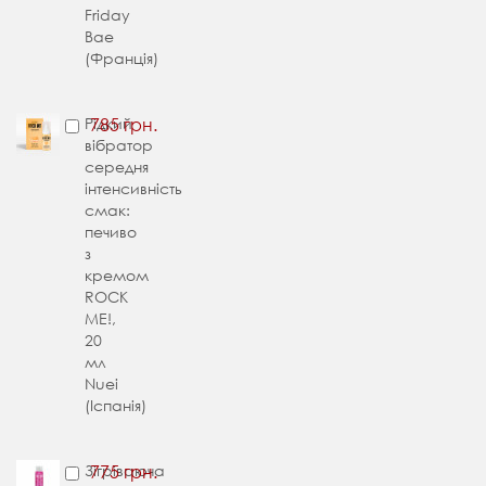
Friday
Bae
(Франція)
Рідкий
785 грн.
вібратор
середня
інтенсивність
смак:
печиво
з
кремом
ROCK
ME!,
20
мл
Nuei
(Іспанія)
Зігріваюча
775 грн.