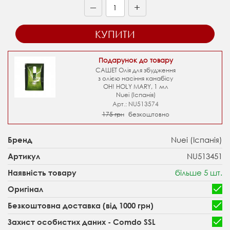
+
—
КУПИТИ
Подарунок до товару
САШЕТ Олія для збудження
з олією насіння канабісу
OH! HOLY MARY, 1 мл
Nuei (Іспанія)
Арт.: NU513574
175 грн
безкоштовно
Nuei (Іспанія)
Бренд
NU513451
Артикул
більше 5 шт.
Наявність товару
Оригінал
Безкоштовна доставка (від 1000 грн)
Захист особистих даних - Comdo SSL