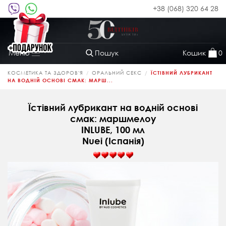
+38 (068) 320 64 28
Пошук
Кошик
0
Меню
Toggle
navigation
КОСМЕТИКА ТА ЗДОРОВ'Я
ОРАЛЬНИЙ СЕКС
ЇСТІВНИЙ ЛУБРИКАНТ
НА ВОДНІЙ ОСНОВІ СМАК: МАРШ...
Їстівний лубрикант на водній основі
смак: маршмелоу
INLUBE, 100 мл
Nuei (Іспанія)