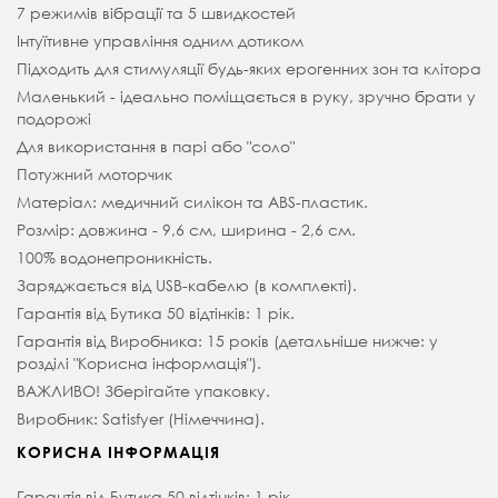
7 режимів вібрації та 5 швидкостей
Інтуїтивне управління одним дотиком
Підходить для стимуляції будь-яких ерогенних зон та клітора
Маленький - ідеально поміщається в руку, зручно брати у
подорожі
Для використання в парі або "соло"
Потужний моторчик
Матеріал: медичний силікон та ABS-пластик.
Розмір: довжина - 9,6 см, ширина - 2,6 см.
100% водонепроникність.
Заряджається від USB-кабелю (в комплекті).
Гарантія від Бутика 50 відтінків: 1 рік.
Гарантія від Виробника: 15 років (детальніше нижче: у
розділі "Корисна інформація").
ВАЖЛИВО! Зберігайте упаковку.
Виробник: Satisfyer (Німеччина).
КОРИСНА ІНФОРМАЦІЯ
Гарантія від Бутика 50 відтінків: 1 рік.