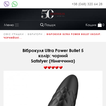
+38 (068) 320 64 28
Пошук
Кошик
0
Меню
Toggle
navigation
СЕКС ІГРАШКИ
ВІБРАТОРИ
ВІБРОКУЛЯ ULTRA POWER BULLET 5КОЛІР:
ЧОРНИЙSAT...
Віброкуля Ultra Power Bullet 5
колір: чорний
Satisfyer (Німеччина)