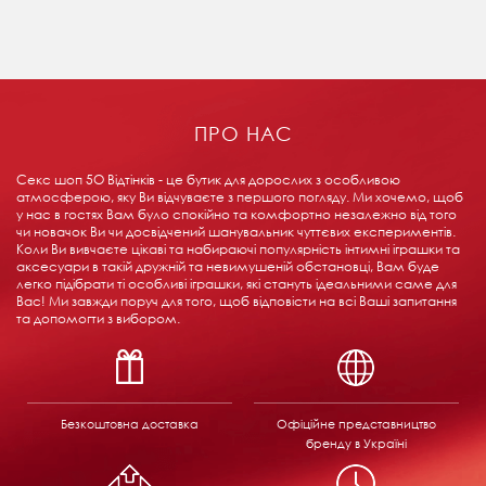
ПРО НАС
Секс шоп 5О Відтінків - це бутик для дорослих з особливою
атмосферою, яку Ви відчуваєте з першого погляду. Ми хочемо, щоб
у нас в гостях Вам було спокійно та комфортно незалежно від того
чи новачок Ви чи досвідчений шанувальник чуттєвих експериментів.
Коли Ви вивчаєте цікаві та набираючі популярність інтимні іграшки та
аксесуари в такій дружній та невимушеній обстановці, Вам буде
легко підібрати ті особливі іграшки, які стануть ідеальними саме для
Вас! Ми завжди поруч для того, щоб відповісти на всі Ваші запитання
та допомогти з вибором.
Безкоштовна доставка
Офіційне представництво
бренду в Україні