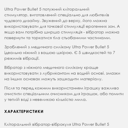
Ultra Power Bullet 5 потужний кліторальний
стимулятор, виготовлений спеціально для любителів
чудового дизайну. Звужений до верху, його можна
використовувати для точкової стимуляції ерогенних зон. А
якщо вам потрібна ширша стимуляція - вібратор можна
повернути та торкатися тіла стьобаними частинами.
Зроблений з медичного силікону Ultra Power Bullet 5
ідеально ніжний з вашою шкірою. Є 5 швидкостей та 7
режимів вібрації.
Вібратор з ніжного медичного силікону краще
використовувати з лубрикантом на водній основі, змазки
на інших основах можуть зашкодити матеріалу.
Після та перед кожним використанням іграшку важливо
очистити спеціальним очисником для іграшок, або помити
у теплій воді з невеликою кількістю мила.
ХАРАКТЕРИСТИКИ
Кліторальний вібратор-віброкуля Ultra Power Bullet 5