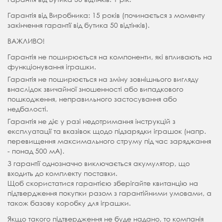
Гарантія від Виробника: 15 років (починається з моменту
закінчення гарантії від бутика 50 відтінків).
ВАЖЛИВО!
Гарантія не поширюється на компоненти, які впливають на
функціонування іграшки.
Гарантія не поширюється на зміну зовнішнього вигляду
внаслідок звичайної зношенності або випадкового
пошкодження, неправильного застосування або
недбалості.
Гарантія не діє у разі недотримання інструкцій з
експлуатації та вказівок щодо підзарядки іграшок (напр.
перевищення максимального струму під час заряджання
- понад 500 мА).
З гарантії однозначно виключається акумулятор, що
входить до комплекту поставки.
Щоб скористатися гарантією зберігайте квитанцію на
підтвердження покупки разом з гарантійними умовами, а
також базову коробку для іграшки.
Якщо такого підтвердження не буде надано, то компанія