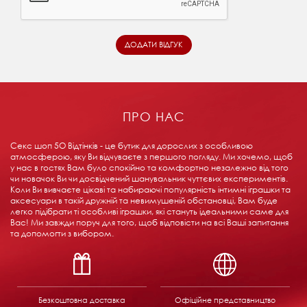
ПРО НАС
Секс шоп 5О Відтінків - це бутик для дорослих з особливою
атмосферою, яку Ви відчуваєте з першого погляду. Ми хочемо, щоб
у нас в гостях Вам було спокійно та комфортно незалежно від того
чи новачок Ви чи досвідчений шанувальник чуттєвих експериментів.
Коли Ви вивчаєте цікаві та набираючі популярність інтимні іграшки та
аксесуари в такій дружній та невимушеній обстановці, Вам буде
легко підібрати ті особливі іграшки, які стануть ідеальними саме для
Вас! Ми завжди поруч для того, щоб відповісти на всі Ваші запитання
та допомогти з вибором.
Безкоштовна доставка
Офіційне представництво