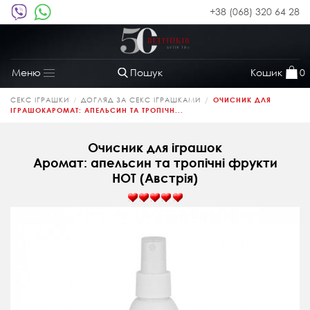
+38 (068) 320 64 28
Пошук
Кошик
0
Меню
Toggle
navigation
СЕКС ІГРАШКИ
ДОГЛЯД ЗА СЕКС ІГРАШКАМИ
ОЧИСНИК ДЛЯ
ІГРАШОКАРОМАТ: АПЕЛЬСИН ТА ТРОПІЧН...
Очисник для іграшок
Аромат: апельсин та тропічні фрукти
HOT (Австрія)