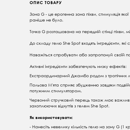
ОПИС ТОВАРУ
Зона G - це ерогенна зона піхви, стимуляція яко
раніше не було.
Точка G розташована на передній стінці піхви, м
До складу гелю She Spot входять інгредієнти, які
Наважіться спробувати або запропонуй своїй парт
Активні інгредієнти забезпечують низку ефектів:
Екстраординарний Джамбо родом з тропічних лі
Польова М'ята сприяє збудженню завдяки подвій
потужним стимулятором.
Червоний стручковий перець також має важли
захоплюючих відчуттів з гелем She Spot.
Як використовувати:
- Нанесіть невелику кількість гелю на зону G (1 к