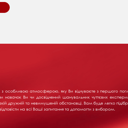
их з особливою атмосферою, яку Ви відчуваєте з першого пог
и новачок Ви чи досвідчений шанувальник чуттєвих експерим
акій дружній та невимушеній обстановці, Вам буде легко підібра
ідповісти на всі Ваші запитання та допомогти з вибором.