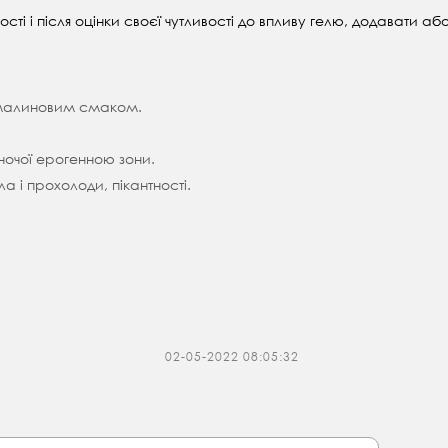
ті і після оцінки своєї чутливості до впливу гелю, додавати або
з малиновим смаком.
іночої ерогенною зони.
а і прохолоди, пікантності.
02-05-2022 08:05:32