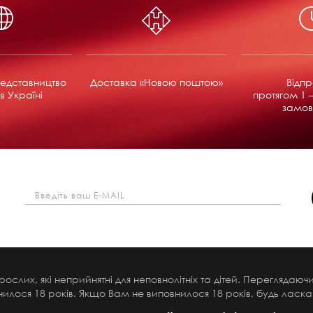
едставництво
Доставка «Новою поштою»
Відп
в Україні
протягом 1 –
замов
рослих, які неприйнятні для неповнолітніх та дітей. Переглядаю
илося 18 років. Якщо Вам не виповнилося 18 років, будь ласка,