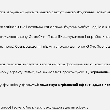
ї призводить до дуже сильного сексуального збудження, інтенсив
іж вагінальним і сечовим каналами, будучи, мабуть, однією з н
 стимулюють зону G, роблячи її ще більш чутливою і сприйнятлив
нерці безпрецедентні відчуття з гелем для точки G She Spot від
сів амазонії виступає в головній ролі формули гелю, надаюч
ному ефекту, тепло, яке змінюється прохолодою. Ці
зігріваючи
ву функцію у формулі:
подовжує зігріваючий ефект, додає лег
раплю) і зачекайте кілька секунд для відчуття ефекту.