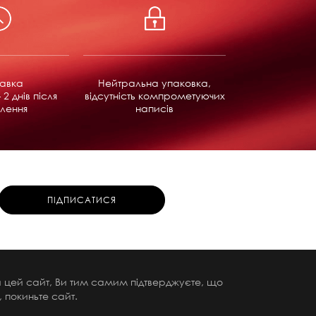
равка
Нейтральна упаковка,
 2 днів після
відсутність компрометуючих
лення
написів
чи цей сайт, Ви тим самим підтверджуєте, що
 покиньте сайт.