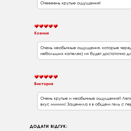
Очеееень крутые ощущения!
Ксения
Очень необычные ощущения, которые череду
небольших капелек) их будет достаточно д
Виктория
Очень крутые и необычные ощущения!! Легк
вкус мммм! Заценила я в общем гель с пе
ДОДАТИ ВІДГУК: