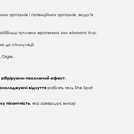
них оргазмів і потенційних оргазмів, якщо їх
айбільш чутливих ерогенних зон жіночого тіла.
ою до стимуляції.
 Orgie.
и
.
вібріруючи-поколючий ефект
роблять гель She Spot
-охолоджуючі відчуття
, яка завершує вихор
ку пікантність