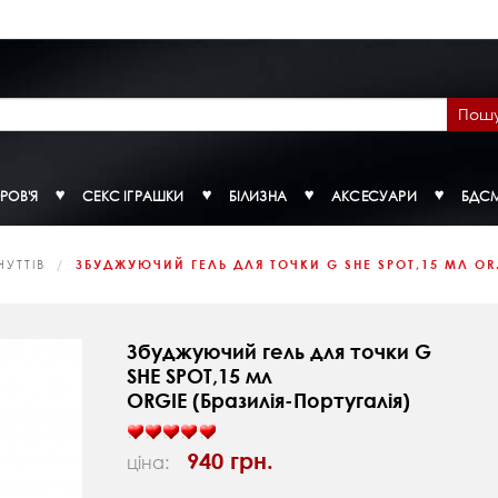
Пош
РОВ'Я
СЕКС ІГРАШКИ
БІЛИЗНА
АКСЕСУАРИ
БДС
УТТІВ
ЗБУДЖУЮЧИЙ ГЕЛЬ ДЛЯ ТОЧКИ G SHE SPOT,15 МЛ OR.
Збуджуючий гель для точки G
SHE SPOT,15 мл
ORGIE (Бразилія-Португалія)
940 грн.
ціна: