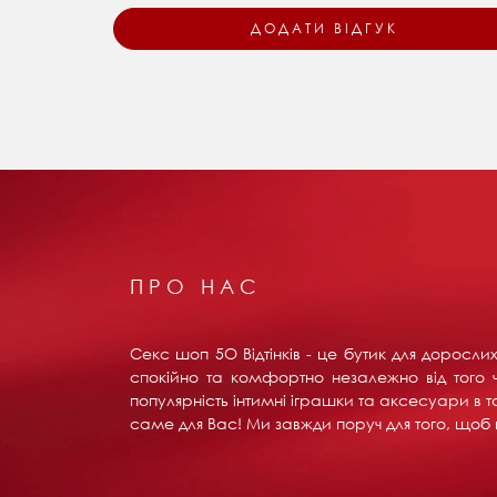
ПРО НАС
Секс шоп 5О Відтінків - це бутик для доросл
спокійно та комфортно незалежно від того ч
популярність інтимні іграшки та аксесуари в т
саме для Вас! Ми завжди поруч для того, щоб в