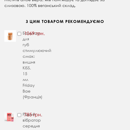
слизовою. 100% веганський склад.
З ЦИМ ТОВАРОМ РЕКОМЕНДУЄМО
Бальзам
1069 грн.
для
губ
стимулюючий
смак:
вишня
KISS,
15
мл
Friday
Bae
(Франція)
Рідкий
785 грн.
вібратор
середня