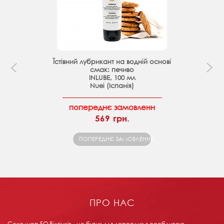
Їстівний лубрикант на водній основі
смак: печиво
INLUBE, 100 мл
Nuei (Іспанія)
попереднє замовленн
569 грн.
ПОПЕРЕДНЄ ЗАМОВЛЕННЯ
ПРО НАС
Секс шоп 5О Відтінків - це бутик для дорослих з особливою