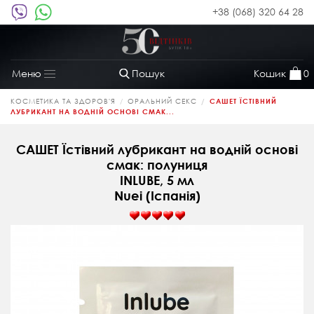
+38 (068) 320 64 28
Пошук
Кошик
0
Меню
Toggle
navigation
КОСМЕТИКА ТА ЗДОРОВ'Я
ОРАЛЬНИЙ СЕКС
САШЕТ ЇСТІВНИЙ
ЛУБРИКАНТ НА ВОДНІЙ ОСНОВІ СМАК...
САШЕТ Їстівний лубрикант на водній основі
смак: полуниця
INLUBE, 5 мл
Nuei (Іспанія)