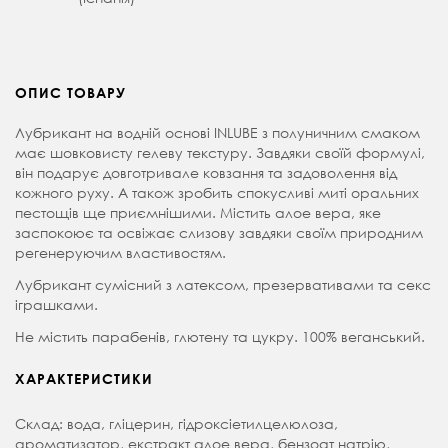
ОПИС ТОВАРУ
Лубрикант на водній основі INLUBE з полуничним смаком
має шовковисту гелеву текстуру. Завдяки своїй формулі,
він подарує довготривале ковзання та задоволення від
кожного руху. А також зробить спокусливі миті оральних
пестощів ще приємнішими. Містить алое вера, яке
заспокоює та освіжає слизову завдяки своїм природним
регенеруючим властивостям.
Лубрикант сумісний з латексом, презервативами та секс
іграшками.
Не містить парабенів, глютену та цукру. 100% веганський.
ХАРАКТЕРИСТИКИ
Склад: вода, гліцерин, гідроксіетилцелюлоза,
ароматизатор, екстракт алое вера, бензоат натрію,