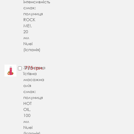
інтенсивність
смак:
полуниця
ROCK
ME!,
20
мл
Nuei
(Іспанія)
Зігріваюча
775 грн.
їстівна
масажна
олія
смак:
полуниця
HOT
OIL,
100
мл
Nuei
(Іспанія)