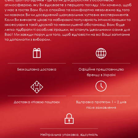
атмосферою, яку Ви відчуваєте з першого погляду. Ми хочемо, щоб
у нас в гостях Вам було спокійно та комфортно незалежно від того
чи новачок Ви чи досвідчений шанувальник чуттєвих експериментів.
Коли Ви вивчаєте цікаві та набираючі популярність інтимні іграшки та
аксесуари в такій дружній та невимушеній обстановці, Вам буде
легко підібрати ті особливі іграшки, які стануть ідеальними саме для
Вас! Ми завжди поруч для того, щоб відповісти на всі Ваші запитання
та допомогти з вибором.
Безкоштовна доставка
Офіційне представництво
бренду в Україні
Доставка «Новою поштою»
Відправка
протягом 1 – 2 днів
після замовлення
Нейтральна упаковка, відсутність