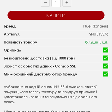
+
—
КУПИТИ
Nuei (Іспанія)
Бренд
SNU513376
Артикул
більше 5 шт.
Наявність товару
Оригінал
Безкоштовна доставка (від 1000 грн)
Захист особистих даних - Comdo SSL
Ми – офіційний дистриб'ютор бренду
Лубрикант на водній основі INLUBE зі смаком стиглої
полуниці має гелеву текстуру та подарує приємне і
довготривале ковзання та задоволення від орального
сексу.
Містить алое вера, яке пом'якшує та доглядає за