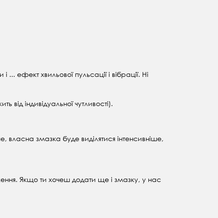
... ефект хвильової пульсації і вібрації. Ні
ть від індивідуальної чутливості).
ше, власна змазка буде виділятися інтенсивніше,
ження. Якщо ти хочеш додати ще і змазку, у нас