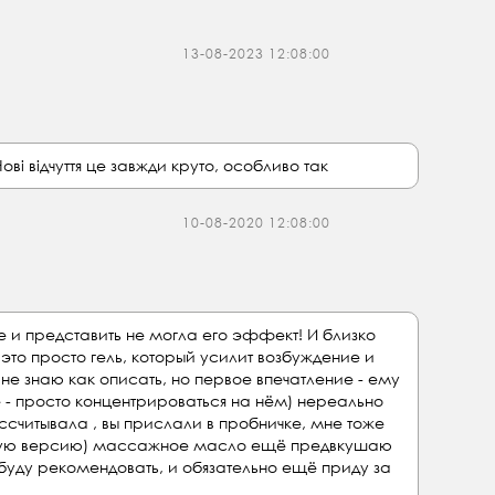
13-08-2023 12:08:00
ві відчуття це завжди круто, особливо так
10-08-2020 12:08:00
е и представить не могла его эффект! И близко
это просто гель, который усилит возбуждение и
 не знаю как описать, но первое впечатление - ему
е - просто концентрироваться на нём) нереально
ассчитывала , вы прислали в пробничке, мне тоже
олную версию) массажное масло ещё предвкушаю
уду рекомендовать, и обязательно ещё приду за