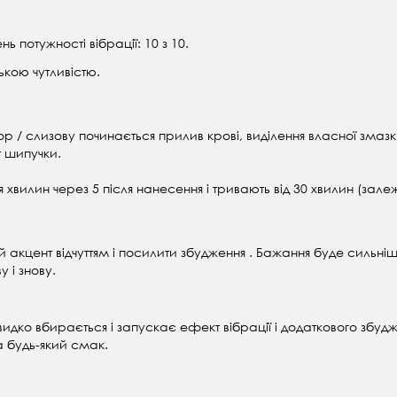
ь потужності вібрації: 10 з 10.
зькою чутливістю.
 / слизову починається прилив крові, виділення власної змазки і 
 шипучки.
 хвилин через 5 після нанесення і тривають від 30 хвилин (залежи
ий акцент відчуттям і посилити збудження . Бажання буде сильні
 і знову.
швидко вбирається і запускає ефект вібрації і додаткового збуд
 будь-який смак.