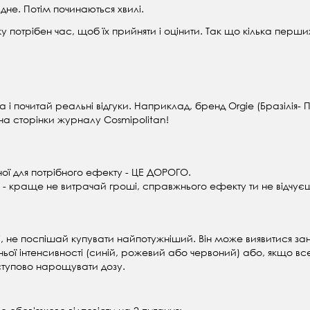
дне. Потім починаються хвилі.
зку потрібен час, щоб їх прийняти і оцінити.
Так що кілька перших
 почитай реальні відгуки. Наприклад, бренд Orgie (Бразілія- По
 на сторінки журналу Cosmipolitan!
дної для потрібного ефекту - ЦЕ ДОРОГО.
- краще не витрачай гроші, справжнього ефекту ти не відчує
, не поспішай купувати найпотужніший. Він може виявитися занад
ьої інтенсивності (синій, рожевий або червоний) або, якщо вс
поступово нарощувати дозу.