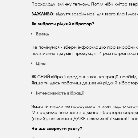
Прохолоду, змінну теплом. Потім ніби клітор твер
відчуття зовсім нові для твого тіла і мо
ВАЖЛИВО:
Як вибрати рідкий вібратор?
Бренд
Не полінуйся - збери інформацію про виробника і
позитивних відгуків і продукція 14 раз потрапила
Ціна
ЯКІСНИЙ вібро-інгредієнт в концентрації, необхі
Якщо ти десь побачиш дешевий рідкий вібратор 
Інтенсивність вібрації
Якщо ти ніколи не пробувала інтимні підсилювачі
Ми радимо починати з рідкого вібратора середн
(сірий), починати з ДУЖЕ невеликої кількості і 
На що звернути увагу?