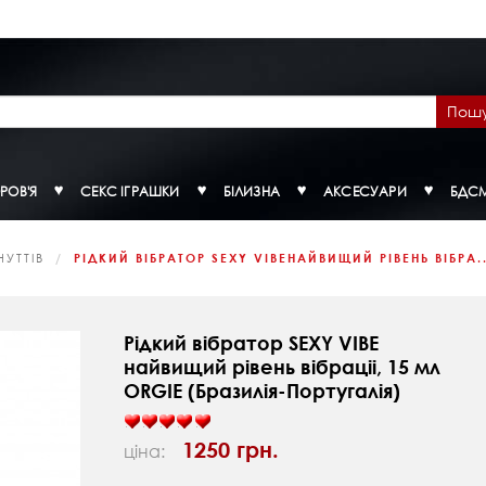
Пош
РОВ'Я
СЕКС ІГРАШКИ
БІЛИЗНА
АКСЕСУАРИ
БДС
УТТІВ
РІДКИЙ ВІБРАТОР SEXY VIBEНАЙВИЩИЙ РІВЕНЬ ВІБРА..
Рідкий вібратор SEXY VIBE
найвищий рівень вібраціі, 15 мл
ORGIE (Бразилія-Португалія)
1250 грн.
ціна: