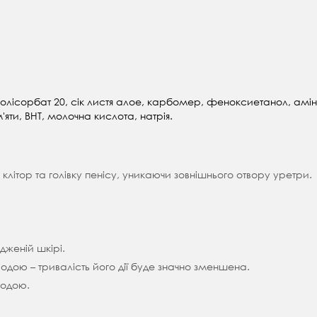
, полісорбат 20, сік листя алое, карбомер, феноксиетанол, ам
яти, ВНТ, молочна кислота, натрія.
 клітор та голівку пенісу, уникаючи зовнішнього отвору уретри.
женій шкірі.
одою – тривалість його дії буде значно зменшена.
водою.