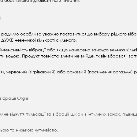
обов'язково відповісти на 2 питання:
?
я, радимо особливо уважно поставитися до вибору рідкого вібр
 ДУЖЕ невеликої кількості сильного.
нтенсивність вібрації або якщо нанесено занадто велика кількіс
водою. Продукт повністю змити не вийде, тк він вбрався і запу
я), червоний (зігріваючий) або рожевий (посилення оргазму) рід
ібрації Orgie
 відчуття пульсації та вібрації шкіри в інтимних зонах, підвищу
дньою та низькою чутливістю.