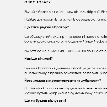
ОПИС ТОВАРУ
Рідкий вібратор з найвищим рівнем вібрації. Рівен
Підійде для чоловіків та жінок із середньою та ни
Що таке рідкий вібратор?
Це збуджуючий гель, при нанесенні якого на клітор
бризки шампанського, ні будь-який інший ефект
Відчуття саме ХВИЛЬОВІ і ГЛИБОКІ, які починаються
Навіщо він мені?
Рідкий вібратор - відмінний спосіб додати цікав
а незвичайну вібрацію захочеться повторити знову
Його можна використовувати як лубрикант?
Ні. Рідкий вібратор - це збуджуючий гель, який 
можна купити лубрикант в буквальному сенсі на
Що ти будеш відчувати?