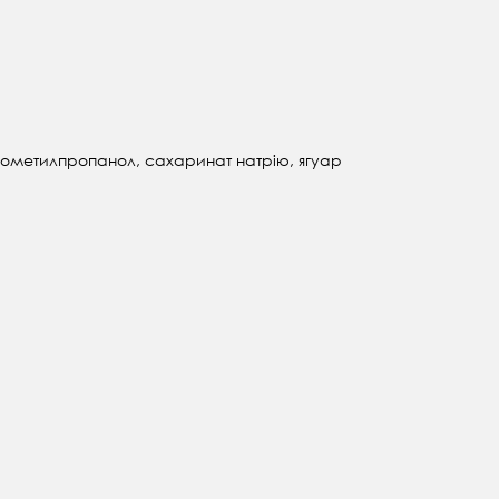
інометилпропанол, сахаринат натрію, ягуар