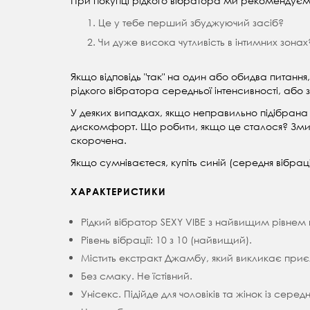
При покупці рідкого вібратора ми рекомендуємо 
Це у тебе перший збуджуючий засіб?
Чи дуже висока чутливість в інтимних зонах
Якщо відповідь "так" на один або обидва питанн
рідкого вібратора середньої інтенсивності, або з
У деяких випадках, якщо неправильно підібрана і
дискомфорт. Що робити, якщо це сталося? Змити 
скорочена.
Якщо сумніваєтеся, купіть синій (середня вібраці
ХАРАКТЕРИСТИКИ
Рідкий вібратор SEXY VIBE з найвищим рівнем в
Рівень вібрації: 10 з 10 (найвищий).
Містить екстракт Джамбу, який викликає приємне
Без смаку. Не їстівний.
Унісекс. Підійде для чоловіків та жінок із сере