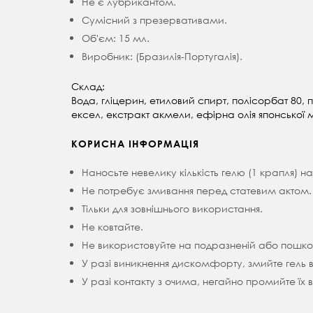
Не є лубрикантом.
Сумісний з презервативами.
Об'єм: 15 мл.
Виробник: (Бразилія-Португалія).
Склад:
Вода, гліцерин, етиловий спирт, полісорбат 80
ексел, екстракт акмели, ефірна олія японської м'
КОРИСНА ІНФОРМАЦІЯ
Наносьте невелику кількість гелю (1 крапля) на
Не потребує змивання перед статевим актом.
Тільки для зовнішнього використання.
Не ковтайте.
Не використовуйте на подразненій або пошкод
У разі виникнення дискомфорту, змийте гель в
У разі контакту з очима, негайно промийте їх 