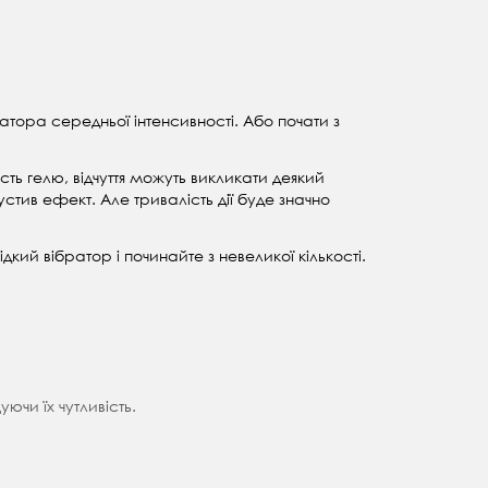
атора середньої інтенсивності. Або почати з
ть гелю, відчуття можуть викликати деякий
стив ефект. Але тривалість дії буде значно
кий вібратор і починайте з невеликої кількості.
ючи їх чутливість.