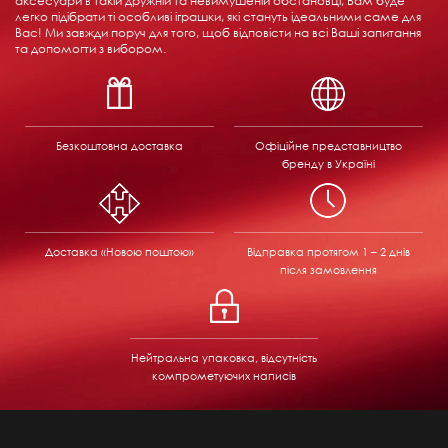
аксесуари в такій дружній та невимушеній обстановці, Вам буде
легко підібрати ті особливі іграшки, які стануть ідеальними саме для
Вас! Ми завжди поруч для того, щоб відповісти на всі Ваші запитання
та допомогти з вибором.
Безкоштовна доставка
Офіційне представництво
бренду в Україні
Доставка «Новою поштою»
Відправка
протягом 1 – 2 днів
після замовлення
Нейтральна упаковка, відсутність
компрометуючих написів