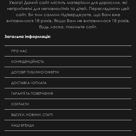
Увага! Даний сайт містить матеріали для дорослих, які
неприйнятні для неповнолітніх та дітей. Переглядаючи цей
сайт, Ви тим самим підтверджуєте, що Вам вже
виповнилося 18 років. Якщо Вам не виповнилося 18 років,
будь ласка, покиньте сайт.
Загальна інформація:
ПРО НАС
КОНФІДЕНЦІЙНІСТЬ
ДОГОВІР ПУБЛІЧНОЇ ОФЕРТИ
ДОСТАВКА І ОПЛАТА
ГАРАНТІЇ ТА ПОВЕРНЕННЯ
КОНТАКТИ
ВІДГУКИ, НОВИНИ, СТАТТІ
НАШІ БРЕНДИ