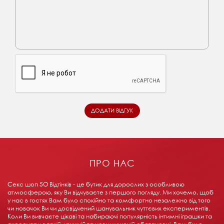
ПРО НАС
Секс шоп 5О Відтінків - це бутик для дорослих з особливою
атмосферою, яку Ви відчуваєте з першого погляду. Ми хочемо, щоб
у нас в гостях Вам було спокійно та комфортно незалежно від того
чи новачок Ви чи досвідчений шанувальник чуттєвих експериментів.
Коли Ви вивчаєте цікаві та набираючі популярність інтимні іграшки та