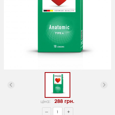
288 грн.
ціна:
+
—