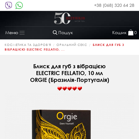
+38 (068) 320 64 28
Пошук
Кошик
0
Меню
Toggle
navigation
КОСМЕТИКА ТА ЗДОРОВ'Я
ОРАЛЬНИЙ СЕКС
БЛИСК ДЛЯ ГУБ З
ВІБРАЦІЄЮ ELECTRIC FELLATIO, ...
Блиск для губ з вібрацією
ELECTRIC FELLATIO, 10 мл
ORGIE (Бразилія-Португалія)