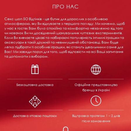
ПРО НАС
Секс шоп 5О Відтінків - це бутик для дорослих з особливою
атмосферою, яку Ви відчуваєте з першого погляду. Ми хочемо, щоб
у нас в гостях Вам було спокійно та комфортно незалежно від того
чи новачок Ви чи досвідчений шанувальник чуттєвих експериментів.
Коли Ви вивчаєте цікаві та набираючі популярність інтимні іграшки та
аксесуари в такій дружній та невимушеній обстановці, Вам буде
легко підібрати ті особливі іграшки, які стануть ідеальними саме для
Вас! Ми завжди поруч для того, щоб відповісти на всі Ваші запитання
та допомогти з вибором.
Безкоштовна доставка
Офіційне представництво
бренду в Україні
Доставка «Новою поштою»
Відправка
протягом 1 – 2 днів
після замовлення