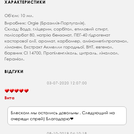
ХАРАКТЕРИСТИКИ
Об'єм: 10 мл.
Виробник: Orgie (Бразилія-Португалія).
Склад: Вода, гліцерин, сорбітол, етиловий спирт,
полісорбат 80, натрію бензонат, ПЕГ-40 гідрогенат
касторової олії, аромат, карбомер, амінометілпропанол,
лімонен, Екстракт Акмелли городньої, BHT, евгенол,
барвник CI 14700, Пропіленгліколь, цитраль, ліналоол,
Гераніол.
ВІДГУКИ
03-07-2020 12:07:00
Вита
Блеском мы остались довольны . Следующий на
очереди спрей) Благодарю❤
08-10-2019 04:10:18