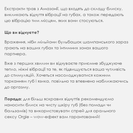
⠀
Екстракти трав з Амазонії, що входять до складу блиску,
викликають відчуття вібрації на губах, а також передають
цю вібрацію тим місцям, яких вони стосуються.
⠀
Що ви відчуєте?
Враження, ніби мільйони бульбашок шампанського зараз
грають на ваших губах та інтимних зонах вашого
партнера.
Вже з перших хвилин ви відчуваєте приємне збуджуюче
тепло, ніжні вібрації та те, як підвищується ваша чутливість
до стимуляцій. Хочеться насолоджуватися кожним
торканням губ і язика, повільно та впевнено наближаючись
до оргазму.
⠀
для більш яскравих відчуттів рекомендуємо
Порада:
наносити блиск на чисту шкіру губ (без помади чи
бальзамів) та використовувати спрей для орального
сексу Orgie – wow-ефект вам гарантований!
⠀