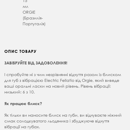
15
мл
ORGIE
(Бразилія-
Португалія)
ОПИС ТОВАРУ
ЗАВІБРУЙТЕ ВІД ЗАДОВОЛЕННЯ!
⠀
І спробуйте ні з чим незрівнянні відчуття разом із блиском
для губ з вібрацією Electric Fellatio від Orgie, який виведе
ваші оральні ласки на новий рівень. Рівень вібрації:
низький: 6 з 10.
⠀
Як працює блиск?
⠀
Як тільки ви наносите блиск на губи, ви відчуваєте ніжний
смак солодкуватого льодяника і збуджуюче відчуття
вібрації на губах.