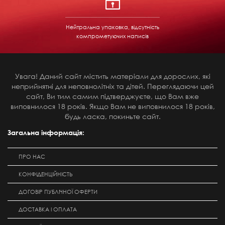
Нейтральна упаковка, відсутність
компрометуючих написів
Увага! Даний сайт містить матеріали для дорослих, які
неприйнятні для неповнолітніх та дітей. Переглядаючи цей
сайт, Ви тим самим підтверджуєте, що Вам вже
виповнилося 18 років. Якщо Вам не виповнилося 18 років,
будь ласка, покиньте сайт.
Загальна інформація:
ПРО НАС
КОНФІДЕНЦІЙНІСТЬ
ДОГОВІР ПУБЛІЧНОЇ ОФЕРТИ
ДОСТАВКА І ОПЛАТА