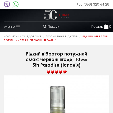
+38 (068) 320 64 28
Пошук
Кошик
0
Меню
Toggle
navigation
КОСМЕТИКА ТА ЗДОРОВ'Я
ПОСИЛЕННЯ ВІДЧУТТІВ
РІДКИЙ ВІБРАТОР
ПОТУЖНИЙСМАК: ЧЕРВОНІ ЯГОДИ, 1...
Рідкий вібратор потужний
смак: червоні ягоди, 10 мл
5th Paradise (Іспанія)