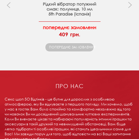
Рідкий вібратор потужний
смак: полуниця, 10 мл
5th Paradise (Іспанія)
попереднє замовленн
409 грн.
ПОПЕРЕДНЄ ЗАМОВЛЕННЯ
ПРО НАС
Секс шоп 5О Відтінків - це бутик для дорослих з особливою
атмосферою, яку Ви відчуваєте з першого погляду. Ми хочемо, щоб
у нас в гостях Вам було спокійно та комфортно незалежно від того
чи новачок Ви чи досвідчений шанувальник чуттєвих експериментів.
Коли Ви вивчаєте цікаві та набираючі популярність інтимні іграшки та
аксесуари в такій дружній та невимушеній обстановці, Вам буде
легко підібрати ті особливі іграшки, які стануть ідеальними саме для
Вас! Ми завжди поруч для того, щоб відповісти на всі Ваші запитання
та допомогти з вибором.