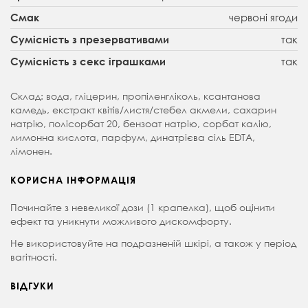
червоні ягоди
Смак
так
Сумісність з презервативами
так
Сумісність з секс іграшками
Склад: вода, гліцерин, пропіленгліколь, ксантанова
камедь, екстракт квітів/листя/стебел акмели, сахарин
натрію, полісорбат 20, бензоат натрію, сорбат калію,
лимонна кислота, парфум, динатрієва сіль EDTA,
лімонен.
КОРИСНА ІНФОРМАЦІЯ
Починайте з невеликої дози (1 крапелка), щоб оцінити
ефект та уникнути можливого дискомфорту.
Не використовуйте на подразненій шкірі, а також у період
вагітності.
ВІДГУКИ