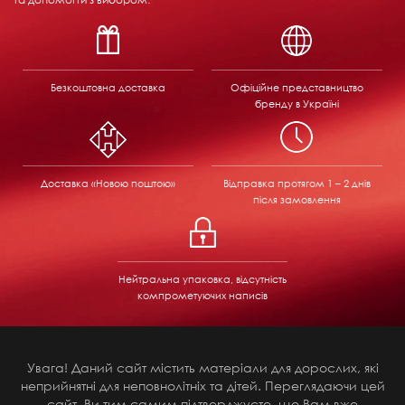
Безкоштовна доставка
Офіційне представництво
бренду в Україні
Доставка «Новою поштою»
Відправка
протягом 1 – 2 днів
після замовлення
Нейтральна упаковка, відсутність
компрометуючих написів
Увага! Даний сайт містить матеріали для дорослих, які
неприйнятні для неповнолітніх та дітей. Переглядаючи цей
сайт, Ви тим самим підтверджуєте, що Вам вже