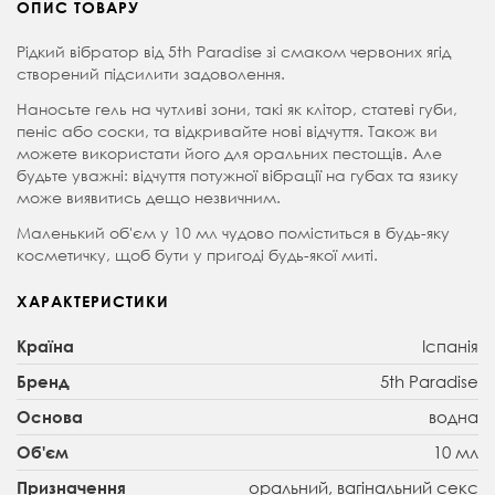
ОПИС ТОВАРУ
Рідкий вібратор від 5th Paradise зі смаком червоних ягід
створений підсилити задоволення.
Наносьте гель на чутливі зони, такі як клітор, статеві губи,
пеніс або соски, та відкривайте нові відчуття. Також ви
можете використати його для оральних пестощів. Але
будьте уважні: відчуття потужної вібрації на губах та язику
може виявитись дещо незвичним.
Маленький об'єм у 10 мл чудово поміститься в будь-яку
косметичку, щоб бути у пригоді будь-якої миті.
ХАРАКТЕРИСТИКИ
Іспанія
Країна
5th Paradise
Бренд
водна
Основа
10 мл
Об'єм
оральний, вагінальний секс
Призначення