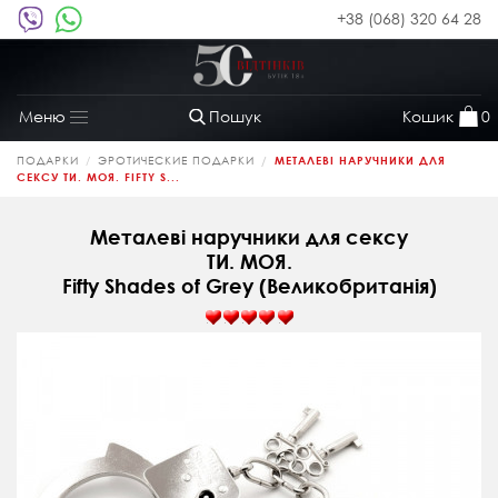
+38 (068) 320 64 28
Пошук
Кошик
0
Меню
Toggle
navigation
ПОДАРКИ
ЭРОТИЧЕСКИЕ ПОДАРКИ
МЕТАЛЕВІ НАРУЧНИКИ ДЛЯ
СЕКСУ ТИ. МОЯ. FIFTY S...
Металеві наручники для сексу
ТИ. МОЯ.
Fifty Shades of Grey (Великобританія)