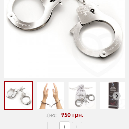
950 грн.
ціна:
+
—