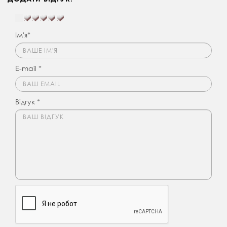
Ім'я*
E-mail *
Відгук *