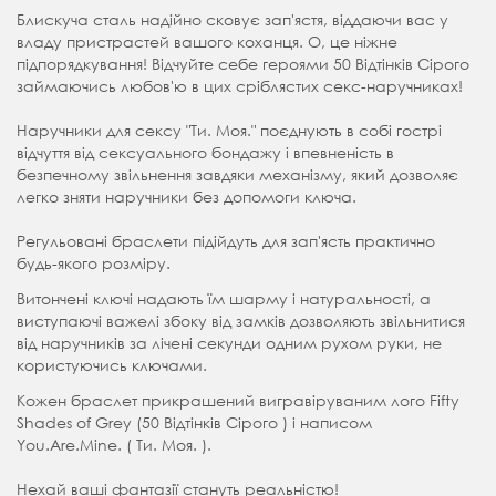
Блискуча сталь надійно сковує зап'ястя, віддаючи вас у
владу пристрастей вашого коханця. О, це ніжне
підпорядкування! Відчуйте себе героями 50 Відтінків Сірого
займаючись любов'ю в цих сріблястих секс-наручниках!
Наручники для сексу "Ти. Моя." поєднують в собі гострі
відчуття від сексуального бондажу і впевненість в
безпечному звільнення завдяки механізму, який дозволяє
легко зняти наручники без допомоги ключа.
Регульовані браслети підійдуть для зап'ясть практично
будь-якого розміру.
Витончені ключі надають їм шарму і натуральності, а
виступаючі важелі збоку від замків дозволяють звільнитися
від наручників за лічені секунди одним рухом руки, не
користуючись ключами.
Кожен браслет прикрашений вигравіруваним лого Fifty
Shades of Grey (50 Відтінків Сірого ) і написом
You.Are.Mine. ( Ти. Моя. ).
Нехай ваші фантазії стануть реальністю!