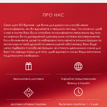
ПРО НАС
Секс шоп 5О Відтінків - це бутик для дорослих з особливою
атмосферою, яку Ви відчуваєте з першого погляду. Ми хочемо, щоб
у нас в гостях Вам було спокійно та комфортно незалежно від того
чи новачок Ви чи досвідчений шанувальник чуттєвих експериментів.
Коли Ви вивчаєте цікаві та набираючі популярність інтимні іграшки та
аксесуари в такій дружній та невимушеній обстановці, Вам буде
легко підібрати ті особливі іграшки, які стануть ідеальними саме для
Вас! Ми завжди поруч для того, щоб відповісти на всі Ваші запитання
та допомогти з вибором.
Безкоштовна доставка
Офіційне представництво
бренду в Україні
Доставка «Новою поштою»
Відправка
протягом 1 – 2 днів