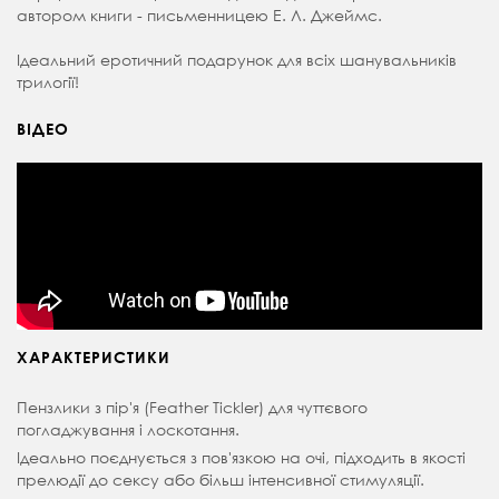
автором книги - письменницею Е. Л. Джеймс.
Ідеальний еротичний подарунок для всіх шанувальників
трилогії!
ВІДЕО
ХАРАКТЕРИСТИКИ
Пензлики з пір'я (Feather Tickler) для чуттєвого
погладжування і лоскотання.
Ідеально поєднується з пов'язкою на очі, підходить в якості
прелюдії до сексу або більш інтенсивної стимуляції.