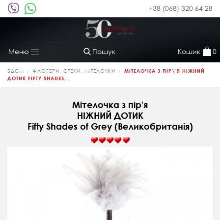
+38 (068) 320 64 28
Пошук
Кошик
0
Меню
Toggle
navigation
БДСМ
ФЛОГЕРИ, СТЕКИ, МІТЕЛОЧКИ
МІТЕЛОЧКА З ПІР\'Я НІЖНИЙ
ДОТИК FIFTY SHADES...
Мітелочка з пір'я
НІЖНИЙ ДОТИК
Fifty Shades of Grey (Великобританія)