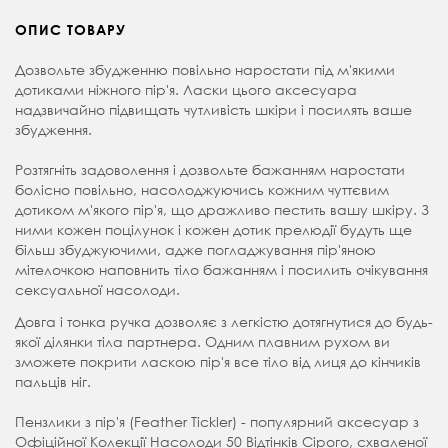
ОПИС ТОВАРУ
Дозвольте збудженню повільно наростати під м'якими
дотиками ніжного пір'я. Ласки цього аксесуара
надзвичайно підвищать чутливість шкіри і посилять ваше
збудження.
Розтягніть задоволення і дозвольте бажанням наростати
болісно повільно, насолоджуючись кожним чуттєвим
дотиком м'якого пір'я, що дражливо пестить вашу шкіру. З
ними кожен поцілунок і кожен дотик прелюдії будуть ще
більш збуджуючими, адже погладжування пір'яною
мітелочкою наповнить тіло бажанням і посилить очікування
сексуальної насолоди.
Довга і тонка ручка дозволяє з легкістю дотягнутися до будь-
якої ділянки тіла партнера. Одним плавним рухом ви
зможете покрити ласкою пір'я все тіло від лиця до кінчиків
пальців ніг.
Пензлики з пір'я (Feather Tickler) - популярний аксесуар з
Офіційної Колекції Насолоди 50 Відтінків Сірого, схваленої