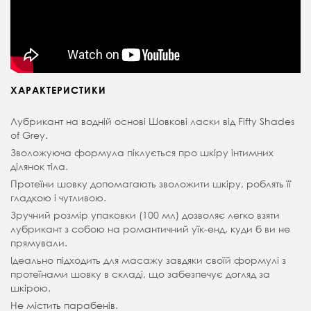
ХАРАКТЕРИСТИКИ
Лубрикант на водній основі Шовкові ласки від Fifty Shades
of Grey.
Зволожуюча формула піклується про шкіру інтимних
ділянок тіла.
Протеїни шовку допомагають зволожити шкіру, роблять її
гладкою і чутливою.
Зручний розмір упаковки (100 мл) дозволяє легко взяти
лубрикант з собою на романтичний уїк-енд, куди б ви не
прямували.
Ідеально підходить для масажу завдяки своїй формулі з
протеїнами шовку в складі, що забезпечує догляд за
шкірою.
Не містить парабенів.