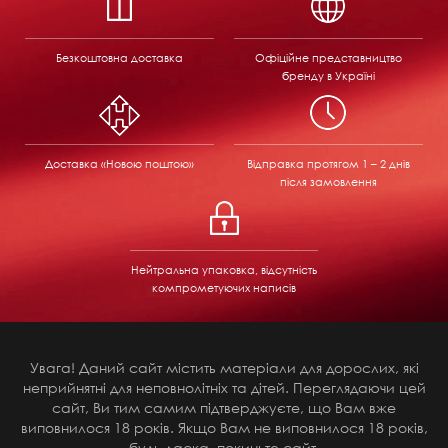
Безкоштовна доставка
Офіційне представництво
бренду в Україні
Доставка «Новою поштою»
Відправка
протягом 1 – 2 днів
після замовлення
Нейтральна упаковка, відсутність
компрометуючих написів
Увага! Даний сайт містить матеріали для дорослих, які
неприйнятні для неповнолітніх та дітей. Переглядаючи цей
сайт, Ви тим самим підтверджуєте, що Вам вже
виповнилося 18 років. Якщо Вам не виповнилося 18 років,
будь ласка, покиньте сайт.