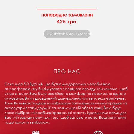
попереднє замовленн
425 грн.
ПОПЕРЕДНЄ ЗАМОВЛЕННЯ
ПРО НАС
Секс шоп 5О Відтінків - це бутик для дорослих з особливою
атмосферою, яку Ви відчуваєте з першого погляду. Ми хочемо, щоб
у нас в гостях Вам було спокійно та комфортно незалежно від того
чи новачок Ви чи досвідчений шанувальник чуттєвих експериментів.
Коли Ви вивчаєте цікаві та набираючі популярність інтимні іграшки та
аксесуари в такій дружній та невимушеній обстановці, Вам буде
легко підібрати ті особливі іграшки, які стануть ідеальними саме для
Вас! Ми завжди поруч для того, щоб відповісти на всі Ваші запитання
та допомогти з вибором.