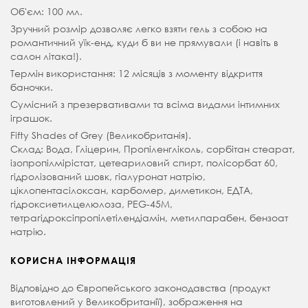
Об'єм: 100 мл.
Зручний розмір дозволяє легко взяти гель з собою на
романтичний уїк-енд, куди б ви не прямували (і навіть в
салон літака!).
Термін використання: 12 місяців з моменту відкриття
баночки.
Сумісний з презервативами та всіма видами інтимних
іграшок.
Fifty Shades of Grey (Великобританія).
Склад: Вода, Гліцерин, Пропіленгліколь, сорбітан стеарат,
ізопропілмірістат, цетеариловий спирт, полісорбат 60,
гідролізований шовк, гіалуронат натрію,
ціклопентасілоксан, карбомер, диметикон, ЕДТА,
гідроксиетилцелюлоза, PEG-45M,
тетрагідроксіпропілетілендіамін, метилпарабен, бензоат
натрію.
КОРИСНА ІНФОРМАЦІЯ
Відповідно до Європейського законодавства (продукт
виготовлений у Великобританії), зображення на