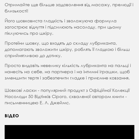
Отримайте ще більше задоволення від масажу, прелюдії і
близькості!
Його шовковиста гладкість і зволожуюча формула
загострює відчуття і підсилюють насолоду, при цьому
піклуючись про шкіру.
Протеїни шовку, що входять до складу лубриканта,
допомагають зволожити шкіру, роблять її гладкою і більш
сприйнятливою до дотику.
Просто видавіть невелику кількість лубриканта на пальці і
нанесіть на себе, на партнера і на інтимні іграшки, щоб
зменшити тертя і забезпечити гладке і приємне ковзання.
Шовкові ласки - популярний продукт з Офіційної Колекції
Насолоди 50 Відтінків Сірого, схваленої автором книги -
письменницею Е. Л. Джеймс.
ВІДЕО