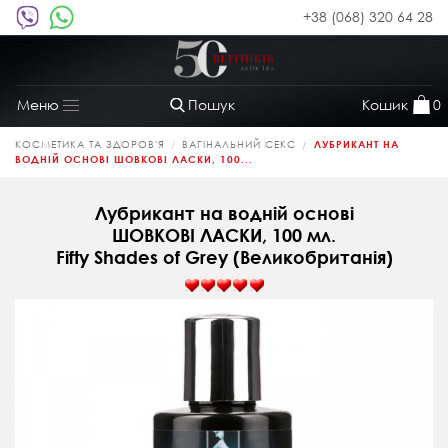
+38 (068) 320 64 28
Пошук
Кошик
0
Меню
Toggle
navigation
КОСМЕТИКА ТА ЗДОРОВ'Я
ВАГІНАЛЬНИЙ СЕКС
ЛУБРИКАНТ НА
ВОДНІЙ ОСНОВІ ШОВКОВІ ЛАСКИ, 100...
Лубрикант на водній основі
ШОВКОВІ ЛАСКИ, 100 мл.
Fifty Shades of Grey (Великобританія)