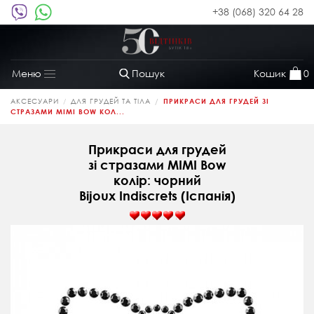
+38 (068) 320 64 28
Пошук
Кошик
0
Меню
Toggle
navigation
АКСЕСУАРИ
ДЛЯ ГРУДЕЙ ТА ТІЛА
ПРИКРАСИ ДЛЯ ГРУДЕЙ ЗІ
СТРАЗАМИ MIMI BOW КОЛ...
Прикраси для грудей
зі стразами MIMI Bow
колір: чорний
Bijoux Indiscrets (Іспанія)