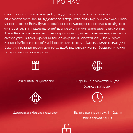
ПРО НАС
Секс шоп 5О Відтінків - це бутик для дорослих з особливою
атмосферою, яку Ви відчуваєте з першого погляду. Ми хочемо, щоб
у нас в гостях Вам було спокійно та комфортно незалежно від того
чи новачок Ви чи досвідчений шанувальник чуттєвих експериментів.
Коли Ви вивчаєте цікаві та набираючі популярність інтимні іграшки та
аксесуари в такій дружній та невимушеній обстановці, Вам буде
легко підібрати ті особливі іграшки, які стануть ідеальними саме для
Вас! Ми завжди поруч для того, щоб відповісти на всі Ваші запитання
та допомогти з вибором.
Безкоштовна доставка
Офіційне представництво
бренду в Україні
Доставка «Новою поштою»
Відправка
протягом 1 – 2 днів
після замовлення