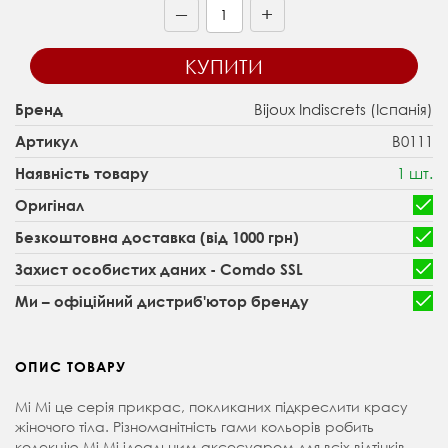
+
—
КУПИТИ
Bijoux Indiscrets (Іспанія)
Бренд
B0111
Артикул
1 шт.
Наявність товару
Оригінал
Безкоштовна доставка (від 1000 грн)
Захист особистих даних - Comdo SSL
Ми – офіційний дистриб'ютор бренду
ОПИС ТОВАРУ
Mi Mi це серія прикрас, покликаних підкреслити красу
жіночого тіла. Різноманітність гами кольорів робить
колекцію Mi Mi ідеальним аксесуаром для всіх відтінків