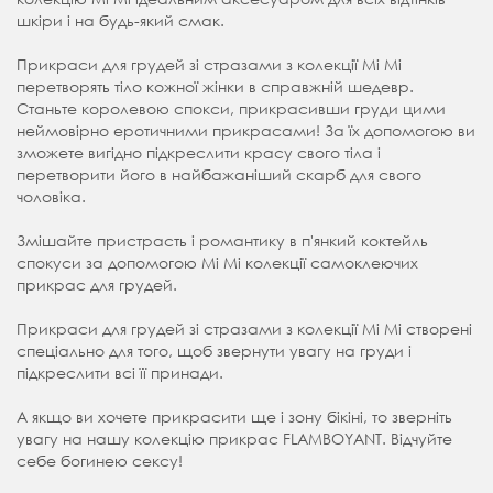
шкіри і на будь-який смак.
Прикраси для грудей зі стразами з колекції Mi Mi
перетворять тіло кожної жінки в справжній шедевр.
Станьте королевою спокси, прикрасивши груди цими
неймовірно еротичними прикрасами! За їх допомогою ви
зможете вигідно підкреслити красу свого тіла і
перетворити його в найбажаніший скарб для свого
чоловіка.
Змішайте пристрасть і романтику в п'янкий коктейль
спокуси за допомогою Mi Mi колекції самоклеючих
прикрас для грудей.
Прикраси для грудей зі стразами з колекції Mi Mi створені
спеціально для того, щоб звернути увагу на груди і
підкреслити всі її принади.
А якщо ви хочете прикрасити ще і зону бікіні, то зверніть
увагу на нашу колекцію прикрас FLAMBOYANT. Відчуйте
себе богинею сексу!