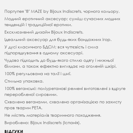
Портупея "8" MAZE by Bijoux Indiscrets, чорного кольору.
Модний еротичний аксесуар; суміш сучасних модних
тенденцій і традиційної еротики.
Ексклюзивний дизайн Bijoux Indiscrets.
Ідеальний аксесуар для будь-яких бондажних ігор.
У дусі класичного БДСМ; вся чуттєвість і сила
підпорядкування в одному аксесуарі.
Чудово підходить до будь-якого стилю одягу і нижньої
білизни, а також ефектно виглядає на оголеній шкірі.
100% регульована на талії і шиї.
Стильна упаковка.
100% веганські: поліуретанові ремені виготовлені з вдруге
переробленої сировини.
Схвалено веганами, схвалено організацією по захисту
прав тварин PETA.
Не містять матеріалів тваринного походження.
Вироблено: Bijoux Indiscrets (Іспанія).
ВІДГУКИ