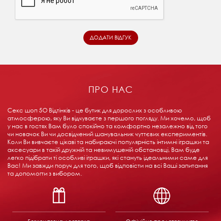
ПРО НАС
Секс шоп 5О Відтінків - це бутик для дорослих з особливою
атмосферою, яку Ви відчуваєте з першого погляду. Ми хочемо, щоб
у нас в гостях Вам було спокійно та комфортно незалежно від того
чи новачок Ви чи досвідчений шанувальник чуттєвих експериментів.
Коли Ви вивчаєте цікаві та набираючі популярність інтимні іграшки та
аксесуари в такій дружній та невимушеній обстановці, Вам буде
легко підібрати ті особливі іграшки, які стануть ідеальними саме для
Вас! Ми завжди поруч для того, щоб відповісти на всі Ваші запитання
та допомогти з вибором.