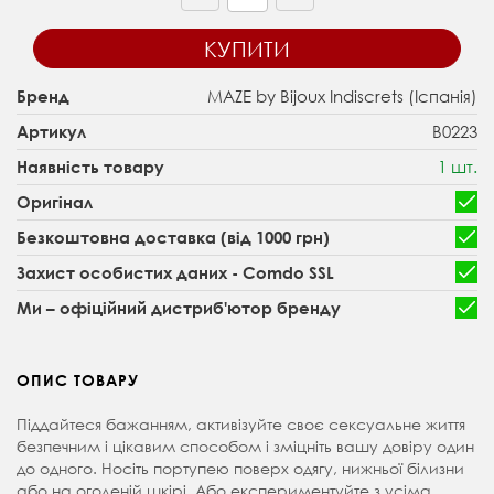
КУПИТИ
MAZE by Bijoux Indiscrets (Іспанія)
Бренд
B0223
Артикул
1 шт.
Наявність товару
Оригінал
Безкоштовна доставка (від 1000 грн)
Захист особистих даних - Comdo SSL
Ми – офіційний дистриб'ютор бренду
ОПИС ТОВАРУ
Піддайтеся бажанням, активізуйте своє сексуальне життя
безпечним і цікавим способом і зміцніть вашу довіру один
до одного. Носіть портупею поверх одягу, нижньої білизни
або на оголеній шкірі. Або експериментуйте з усіма