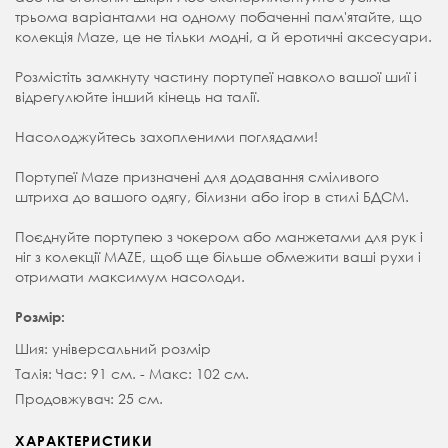
трьома варіантами на одному побаченні пам'ятайте, що
колекція Maze, це не тільки модні, а й еротичні аксесуари.
Розмістіть замкнуту частину портупеї навколо вашої шиї і
відрегулюйте інший кінець на талії.
Насолоджуйтесь захопленими поглядами!
Портупеї Maze призначені для додавання сміливого
штриха до вашого одягу, білизни або ігор в стилі БДСМ.
Поєднуйте портупею з чокером або манжетами для рук і
ніг з колекції MAZE, щоб ще більше обмежити ваші рухи і
отримати максимум насолоди.
Розмір:
Шия: універсальний розмір
Талія: Час: 91 см. - Макс: 102 см.
Продовжувач: 25 см.
ХАРАКТЕРИСТИКИ