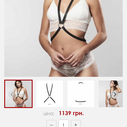
1139 грн.
ціна:
+
—