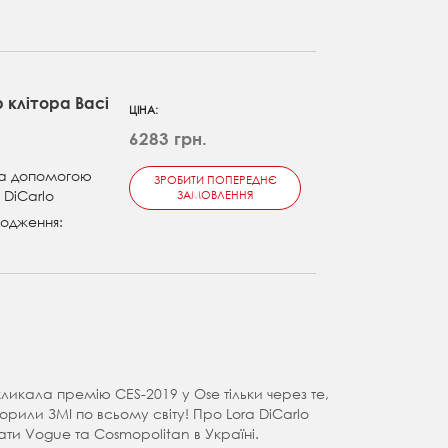
 клітора Baci
ЦІНА:
6283 грн.
за допомогою
ЗРОБИТИ ПОПЕРЕДНЄ
a DiCarlo
ЗАМОВЛЕННЯ
одження:
ликала премію CES-2019 у Ose тільки через те,
рили ЗМІ по всьому світу! Про Lora DiCarlo
ати Vogue та Cosmopolitan в Україні.