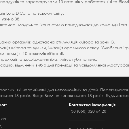
продуктів та зареєстрували 13 патентів у робототехніці та біомі
в Lora DiCarlo по всьому світу.
 уже о 38.
 актриса, модель та ікона стилю приєдналася до команди Lora D
аних оргазмів: одночасна стимуляція клітора та зони G.
ляція клітора та вульви, імітація орального сексу. Улюблена і
 пальців, 10 режимів вібрації.
елюдії та дослідження тіла, імітує губи та язик.
ьсацію, відмінний вибір для прелюдії та усвідомленої мастурбац
рослих, які неприйнятні для неповнолітніх та дітей. Переглядаю
илося 18 років. Якщо Вам не виповнилося 18 років, будь ласка,
лог:
Контактна інформація:
+38 (068) 320 64 28
ГУРТ
А