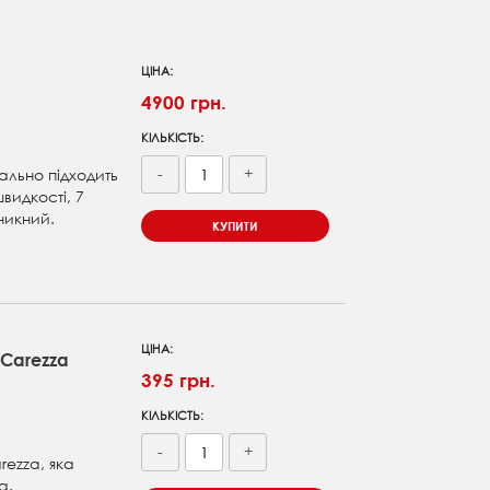
ЦІНА:
4900 грн.
КІЛЬКІСТЬ:
-
+
еально підходить
швидкості, 7
никний.
КУПИТИ
ЦІНА:
Carezza
395 грн.
КІЛЬКІСТЬ:
-
+
ezza, яка
а.