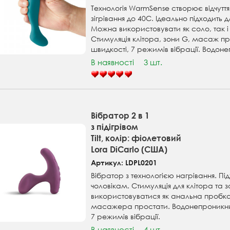
Технологія WarmSense створює відчуття
зігрівання до 40C. Ідеально підходить дл
Можна використовувати як соло, так і 
Стимуляція клітора, зони G, масаж пр
швидкості, 7 режимів вібрації. Водон
В наявності
3 шт.
Вібратор 2 в 1
з підігрівом
Tilt, колір: фіолетовий
Lora DiCarlo (США)
Артикул: LDPL0201
Вібратор з технологією нагрівання. Під
чоловікам. Стимуляція для клітора та
використовуватися як анальна пробка 
масажера простати. Водонепроникний
7 режимів вібрації.
В наявності
4 шт.