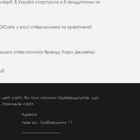
мікрії. В Україні стартуємо з 5 продуктами та
iCarlo у ролі співвласника та креативної
грашка співвласника бренду Кари Делевінь!
ії.
чи цей сайт, Ви тим самим підтверджуєте, що
 покиньте сайт.
Адреса:
Львів, вул. Грабовського, 11