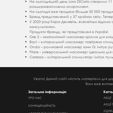
На сьогоднішній день Lora DiCarlo створили 11 
розширюватимемо асортимент.
На сьогодні вже продано більше 50 000 продукті
Бренд представлений у 37 країнах світу. Тепер
У 2020 році Кара Делевінь, всесвітньо відома
консультантки.
Продукти бренду, які представлені в Україні:
Ose 2 – анатомічний масажер-кролик для зміш
Baci – кліторальний масажер: повітряна стиму
Onda – роликовий масажер зони G: імітує рухи
Filare - універсальний масажер: ідеально для пр
Carezza – кліторальний стимулятор: імітує пул
Увага! Даний сайт містить матеріали для до
Вам вже виповн
Загальна інформація:
Ката
АКЦІЇ
ПРО НАС
АКЦІЇ 
КОНФІДЕНЦІЙНІСТЬ
УЦІНК