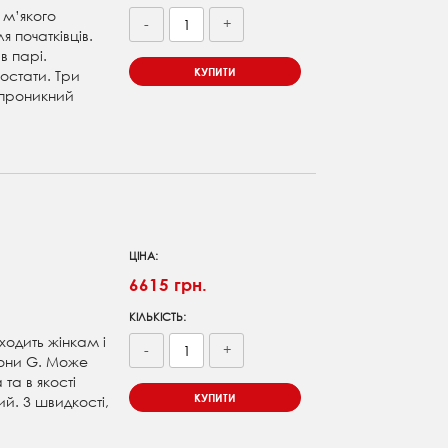
 м’якого
-
+
я початківців.
в парі.
КУПИТИ
остати. Три
епроникний
ЦІНА:
6615 грн.
КІЛЬКІСТЬ:
ходить жінкам і
-
+
 зони G. Може
та в якості
КУПИТИ
. 3 швидкості,