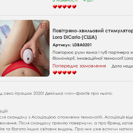
Повітряно-хвильовий стимулятор
Lora DiCarlo (США)
Артикул: LDBA0201
Повторює рухи язика і губ партнера 
біомімікрії, інноваційної технології Lor
Попереднє замовлення
Дата надх
д секс-іграшок 2020! Декілька wow-фактів про нього:
ацій
ля скандалу з Асоціацією споживчих технологій. Асоціація відк
олення. Після скандалу премію повернули, а про бренд загово
aire та багато інших світових видань. Про них уже встигли напис