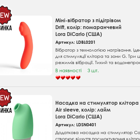
Міні-вібратор з підігрівом
Drift, колір: помаранчевий
Lora DiCarlo (США)
Артикул: LDBL0201
Вібратор з технологією нагрівання. Ід
для стимуляції клітора та зони G. Три 
режимів вібрації. Тихий та водонепро
В наявності
3 шт.
Насадка на стимулятор клітора 
Air sleeve, колір: лайм
Lora DiCarlo (США)
Артикул: LDSN0401
Додаткова насадка на стимулятор Car
створює відчуття посмоктування клітор