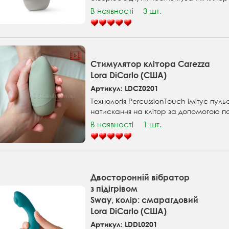
В наявності
3 шт.
Стимулятор клітора Carezza
Lora DiCarlo (США)
Артикул: LDCZ0201
Технологія PercussionTouch імітує пуль
натискання на клітор за допомогою па
В наявності
1 шт.
Двосторонній вібратор
з підігрівом
Sway, колір: смарагдовий
Lora DiCarlo (США)
Артикул: LDDL0201