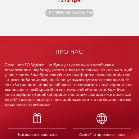
ПОПЕРЕДНЄ ЗАМОВЛЕННЯ
ПРО НАС
Секс шоп 5О Відтінків - це бутик для дорослих з особливою
атмосферою, яку Ви відчуваєте з першого погляду. Ми хочемо, щоб
у нас в гостях Вам було спокійно та комфортно незалежно від того
чи новачок Ви чи досвідчений шанувальник чуттєвих експериментів.
Коли Ви вивчаєте цікаві та набираючі популярність інтимні іграшки та
аксесуари в такій дружній та невимушеній обстановці, Вам буде
легко підібрати ті особливі іграшки, які стануть ідеальними саме для
Вас! Ми завжди поруч для того, щоб відповісти на всі Ваші запитання
та допомогти з вибором.
Безкоштовна доставка
Офіційне представництво