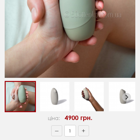
4900 грн.
ціна:
+
—