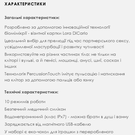
ХАРАКТЕРИСТИКИ
Загальні характеристики:
Розроблено за допомогою інноваційної технології
біомімікрії - візитної картки Lora DiCarlo
Ідеальний вибір для прелюдії під час партнерського сексу,
усвідомленої мастурбації і розвитку чутливості
Використовуйте на різних частинах тіла: не тільки на
кліторі і вульві, а й пенісі, мошонці, анусі, шиї, сосках і
інших
Технологія PercussionTouch імітує пульсацію і натискання
на клітор за допомогою пальців або язику
Технічні характеристики:
10 режимів роботи
Безпечний медичний силікон
Водонепроникний (клас IPx7) - можна брати в душ і ванну
Заряджається від магнітного USB-кабелю
У наборі є еко-чохол для іграшки з переробленого