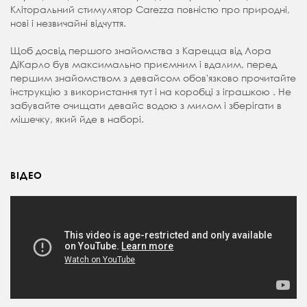
Кліторальний стимулятор Сarezza повністю про природні,
нові і незвичайні відчуття.
Щоб досвід першого знайомства з Карецца від Лора
ДіКарло був максимально приємним і вдалим, перед
першим знайомством з девайсом обов'язково прочитайте
інструкцію з використання тут і на коробці з іграшкою . Не
забувайте очищати девайс водою з милом і зберігати в
мішечку, який йде в наборі.
ВІДЕО