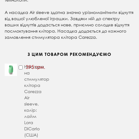
А насадка Air sleeve здатна значно урізноманітнити відчуття
від вашої улюбленої іграшки. Завдяки ній
до спектру
ваших відчуттів додасться нове, приємно солодке відчуття
посмоктування клітора. Насадка д
одається до кожного
замовлення
стимулятора клітора Carezza.
З ЦИМ ТОВАРОМ РЕКОМЕНДУЄМО
Насадка
395 грн.
на
стимулятор
клітора
Carezza
Air
sleeve,
колір:
лайм
Lora
DiCarlo
(США)