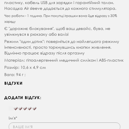
пластику, кабель USB для зарядки і гарантійний талон.
Н
асадка Air sleeve додається до кожного стимулятора.
Час роботи - 1 година. При покупці іграшки вона йде відразу з 30%
заряду
Є "дорожнє блокування", щоб ваш девайс, бува, не
увімкнувся в рюкзаку або валізі
Режим "один дотик": поверніться до найлегшого режиму
інтенсивності, просто торкнувшись кнопки живлення.
Відмінно працює відразу після оргазму
Матеріал: гіпоалергенний медичний силікон і ABS-пластик
Розмір: 10,6 х 4,9 см
Вага: 94 г ;
ВІДГУКИ
ДОДАТИ ВІДГУК:
Ім'я*