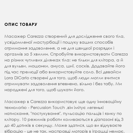
ОПИС ТОВАРУ
Масажер Carezza створений для дослідження свого тіла,
усвідомленої мастурбації і пошуку ваших способів
отримання задоволення, а не для швидкої розрядки і
оргазмів за 5 хвилин. Спробуйте використовувати Carezza
на різних чутливих ділянках тіла: не тільки для клітора, а й
для вульви, мошонки, ануса, шиї, сосків. Додавайте його
під час прелюдії або використовуйте соло. Всі девайси
Lora DiCarlo створені для того, щоб люди могли вчитися
отримувати задоволення впевнено, вільно і без табу. Ми
народжені для того, щоб шукати його.
Масажер в Carezza використовує ще одну інноваційну
технологію - Percussion Touch ,він імітує легенькі
натискання, "постукування", пульсацію пальців і язику по
клітору. 10 режимів роботи коливаються в діапазоні від 3
до 40 дотиків в секунду. Може здатися, що ви відчуваєте
вібрацію - це не так, насправді моторів в іграшці немає.