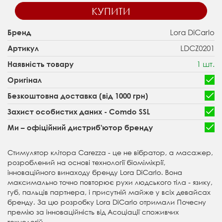
КУПИТИ
Lora DiCarlo
Бренд
LDCZ0201
Артикул
1 шт.
Наявність товару
Оригінал
Безкоштовна доставка (від 1000 грн)
Захист особистих даних - Comdo SSL
Ми – офіційний дистриб'ютор бренду
Стимулятор клітора Carezza - це не вібратор, а масажер,
розроблений на основі технології біомімікрії,
інноваційного винаходу бренду Lora DiCarlo. Вона
максимально точно повторює рухи людського тіла - язику,
губ, пальців партнера, і присутній майже у всіх девайсах
бренду. За цю розробку Lora DiCarlo отримали Почесну
премію за інноваційність від Асоціації споживчих
технологій.