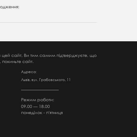
одження:
чи цей сайт, Ви тим самим підтверджуєте, що
 покиньте сайт.
Адреса:
Львів, вул. Грабовського, 11
Режим роботи:
09.00 — 18.00
понеділок - п'ятниця