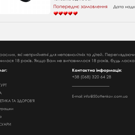
Попереднє замовлення
Дата надх
рослих, які неприйнятні для неповнолітніх та дітей. Переглядаю
илося 18 років. Якщо Вам не виповнилося 18 років, будь ласка,
лог:
Контактна інформація:
+38 (068) 320 64 28
ГУРТ
А
E-mail:
info@50ottenkov.com.ua
ТИКА ТА ЗДОРОВ'Я
Іграшки
а
СУАРИ