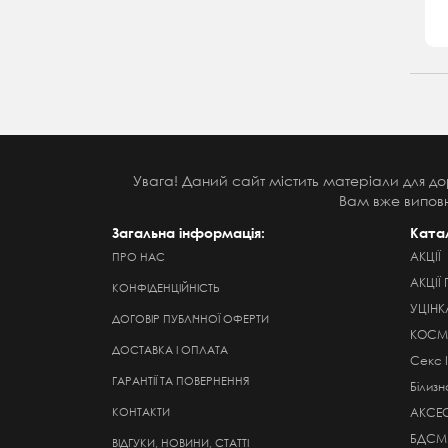
Увага! Даний сайт містить матеріали для до
Вам вже виповн
Загальна інформація:
Ката
АКЦІЇ
ПРО НАС
АКЦІЇ 
КОНФІДЕНЦІЙНІСТЬ
УЦІНК
ДОГОВІР ПУБЛІЧНОЇ ОФЕРТИ
КОСМЕ
ДОСТАВКА І ОПЛАТА
Секс 
ГАРАНТІЇ ТА ПОВЕРНЕННЯ
Білизн
КОНТАКТИ
АКСЕ
БДСМ
ВІДГУКИ, НОВИНИ, СТАТТІ