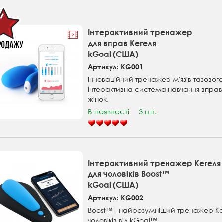
Інтерактивний тренажер
для вправ Кегеля
kGoal (США)
Артикул: KG001
Інноваційний тренажер м'язів тазовог
інтерактивна система навчання вправ 
жінок.
В наявності
3 шт.
Інтерактивний тренажер Кегеля
для чоловіків Boost™
kGoal (США)
Артикул: KG002
Boost™ - найрозумніший тренажер Кеге
чоловіків від kGoal™