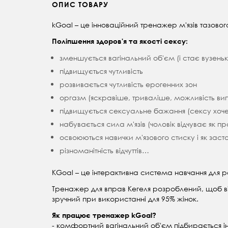
ОПИС ТОВАРУ
kGoal – це інноваційний тренажер м'язів тазовог
Поліпшення здоров'я та якості сексу:
зменшується вагінальний об'єм (і стає вузеньк
підвищується чутливість
розвивається чутливість ерогенних зон
оргазм (яскравіше, триваліше, можливість вип
підвищується сексуальне бажання (сексу хоче
набувається сила м'язів (чоловік відчуває як п
освоюються навички м'язового стиску і як засто
різноманітність відчуттів…
KGoal – це інтерактивна система навчання для р
Тренажер для вправ Кегеля розроблений, щоб від
зручний при використанні для 95% жінок.
Як працює тренажер kGoal?
- комфортний вагінальний об'єм підбирається і