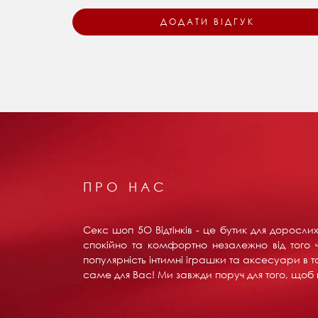
ПРО НАС
Секс шоп 5О Відтінків - це бутик для доросл
спокійно та комфортно незалежно від того ч
популярність інтимні іграшки та аксесуари в т
саме для Вас! Ми завжди поруч для того, щоб в