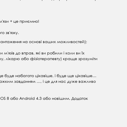
 м'язи + це приємно!
о зв'язку.
авантаження на основі ваших можливостей);
'язів до вправ, які ви робили і коли ви їх
еру, лікарю або фізіотерапевту) краще зрозуміти
це буде набагато цікавіше, і буде ще цікавіше…
ажким завданням …, і це для нас дуже важливо
IOS 8 або Android 4.3 або новішим. Додаток