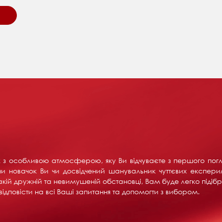
их з особливою атмосферою, яку Ви відчуваєте з першого пог
и новачок Ви чи досвідчений шанувальник чуттєвих експерим
акій дружній та невимушеній обстановці, Вам буде легко підібра
ідповісти на всі Ваші запитання та допомогти з вибором.