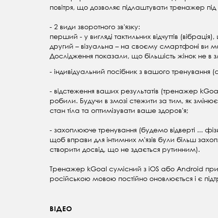
повітря, що дозволяє підлаштувати тренажер під 
- 2 види зворотного зв'язку:
перший - у вигляді тактильних відчуттів (вібрація
другий – візуальна – на своєму смартфоні ви м
Дослідження показали, що більшість жінок не в з
- індивідуальний посібник з вашого тренування
- відстеження ваших результатів (тренажер kGoal 
робили. Будучи в змозі стежити за тим, як змін
стан тіла та оптимізувати ваше здоров'я;
- захоплююче тренування (будемо відверті ... ф
щоб вправи для інтимних м'язів були більш за
створити досвід, що не здається рутинним).
Тренажер kGoal сумісний з iOS або Android прис
російською мовою постійно оновлюється і є під
ВІДЕО