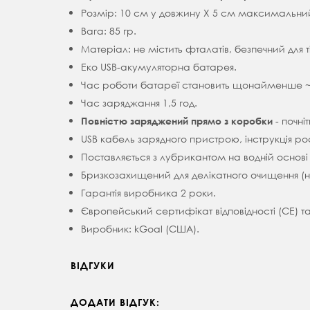
Розмір: 10 см у довжину Х 5 см максимальни
Вага: 85 гр.
Матеріал: не містить фталатів, безпечний для 
Еко USB-акумуляторна батарея.
Час роботи батареї становить щонайменше ~ 2
Час заряджання 1,5 год.
- почні
Повністю заряджений прямо з коробки
USB кабель зарядного пристрою, інструкція ро
Поставляється з лубрикантом на водній основі 
Бризкозахищений для делікатного очищення (н
Гарантія виробника 2 роки.
Європейський сертифікат відповідності (CE) т
Виробник: kGoal (США).
ВІДГУКИ
ДОДАТИ ВІДГУК: