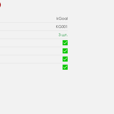
kGoal
KG001
3 шт.