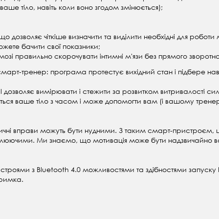
ваше тіло, навіть коли воно згодом змінюється);
), що дозволяє чіткіше визначити та виділити необхідні для роботи
ожете бачити свої показники;
мозі правильно скорочувати інтимні м'язи без прямого зворотног
 (смарт-тренер: програма протестує вихідний стан і підбере н
дозволяє вимірювати і стежити за розвитком витривалості сили м
юється ваше тіло з часом і може допомогти вам (і вашому трен
ізичні вправи можуть бути нудними. З таким смарт-пристроєм, 
хоплюючими. Ми знаємо, що мотивація може бути надзвичайно в
троями з Bluetooth 4.0 можливостями та здібностями запуску 
тримка.