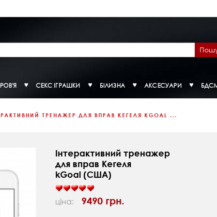
Пош
РОВ'Я
СЕКС ІГРАШКИ
БІЛИЗНА
АКСЕСУАРИ
БДС
ЕРАКТИВНИЙ ТРЕНАЖЕР ДЛЯ ВПРАВ КЕГЕЛЯ KGOAL ...
Інтерактивний тренажер
для вправ Кегеля
kGoal (США)
9490 грн.
ціна: