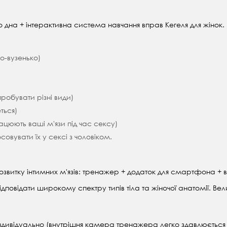
о дна + інтерактивна система навчання вправ Кегеля для жінок.
о-вузенько)
робувати різні види)
ться)
рацюють ваші м'язи під час сексу)
совувати їх у сексі з чоловіком.
озвитку інтимних м'язів: тренажер + додаток для смартфона + 
повідати широкому спектру типів тіла та жіночої анатомії. Ве
ндивідуально (внутрішня камера тренажера легко здавлюється 