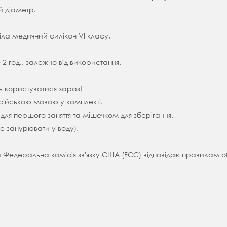
й діаметр.
тіла медичний силікон VI класу.
 год., залежно від використання.
ть користуватися зараз!
сійською мовою у комплекті.
для першого заняття та мішечком для зберігання.
е занурювати у воду).
а Федеральна комісія зв'язку США (FCC) відповідає правилам 