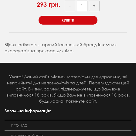
293 грн.
-
+
КУПИТИ
Bijoux Indiscrets - гарячий іспанський бренд інтимних
аксесуарів та прикрас для тіла.
Увага! Даний сайт містить матеріали для дорослих, які
неприйнятні для неповнолітніх та дітей. Переглядаючи цей
сайт, Ви тим самим підтверджуєте, що Вам вже
виповнилося 18 років. Якщо Вам не виповнилося 18 років,
будь ласка, покиньте сайт.
Загальна інформація:
ПРО НАС