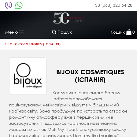
+38 (068) 320 64 28
Пошук
Кошик
0
Меню
Toggle
navigation
BIJOUX COSMETIQUES (ІСПАНІЯ)
BIJOUX COSMETIQUES
(ІСПАНІЯ)
Косметика іспанського бренду
Indiscrets сподобалася
поціновувачам неймовірних відчуттів у більш ніж 40
країнах світу. Вона пробуджує пристрасть та створює
романтичну атмосферу вже з перших хвилин її
застосування. Піддавшись чарівності незвичайних
масажних свічок Melt My Heart, спокусливому смаку
і аромату зігріваючих масел Light my fire і чарівної