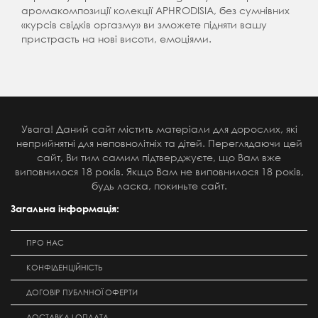
аромакомпозиції колекції APHRODISIA, без сумнівних
«курсів свідків оргазму» ви зможете підняти вашу
пристрасть на нові висоти, емоціями.
Увага! Даний сайт містить матеріали для дорослих, які
неприйнятні для неповнолітніх та дітей. Переглядаючи цей
сайт, Ви тим самим підтверджуєте, що Вам вже
виповнилося 18 років. Якщо Вам не виповнилося 18 років,
будь ласка, покиньте сайт.
Загальна інформація:
ПРО НАС
КОНФІДЕНЦІЙНІСТЬ
ДОГОВІР ПУБЛІЧНОЇ ОФЕРТИ
ДОСТАВКА І ОПЛАТА