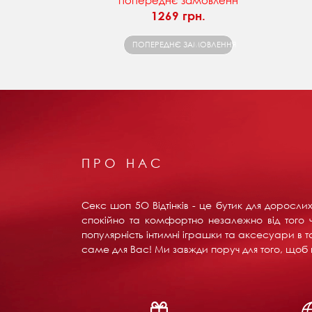
попереднє замовленн
1269 грн.
ПОПЕРЕДНЄ ЗАМОВЛЕННЯ
ПРО НАС
Секс шоп 5О Відтінків - це бутик для доросл
спокійно та комфортно незалежно від того ч
популярність інтимні іграшки та аксесуари в т
саме для Вас! Ми завжди поруч для того, щоб в