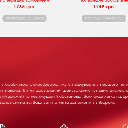
попереднє замовленн
попереднє замовлен
1765 грн.
1149 грн.
ПОПЕРЕДНЄ ЗАМОВЛЕННЯ
ПОПЕРЕДНЄ ЗАМОВЛЕННЯ
их з особливою атмосферою, яку Ви відчуваєте з першого пог
и новачок Ви чи досвідчений шанувальник чуттєвих експерим
акій дружній та невимушеній обстановці, Вам буде легко підібра
ідповісти на всі Ваші запитання та допомогти з вибором.