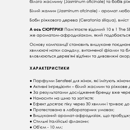
білого жасмину (Jasminum oficinale) та бобів ріж
Білий жамин (Jasminum ofcinale) - аромат любовн
Боби ріжкового дерева (Ceratonia siliqua), вміс
Пам'ятаєте відомий 10 в 1 The
А ось СЮРПРИЗ!
же ароматом-афродизіаком, який подобається у
Основу композиції становить вишукане поєднанн
хвилюючі нотки сандалу, витонченої фіалки та
вловлюються дерев'яні відтінки та дивовижні ак
ХАРАКТЕРИСТИКИ
● Парфуми Sensfeel для жінок, які імітують жіно
● Активні інгредієнти – білий жасмин та ріжкове
● За результатами дослідження бренду вже через
● Наносити на шию та зап'ястя;
● Ефект досягає піку через 30 хвилин і триває до 
● Протестовано в лабораторних умовах;
● Вишуканий аромат-афродизіак, що пробуджує 
● Стильні італійські флакони;
● Об'єм - 10 мл;