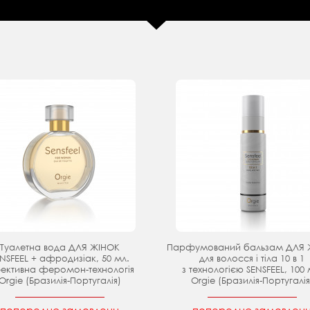
Туалетна вода ДЛЯ ЖІНОК
Парфумований бальзам ДЛЯ 
NSFEEL + афродизіак, 50 мл.
для волосся і тіла 10 в 1
ективна феромон-технологія
з технологією SENSFEEL, 100 
Orgie (Бразилія-Португалія)
Orgie (Бразилія-Португалія