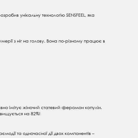
зробив унікальну технологію SENSFEEL, яка
мерії з ніг на голову. Вона по-різному працює в
ивно імітує жіночий статевий феромон копулін.
двищується на 82%!
ємодії та одночасної дії двох компонентів –