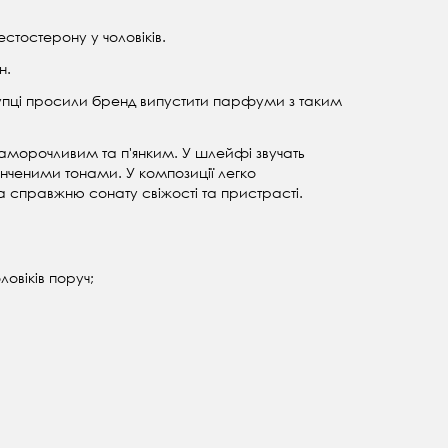
стостерону у чоловіків.
н.
упці просили бренд випустити парфуми з таким
паморочливим та п'янким. У шлейфі звучать
нченими тонами. У композиції легко
а справжню сонату свіжості та пристрасті.
овіків поруч;