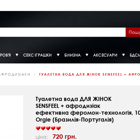
Пош
РОВ'Я
СЕКС ІГРАШКИ
БІЛИЗНА
АКСЕСУАРИ
БДС
АФРОДИЗІАКИ
ТУАЛЕТНА ВОДА ДЛЯ ЖІНОК SENSFEEL + АФРО
Туалетна вода ДЛЯ ЖІНОК
SENSFEEL + афродизіак
ефективна феромон-технологія, 1
Orgie (Бразилія-Португалія)
720 грн.
ціна: