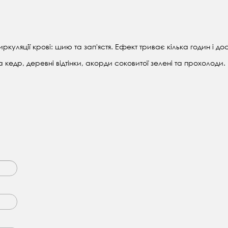
уляції крові: шию та зап'ястя. Ефект триває кілька годин і дос
кедр, деревні відтінки, акорди соковитої зелені та прохолоди.