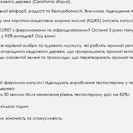
кового дерева (Ceratonia siliqua).
ої ейфорії, радості та безтурботності. Викликає підвищення те
т у них коротколанцюгових жирних кислот (КЦЖК) імітують копулі
 SECRET з феромонами та афродизіаками? Останні 3 роки пок
 95% випадків? Ось вони!
я чарівної амбри та чудового мускусу, які роблять аромат за
 благородного кедрового дерева, що прикрашають аромат вито
орди соковитої зелені та прохолоди, що перетворюють аромат н
чий феромон копулін і підвищують вироблення тестостерону у чол
 дерево;
 30 хвилин після нанесення рівень тестостерону зріс на 82%!;
кількох годин;
жіночність та спокусливість;