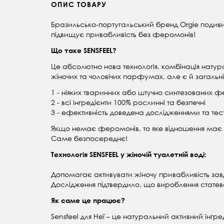
ОПИС ТОВАРУ
Бразильсько-португальський бренд Orgie подиви
підвищує привабливість без феромонів!
Що таке SENSFEEL?
Це абсолютно нова технологія, комбінація натур
жіночих та чоловічих парфумах, але є й загальн
1 - ніяких тваринних або штучно синтезованих 
2 - всі інгредієнти 100% рослинні та безпечні
3 - ефективність доведена дослідженнями та те
Якщо немає феромонів, то яке відношення має
Саме безпосереднє!
Технологія SENSFEEL у жіночій туалетній воді:
Допомагає активувати жіночу привабливість завд
Дослідження підтвердило, що вироблення статево
Як саме це працює?
Sensfeel для Неї – це натуральний активний інгре