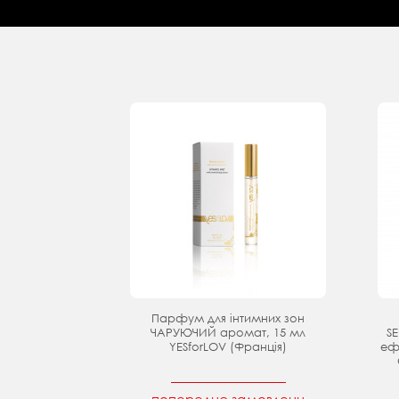
Парфум для інтимних зон
ЧАРУЮЧИЙ аромат, 15 мл
SE
YESforLOV (Франція)
еф