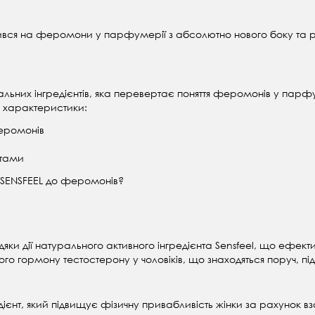
вся на феромони у парфумерії з абсолютно нового боку та ро
альних інгредієнтів, яка перевертає поняття феромонів у парфу
і характеристики:
феромонів
стами
 SENSFEEL до феромонів?
яки дії натурального активного інгредієнта Sensfeel, що ефект
го гормону тестостерону у чоловіків, що знаходяться поруч, пі
дієнт, який підвищує фізичну привабливість жінки за рахунок вза