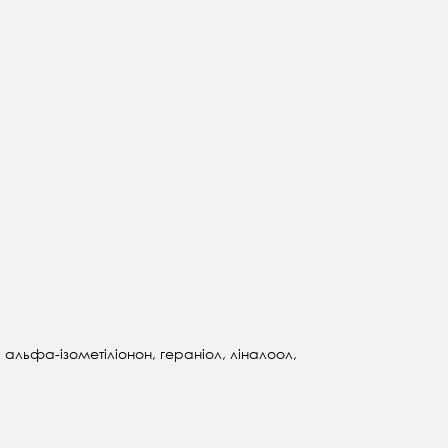
 альфа-ізометіліонон, гераніол, ліналоол,