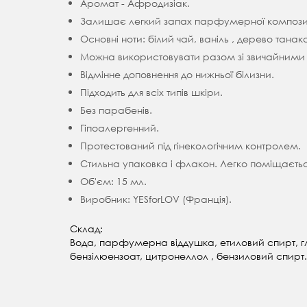
Аромат - Афродизіак.
Залишає легкий запах парфумерної композиці
Основні ноти: білий чай, ваніль , дерево танака
Можна використовувати разом зі звичайними
Відмінне доповнення до нижньої білизни.
Підходить для всіх типів шкіри.
Без парабенів.
Гіпоалергенний.
Протестований під гінекологічним контролем.
Стильна упаковка і флакон. Легко поміщаєтьс
Об'єм: 15 мл.
Виробник: YESforLOV (Франція).
Склад:
Вода, парфумерна віддушка, етиловий спирт, гліц
бензілюензоат, цитронеллол , бензиловий спирт.