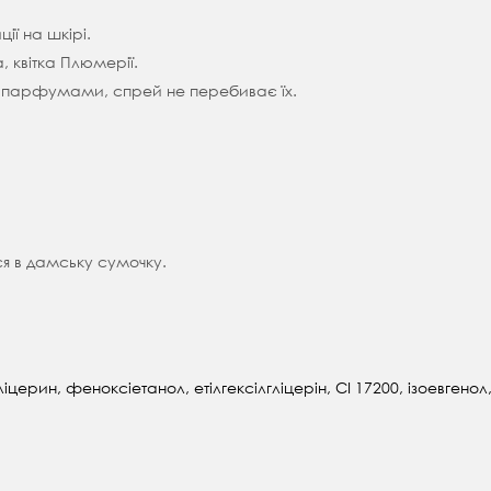
ї на шкірі.
, квітка Плюмерії.
 парфумами, спрей не перебиває їх.
я в дамську сумочку.
ерин, феноксіетанол, етілгексілгліцерін, CI 17200, ізоевгенол,