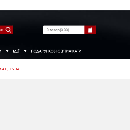
ук
0
товар
(
0.00
)
М
ІДЕЇ
ПОДАРУНКОВІ СЕРТИФІКАТИ
Т, 15 М...