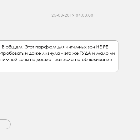
25-03-2019 04:03:00
ь. В общем. Этот парфюм для интимных зон НЕ РЕ
опробовать и даже лизнула - это же ТУДА и мало ли
интимной зоны не дошло - зависла на обнюхивании