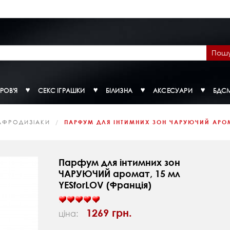
Пош
РОВ'Я
СЕКС ІГРАШКИ
БІЛИЗНА
АКСЕСУАРИ
БДС
АФРОДИЗІАКИ
ПАРФУМ ДЛЯ ІНТИМНИХ ЗОН ЧАРУЮЧИЙ АРОМА
Парфум для інтимних зон
ЧАРУЮЧИЙ аромат, 15 мл
YESforLOV (Франція)
1269 грн.
ціна: