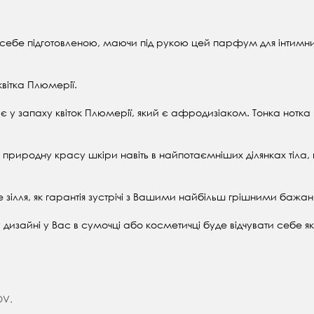
йте себе підготовленою, маючи під рукою цей парфум для інтимн
квітка Плюмерії.
ає у запаху квіток Плюмерії, який є афродизіаком. Тонка нотка
 природну красу шкіри навіть в найпотаємніших ділянках тіла
зілля, як гарантія зустрічі з Вашими найбільш грішними бажа
дизайні у Вас в сумочці або косметичці буде відчувати себе я
OV.