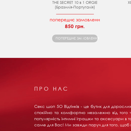
THE SECRET 10 в 1 ORGIE
Х
(Бразилія-Португалія)
попереднє замовленн
850 грн.
ПОПЕРЕДНЄ ЗАМОВЛЕННЯ
ПРО НАС
Секс шоп 5О Відтінків - це бутик для доросл
спокійно та комфортно незалежно від того ч
популярність інтимні іграшки та аксесуари в т
саме для Вас! Ми завжди поруч для того, щоб в