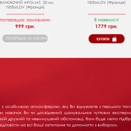
ВИЛЮЮЧИЙ АРОМАТ, 20 мл
YESforLOV (Франція)
YESforLOV (Франція)
попереднє замовленн
В наявності
999 грн.
1779 грн.
ПОПЕРЕДНЄ ЗАМОВЛЕННЯ
КУПИТИ
их з особливою атмосферою, яку Ви відчуваєте з першого пог
и новачок Ви чи досвідчений шанувальник чуттєвих експерим
акій дружній та невимушеній обстановці, Вам буде легко підібра
ідповісти на всі Ваші запитання та допомогти з вибором.