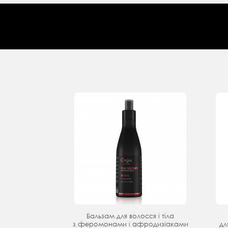
Бальзам для волосся і тіла
з феромонами і афродизіаками
дл