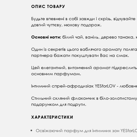
ОПИС ТОВАРУ
Будьте впевнені в собі завжди і скрізь, відчува
довгий чуттєву, нюхову подорож.
білий чай, ваніль, дерево танака, 
Основні ноти:
Один із секретів цього ваблячого аромату поляг
партнера бажати покуштувати Вас на смак.
Цей елегантний, витончений аромат підкреслить
основним парфумом.
Інтимний спрей-афродизіак YESforLOV - любовне 
Стильний скляний флакончик в біло-золотистому 
подарунком для подруги.
ХАРАКТЕРИСТИКИ
Освіжаючий парфум для інтимних зон YESforL