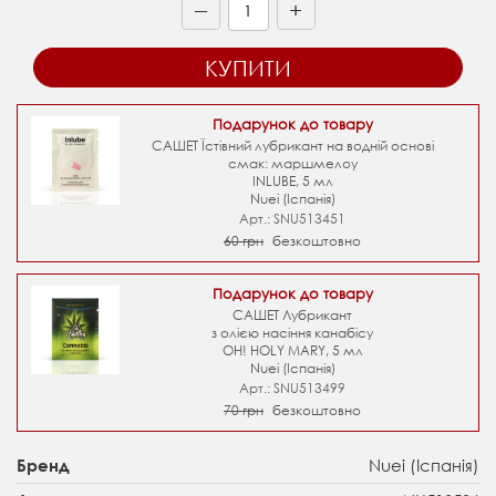
+
—
КУПИТИ
Подарунок до товару
САШЕТ Їстівний лубрикант на водній основі
смак: маршмелоу
INLUBE, 5 мл
Nuei (Іспанія)
Арт.: SNU513451
60 грн
безкоштовно
Подарунок до товару
САШЕТ Лубрикант
з олією насіння канабісу
OH! HOLY MARY, 5 мл
Nuei (Іспанія)
Арт.: SNU513499
70 грн
безкоштовно
Nuei (Іспанія)
Бренд