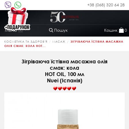
+38 (068) 320 64 28
Пошук
Кошик
0
Меню
Toggle
navigation
КОСМЕТИКА ТА ЗДОРОВ'Я
МАСАЖ
ЗІГРІВАЮЧА ЇСТІВНА МАСАЖНА
ОЛІЯ СМАК: КОЛА HOT...
Зігріваюча їстівна масажна олія
смак: кола
HOT OIL, 100 мл
Nuei (Іспанія)