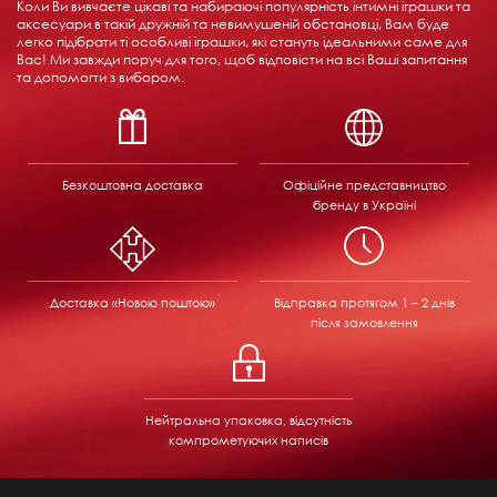
Коли Ви вивчаєте цікаві та набираючі популярність інтимні іграшки та
аксесуари в такій дружній та невимушеній обстановці, Вам буде
легко підібрати ті особливі іграшки, які стануть ідеальними саме для
Вас! Ми завжди поруч для того, щоб відповісти на всі Ваші запитання
та допомогти з вибором.
Безкоштовна доставка
Офіційне представництво
бренду в Україні
Доставка «Новою поштою»
Відправка
протягом 1 – 2 днів
після замовлення
Нейтральна упаковка, відсутність
компрометуючих написів