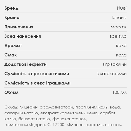
Nuei
Бренд
Іспанія
Країна
масаж
Призначення
все тіло
Зона нанесення
кола
Аромат
кола
Смак
зігріваючий
Додаткові ефекти
з латексними
Сумісніть з презервативами
Сумісність з секс іграшками
100 мл
Об’єм
Склад: гліцерин, ароматизатори, пропіленгліколь, вода,
сахарин натрію, екстракт кореня женьшеню, сорбат
калію, бензоат натрію, феноксиетанол,
етилгексилгліцерин, CI 17200, лімонен, цитраль, евгенол.