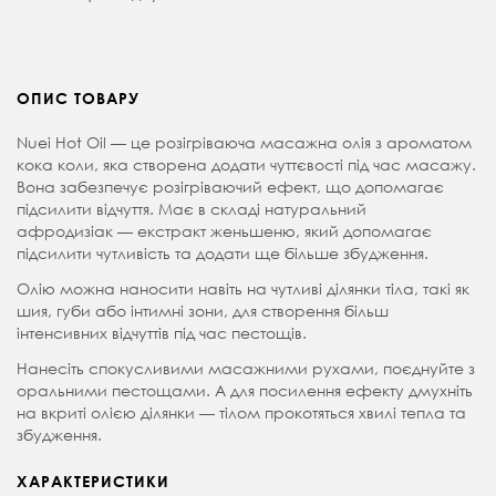
ОПИС ТОВАРУ
Nuei Hot Oil — це розігріваюча масажна олія з ароматом
кока коли, яка створена додати чуттєвості під час масажу.
Вона забезпечує розігріваючий ефект, що допомагає
підсилити відчуття. Має в складі натуральний
афродизіак — екстракт женьшеню, який допомагає
підсилити чутливість та додати ще більше збудження.
Олію можна наносити навіть на чутливі ділянки тіла, такі як
шия, губи або інтимні зони, для створення більш
інтенсивних відчуттів під час пестощів.
Нанесіть спокусливими масажними рухами, поєднуйте з
оральними пестощами. А для посилення ефекту дмухніть
на вкриті олією ділянки — тілом прокотяться хвилі тепла та
збудження.
ХАРАКТЕРИСТИКИ