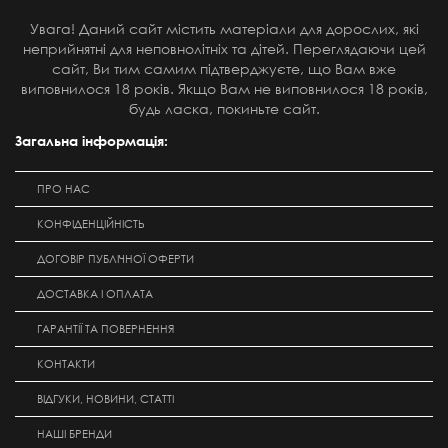
Увага! Даний сайт містить матеріали для дорослих, які
неприйнятні для неповнолітніх та дітей. Переглядаючи цей
сайт, Ви тим самим підтверджуєте, що Вам вже
виповнилося 18 років. Якщо Вам не виповнилося 18 років,
будь ласка, покиньте сайт.
Загальна інформація:
ПРО НАС
КОНФІДЕНЦІЙНІСТЬ
ДОГОВІР ПУБЛІЧНОЇ ОФЕРТИ
ДОСТАВКА І ОПЛАТА
ГАРАНТІЇ ТА ПОВЕРНЕННЯ
КОНТАКТИ
ВІДГУКИ, НОВИНИ, СТАТТІ
НАШІ БРЕНДИ