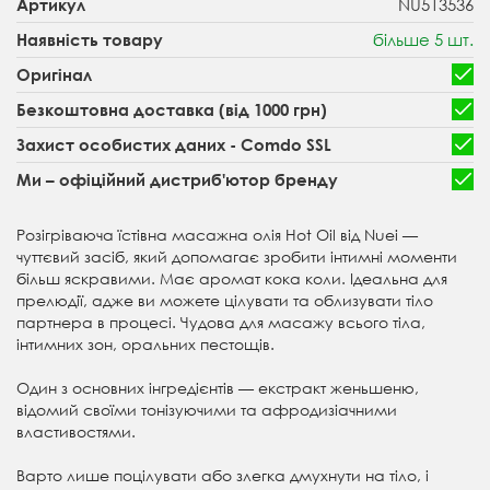
NU513536
Артикул
більше 5 шт.
Наявність товару
Оригінал
Безкоштовна доставка (від 1000 грн)
Захист особистих даних - Comdo SSL
Ми – офіційний дистриб'ютор бренду
Розігріваюча їстівна масажна олія Hot Oil від Nuei —
чуттєвий засіб, який допомагає зробити інтимні моменти
більш яскравими. Має аромат кока коли. Ідеальна для
прелюдії, адже ви можете цілувати та облизувати тіло
партнера в процесі. Чудова для масажу всього тіла,
інтимних зон, оральних пестощів.
Один з основних інгредієнтів — екстракт женьшеню,
відомий своїми тонізуючими та афродизіачними
властивостями.
Варто лише поцілувати або злегка дмухнути на тіло, і