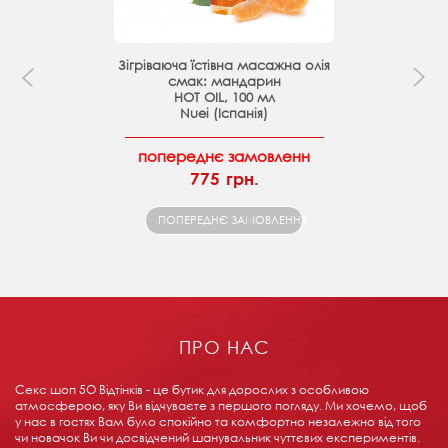
Зігріваюча їстівна масажна олія
смак: мандарин
HOT OIL, 100 мл
Nuei (Іспанія)
попереднє замовленн
775 грн.
ПОПЕРЕДНЄ ЗАМОВЛЕННЯ
ПРО НАС
Секс шоп 5О Відтінків - це бутик для дорослих з особливою
атмосферою, яку Ви відчуваєте з першого погляду. Ми хочемо, щоб
у нас в гостях Вам було спокійно та комфортно незалежно від того
чи новачок Ви чи досвідчений шанувальник чуттєвих експериментів.