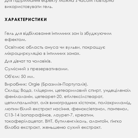
Для підтримання ефекту можна з часом повторно
використовувати гель.
ХАРАКТЕРИСТИКИ
Гель для відбілювання інтимних зон із збуджуючим
ефектом.
Освітлює область ануса чи вульви, покращує
мікроциркуляцію в інтимних зонах.
Для дівчат та чоловіків.
Сумісний з презервативами.
Об'єм: 50 мл.
Виробник: Orgie (Бразилія-Португалія).
Склад: Вода, гліцерин, цетеариловий спирт, ундеціленоіл
фенілаланін, цетеарет-20, етілгексілстеарат,
цетилпальмітат, олія виноградних кісточок, поліакриламід,
люпин білий екстракт насіння, феноксіетанол, пантенол,
С13-14 ізопарафінов, лаурет-7, креатин,
токоферілацетат, ВНТ, бутиленгліколь, алантоїн, гінгко
білоба екстракт, женьшеню сухий екстракт.