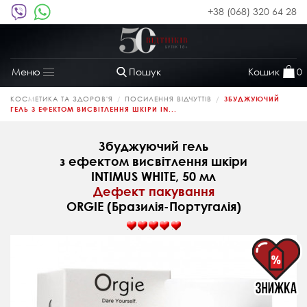
+38 (068) 320 64 28
Пошук
Кошик
0
Меню
Toggle
navigation
КОСМЕТИКА ТА ЗДОРОВ'Я
ПОСИЛЕННЯ ВІДЧУТТІВ
ЗБУДЖУЮЧИЙ
ГЕЛЬ З ЕФЕКТОМ ВИСВІТЛЕННЯ ШКІРИ IN...
Збуджуючий гель
з ефектом висвітлення шкіри
INTIMUS WHITE, 50 мл
Дефект пакування
ORGIE (Бразилія-Португалія)