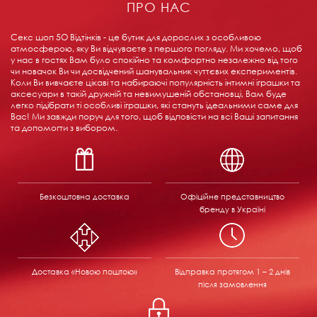
ПРО НАС
Секс шоп 5О Відтінків - це бутик для дорослих з особливою
атмосферою, яку Ви відчуваєте з першого погляду. Ми хочемо, щоб
у нас в гостях Вам було спокійно та комфортно незалежно від того
чи новачок Ви чи досвідчений шанувальник чуттєвих експериментів.
Коли Ви вивчаєте цікаві та набираючі популярність інтимні іграшки та
аксесуари в такій дружній та невимушеній обстановці, Вам буде
легко підібрати ті особливі іграшки, які стануть ідеальними саме для
Вас! Ми завжди поруч для того, щоб відповісти на всі Ваші запитання
та допомогти з вибором.
Безкоштовна доставка
Офіційне представництво
бренду в Україні
Доставка «Новою поштою»
Відправка
протягом 1 – 2 днів
після замовлення