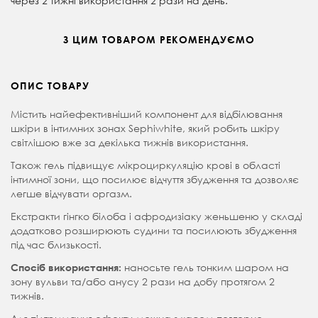
через 2 тижні використання 2 рази на день.
З ЦИМ ТОВАРОМ РЕКОМЕНДУЄМО
ОПИС ТОВАРУ
Містить найефективніший компонент для відбілювання
шкіри в інтимних зонах Sephiwhite, який робить шкіру
світлішою вже за декілька тижнів використання.
Також гель підвищує мікроциркуляцію крові в області
інтимної зони, що посилює відчуття збудження та дозволяє
легше відчувати оргазм.
Екстракти гінгко білоба і афродизіаку женьшеню у складі
додатково розширюють судини та посилюють збудження
під час близькості.
наносьте гель тонким шаром на
Спосіб використання:
зону вульви та/або анусу 2 рази на добу протягом 2
тижнів.