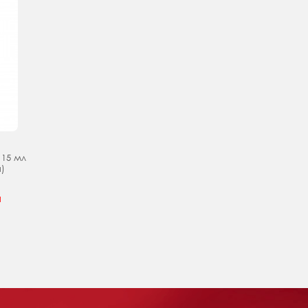
 15 мл
я)
н