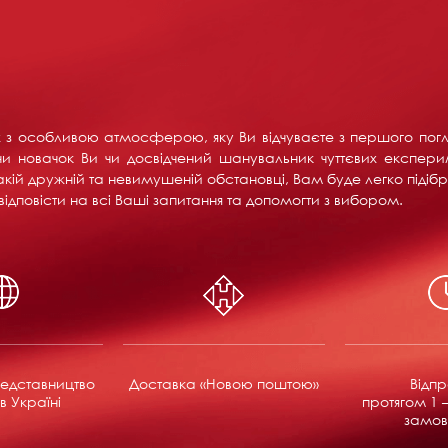
их з особливою атмосферою, яку Ви відчуваєте з першого пог
и новачок Ви чи досвідчений шанувальник чуттєвих експерим
акій дружній та невимушеній обстановці, Вам буде легко підібра
ідповісти на всі Ваші запитання та допомогти з вибором.
едставництво
Доставка «Новою поштою»
Відп
в Україні
протягом 1 –
замов