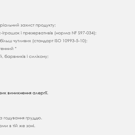
іальний захист продукту;
іграшок і презервативів (норма NF S97-034);
айбільш чутливих (стандарт ISO 10993-5-10);
генний *
, барвників і силікону;
ик виникнення алергії.
та годування груддю.
и в тій же зоні.