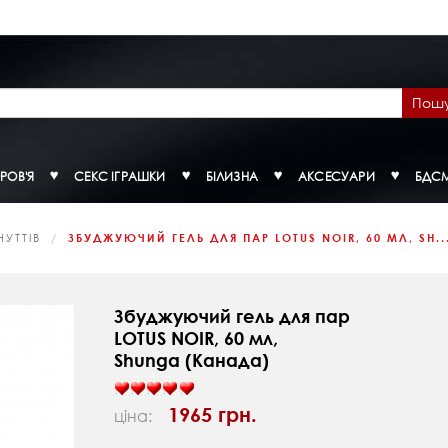
Пош
РОВ'Я
СЕКС ІГРАШКИ
БІЛИЗНА
АКСЕСУАРИ
БДС
УТТІВ
ЗБУДЖУЮЧИЙ ГЕЛЬ ДЛЯ ПАР LOTUS NOIR, 60 МЛ, SH..
Збуджуючий гель для пар
LOTUS NOIR, 60 мл,
Shunga (Канада)
1965 грн.
ціна: