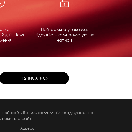
равка
Нейтральна упаковка,
 2 днів після
відсутність компрометуючих
лення
написів
чи цей сайт, Ви тим самим підтверджуєте, що
 покиньте сайт.
Адреса: