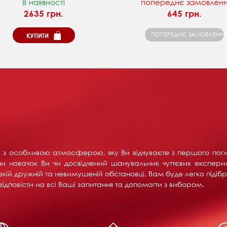
В наявності
попереднє замовлен
2635 грн.
645 грн.
ПОПЕРЕДНЄ ЗАМОВЛЕННЯ
КУПИТИ
их з особливою атмосферою, яку Ви відчуваєте з першого пог
и новачок Ви чи досвідчений шанувальник чуттєвих експерим
акій дружній та невимушеній обстановці, Вам буде легко підібра
ідповісти на всі Ваші запитання та допомогти з вибором.