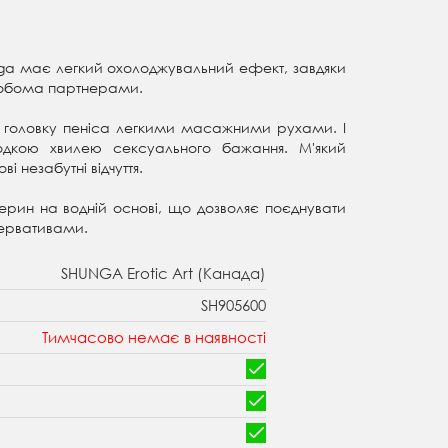
unga має легкий охолоджувальний ефект, завдяки
е обома партнерами.
р і головку пеніса легкими масажними рухами. І
одкою хвилею сексуального бажання. М'який
і незабутні відчуття.
ерин на водній основі, що дозволяє поєднувати
зервативами.
SHUNGA Erotic Art (Канада)
SH905600
Тимчасово немає в наявності