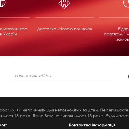
едставництво
Доставка «Новою поштою»
Відп
в Україні
протягом 1 –
замов
рослих, які неприйнятні для неповнолітніх та дітей. Переглядаю
илося 18 років. Якщо Вам не виповнилося 18 років, будь ласка,
лог:
Контактна інформація: