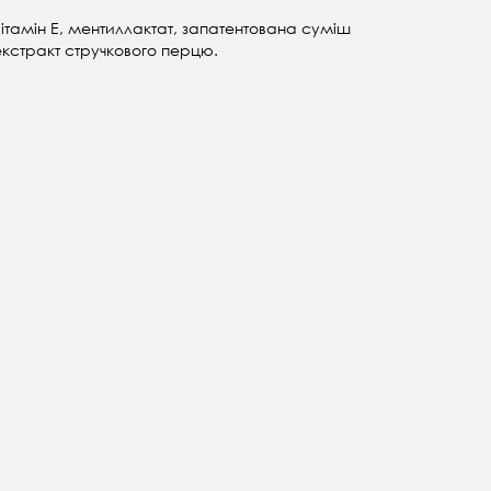
вітамін Е, ментиллактат, запатентована суміш
 екстракт стручкового перцю.