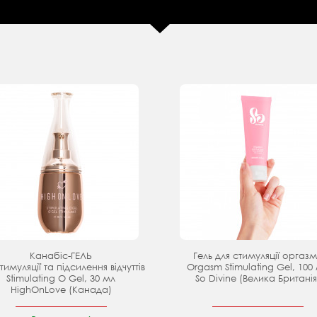
Канабіс-ГЕЛЬ
Гель для стимуляції оргаз
тимуляції та підсилення відчуттів
Orgasm Stimulating Gel, 100
Stimulating O Gel, 30 мл
So Divine (Велика Британія
HighOnLove (Канада)