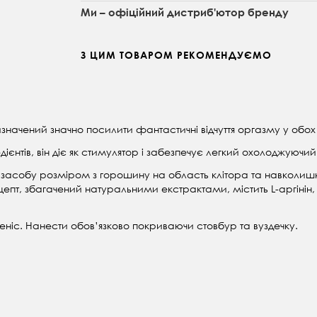
Ми – офіційний дистриб'ютор бренду
З ЦИМ ТОВАРОМ РЕКОМЕНДУЄМО
значений значно посилити фантастичні відчуття оргазму у обох
нтів, він діє як стимулятор і з
абезпечує легкий охолоджуючий
засобу розміром з горошину на область клітора та навколишні
ецепт, збагачений натуральними екстрактами, містить L-аргіні
пеніс. Нанести обов’язково покриваючи стовбур та вуздечку.