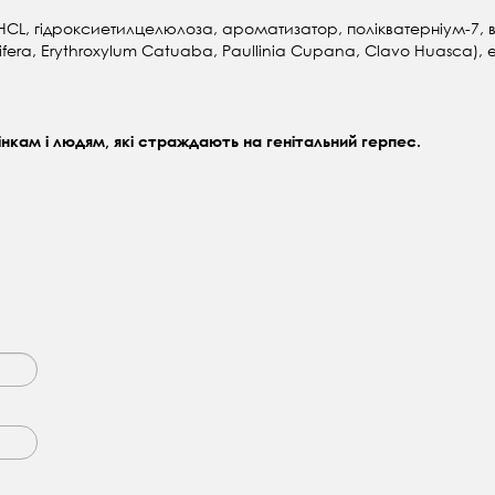
н HCL, гідроксиетилцелюлоза, ароматизатор, полікватерніум-7, 
nifera, Erythroxylum Catuaba, Paullinia Cupana, Clavo Huasca),
кам і людям, які страждають на генітальний герпес.