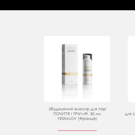
Збуджуючий еліксир для пар
ПОЧУТТЯ І ТРІУМФ, 30 мл
для с
YESforLOV (Франція)