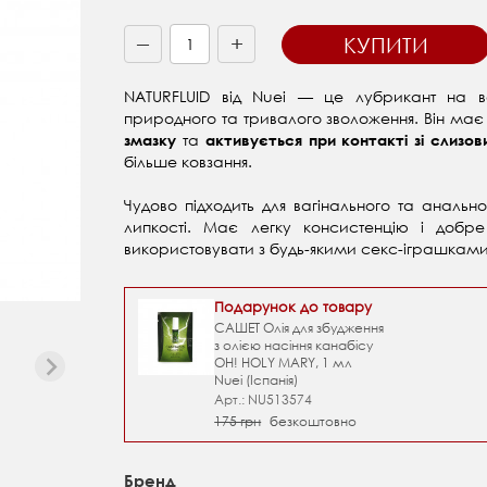
+
КУПИТИ
—
NATURFLUID від Nuei — це лубрикант на в
природного та тривалого зволоження. Він ма
та
змазку
активується при контакті зі слиз
більше ковзання.
Чудово підходить для вагінального та аналь
липкості. Має легку консистенцію і добре
використовувати з будь-якими секс-іграшкам
Подарунок до товару
САШЕТ Олія для збудження
з олією насіння канабісу
OH! HOLY MARY, 1 мл
Nuei (Іспанія)
Арт.: NU513574
175 грн
безкоштовно
Бренд