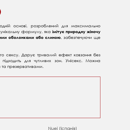
одній основі, розроблений для максимально
є унікальну формулу, яка
імітує природну жіночу
, забезпечуючи ще
овими оболонками або слиною
ного сексу. Дарує тривалий ефект ковзання без
 підходить для чутливих зон. Унісекс. Можна
и та презервативами.
Nuei (Іспанія)