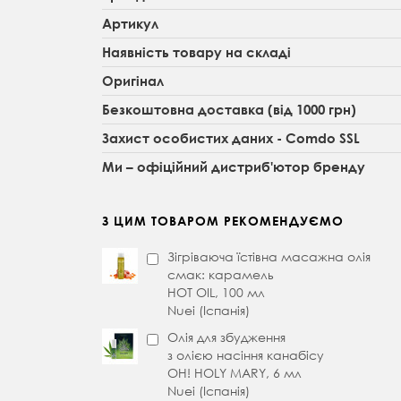
Артикул
Наявність товару на складі
Оригінал
Безкоштовна доставка (від 1000 грн)
Захист особистих даних - Comdo SSL
Ми – офіційний дистриб'ютор бренду
З ЦИМ ТОВАРОМ РЕКОМЕНДУЄМО
Зігріваюча їстівна масажна олія
смак: карамель
HOT OIL, 100 мл
Nuei (Іспанія)
Олія для збудження
з олією насіння канабісу
OH! HOLY MARY, 6 мл
Nuei (Іспанія)