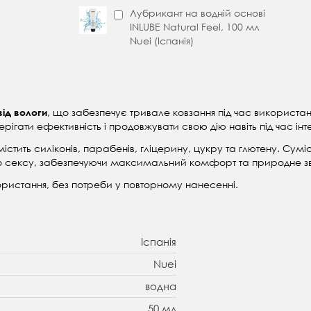
Лубрикант на водній основі
INLUBE Natural Feel, 100 мл
Nuei (Іспанія)
, що забезпечує тривале ковзання під час використа
від вологи
рігати ефективність і продовжувати свою дію навіть під час ін
містить силіконів, парабенів, гліцерину, цукру та глютену. Сум
ного сексу, забезпечуючи максимальний комфорт та природне з
користання, без потреби у повторному нанесенні.
Іспанія
Nuei
водна
50 мл