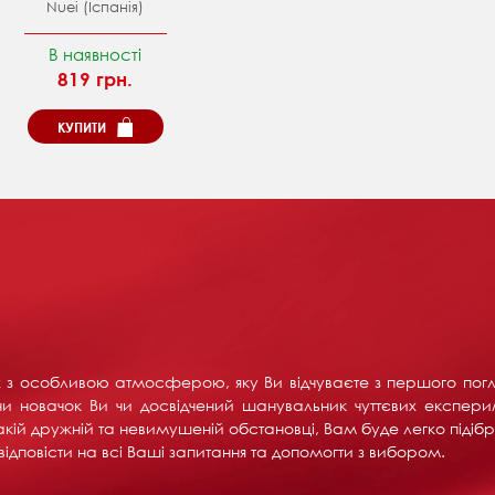
Nuei (Іспанія)
В наявності
819 грн.
КУПИТИ
их з особливою атмосферою, яку Ви відчуваєте з першого пог
и новачок Ви чи досвідчений шанувальник чуттєвих експерим
акій дружній та невимушеній обстановці, Вам буде легко підібра
ідповісти на всі Ваші запитання та допомогти з вибором.