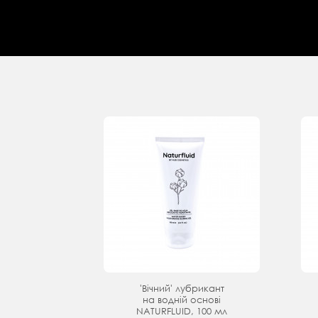
'Вічний' лубрикант
на водній основі
NATURFLUID, 100 мл