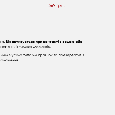
569 грн.
ння.
Він активується при контакті з водою або
тенсивних інтимних моментів.
існим з усіма типами іграшок та презервативів.
воложення.