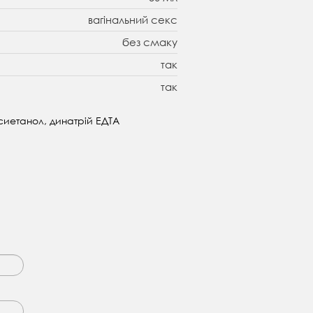
вагінальний секс
без смаку
так
так
сиетанол, динатрій ЕДТА