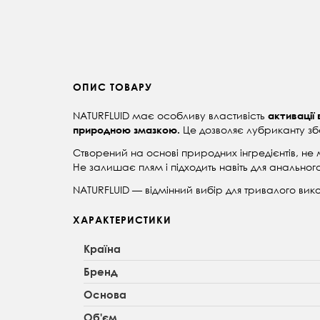
ОПИС ТОВАРУ
NATURFLUID має особливу властивість
активації 
Це дозволяє лубриканту збе
природною змазкою.
Створений на основі природних інгредієнтів, не 
Н
е залишає плям і підходить навіть для аналь
NATURFLUID
—
відмінний вибір для тривалого ви
ХАРАКТЕРИСТИКИ
Країна
Бренд
Основа
Об'єм