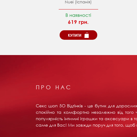
Nuei (Іспанія)
В наявності
619 грн.
КУПИТИ
ПРО НАС
Секс шоп 5О Відтінків - це бутик для доросл
спокійно та комфортно незалежно від того ч
популярність інтимні іграшки та аксесуари в т
саме для Вас! Ми завжди поруч для того, щоб в