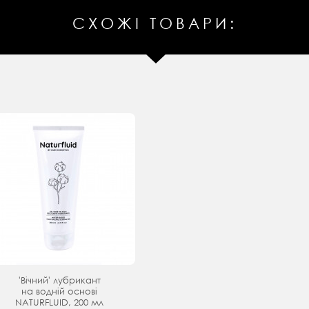
СХОЖІ ТОВАРИ:
'Вічний' лубрикант
на водній основі
NATURFLUID, 200 мл