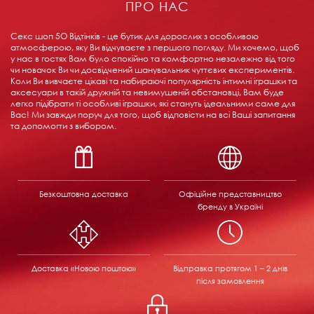
ПРО НАС
Секс шоп 5О Відтінків - це бутик для дорослих з особливою
атмосферою, яку Ви відчуваєте з першого погляду. Ми хочемо, щоб
у нас в гостях Вам було спокійно та комфортно незалежно від того
чи новачок Ви чи досвідчений шанувальник чуттєвих експериментів.
Коли Ви вивчаєте цікаві та набираючі популярність інтимні іграшки та
аксесуари в такій дружній та невимушеній обстановці, Вам буде
легко підібрати ті особливі іграшки, які стануть ідеальними саме для
Вас! Ми завжди поруч для того, щоб відповісти на всі Ваші запитання
та допомогти з вибором.
Безкоштовна доставка
Офіційне представництво
бренду в Україні
Доставка «Новою поштою»
Відправка
протягом 1 – 2 днів
після замовлення