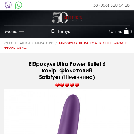
+38 (068) 320 64 28
Пошук
Кошик
0
Меню
Toggle
navigation
СЕКС ІГРАШКИ
ВІБРАТОРИ
ВІБРОКУЛЯ ULTRA POWER BULLET 6КОЛІР:
ФІОЛЕТОВИ...
Віброкуля Ultra Power Bullet 6
колір: фіолетовий
Satisfyer (Німеччина)