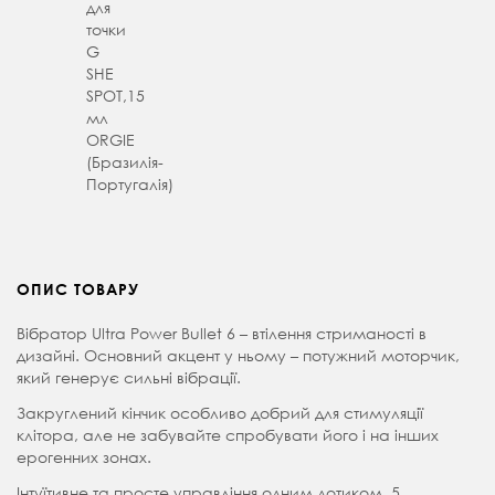
для
точки
G
SHE
SPOT,15
мл
ORGIE
(Бразилія-
Португалія)
ОПИС ТОВАРУ
Вібратор Ultra Power Bullet 6 – втілення стриманості в
дизайні. Основний акцент у ньому – потужний моторчик,
який генерує сильні вібрації.
Закруглений кінчик особливо добрий для стимуляції
клітора, але не забувайте спробувати його і на інших
ерогенних зонах.
Інтуїтивне та просте управління одним дотиком. 5