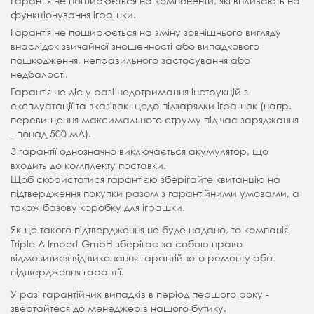
Гарантія не поширюється на компоненти, які впливають на
функціонування іграшки.
Гарантія не поширюється на зміну зовнішнього вигляду
внаслідок звичайної зношенності або випадкового
пошкодження, неправильного застосування або
недбалості.
Гарантія не діє у разі недотримання інструкцій з
експлуатації та вказівок щодо підзарядки іграшок (напр.
перевищення максимального струму під час заряджання
- понад 500 мА).
З гарантії однозначно виключається акумулятор, що
входить до комплекту поставки.
Щоб скористатися гарантією зберігайте квитанцію на
підтвердження покупки разом з гарантійними умовами, а
також базову коробку для іграшки.
Якщо такого підтвердження не буде надано, то компанія
Triple A Import GmbH зберігає за собою право
відмовитися від виконання гарантійного ремонту або
підтвердження гарантії.
У разі гарантійних випадків в період першого року -
звертайтеся до менеджерів нашого бутику.